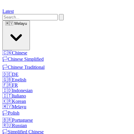
Latest
🇲🇾
Melayu
🇨🇳
Chinese
🏳️
Chinese Simplified
🏳️
Chinese Traditional
🇩🇪
DE
🇬🇧
English
🇫🇷
FR
🇮🇩
Indonesian
🇮🇹
Italiano
🇰🇷
Korean
🇲🇾
Melayu
🏳️
Polish
🇧🇷
Portuguese
🇷🇺
Russian
🏳️
Simplified Chinese