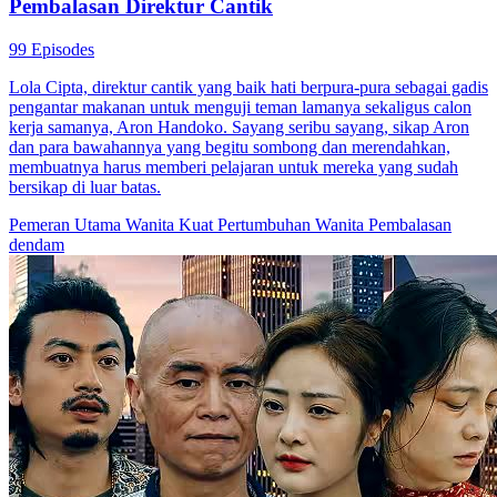
Pembalasan Direktur Cantik
99 Episodes
Lola Cipta, direktur cantik yang baik hati berpura-pura sebagai gadis
pengantar makanan untuk menguji teman lamanya sekaligus calon
kerja samanya, Aron Handoko. Sayang seribu sayang, sikap Aron
dan para bawahannya yang begitu sombong dan merendahkan,
membuatnya harus memberi pelajaran untuk mereka yang sudah
bersikap di luar batas.
Pemeran Utama Wanita Kuat
Pertumbuhan Wanita
Pembalasan
dendam