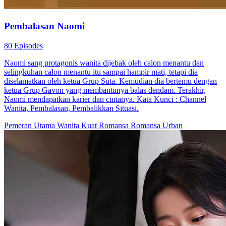
Pembalasan Naomi
80 Episodes
Naomi sang protagonis wanita dijebak oleh calon menantu dan
selingkuhan calon menantu itu sampai hampir mati, tetapi dia
diselamatkan oleh ketua Grup Suta. Kemudian dia bertemu dengan
ketua Grup Gavon yang membantunya balas dendam. Terakhir,
Naomi mendapatkan karier dan cintanya. Kata Kunci : Channel
Wanita, Pembalasan, Pembalikkan Situasi.
Pemeran Utama Wanita Kuat
Romansa
Romansa Urban