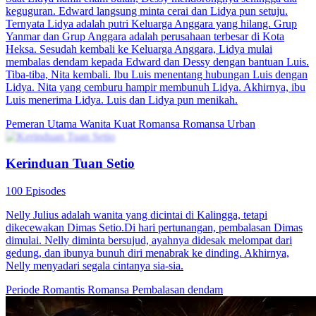
keguguran. Edward langsung minta cerai dan Lidya pun setuju.
Ternyata Lidya adalah putri Keluarga Anggara yang hilang. Grup
Yanmar dan Grup Anggara adalah perusahaan terbesar di Kota
Heksa. Sesudah kembali ke Keluarga Anggara, Lidya mulai
membalas dendam kepada Edward dan Dessy dengan bantuan Luis.
Tiba-tiba, Nita kembali. Ibu Luis menentang hubungan Luis dengan
Lidya. Nita yang cemburu hampir membunuh Lidya. Akhirnya, ibu
Luis menerima Lidya. Luis dan Lidya pun menikah.
Pemeran Utama Wanita Kuat
Romansa
Romansa Urban