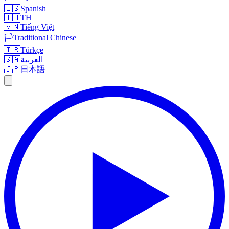
🇪🇸
Spanish
🇹🇭
TH
🇻🇳
Tiếng Việt
🏳️
Traditional Chinese
🇹🇷
Türkçe
🇸🇦
العربية
🇯🇵
日本語