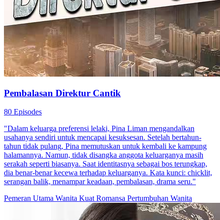
Pembalasan Direktur Cantik
80 Episodes
"Dalam keluarga preferensi lelaki, Pina Liman mengandalkan
usahanya sendiri untuk mencapai kesuksesan. Setelah bertahun-
tahun tidak pulang, Pina memutuskan untuk kembali ke kampung
halamannya. Namun, tidak disangka anggota keluarganya masih
serakah seperti biasanya. Saat identitasnya sebagai bos terungkap,
dia benar-benar kecewa terhadap keluarganya. Kata kunci: chicklit,
serangan balik, menampar keadaan, pembalasan, drama seru."
Pemeran Utama Wanita Kuat
Romansa
Pertumbuhan Wanita