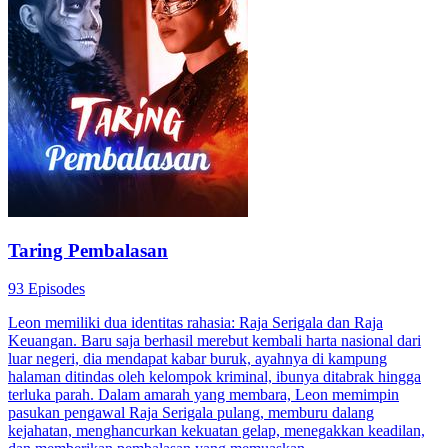
Taring Pembalasan
93 Episodes
Leon memiliki dua identitas rahasia: Raja Serigala dan Raja
Keuangan. Baru saja berhasil merebut kembali harta nasional dari
luar negeri, dia mendapat kabar buruk, ayahnya di kampung
halaman ditindas oleh kelompok kriminal, ibunya ditabrak hingga
terluka parah. Dalam amarah yang membara, Leon memimpin
pasukan pengawal Raja Serigala pulang, memburu dalang
kejahatan, menghancurkan kekuatan gelap, menegakkan keadilan,