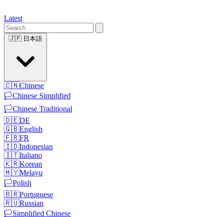
Latest
🇯🇵
日本語
🇨🇳
Chinese
🏳️
Chinese Simplified
🏳️
Chinese Traditional
🇩🇪
DE
🇬🇧
English
🇫🇷
FR
🇮🇩
Indonesian
🇮🇹
Italiano
🇰🇷
Korean
🇲🇾
Melayu
🏳️
Polish
🇧🇷
Portuguese
🇷🇺
Russian
🏳️
Simplified Chinese