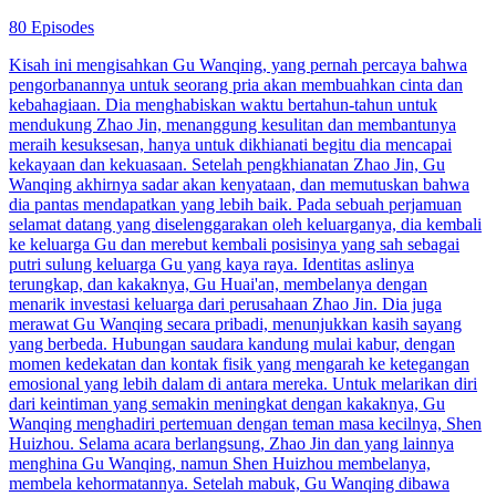
80 Episodes
Kisah ini mengisahkan Gu Wanqing, yang pernah percaya bahwa
pengorbanannya untuk seorang pria akan membuahkan cinta dan
kebahagiaan. Dia menghabiskan waktu bertahun-tahun untuk
mendukung Zhao Jin, menanggung kesulitan dan membantunya
meraih kesuksesan, hanya untuk dikhianati begitu dia mencapai
kekayaan dan kekuasaan. Setelah pengkhianatan Zhao Jin, Gu
Wanqing akhirnya sadar akan kenyataan, dan memutuskan bahwa
dia pantas mendapatkan yang lebih baik. Pada sebuah perjamuan
selamat datang yang diselenggarakan oleh keluarganya, dia kembali
ke keluarga Gu dan merebut kembali posisinya yang sah sebagai
putri sulung keluarga Gu yang kaya raya. Identitas aslinya
terungkap, dan kakaknya, Gu Huai'an, membelanya dengan
menarik investasi keluarga dari perusahaan Zhao Jin. Dia juga
merawat Gu Wanqing secara pribadi, menunjukkan kasih sayang
yang berbeda. Hubungan saudara kandung mulai kabur, dengan
momen kedekatan dan kontak fisik yang mengarah ke ketegangan
emosional yang lebih dalam di antara mereka. Untuk melarikan diri
dari keintiman yang semakin meningkat dengan kakaknya, Gu
Wanqing menghadiri pertemuan dengan teman masa kecilnya, Shen
Huizhou. Selama acara berlangsung, Zhao Jin dan yang lainnya
menghina Gu Wanqing, namun Shen Huizhou membelanya,
membela kehormatannya. Setelah mabuk, Gu Wanqing dibawa