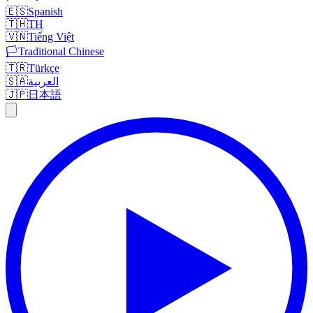
🇪🇸
Spanish
🇹🇭
TH
🇻🇳
Tiếng Việt
🏳️
Traditional Chinese
🇹🇷
Türkçe
🇸🇦
العربية
🇯🇵
日本語