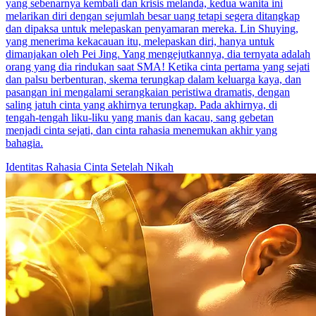
yang sebenarnya kembali dan krisis melanda, kedua wanita ini
melarikan diri dengan sejumlah besar uang tetapi segera ditangkap
dan dipaksa untuk melepaskan penyamaran mereka. Lin Shuying,
yang menerima kekacauan itu, melepaskan diri, hanya untuk
dimanjakan oleh Pei Jing. Yang mengejutkannya, dia ternyata adalah
orang yang dia rindukan saat SMA! Ketika cinta pertama yang sejati
dan palsu berbenturan, skema terungkap dalam keluarga kaya, dan
pasangan ini mengalami serangkaian peristiwa dramatis, dengan
saling jatuh cinta yang akhirnya terungkap. Pada akhirnya, di
tengah-tengah liku-liku yang manis dan kacau, sang gebetan
menjadi cinta sejati, dan cinta rahasia menemukan akhir yang
bahagia.
Identitas Rahasia
Cinta Setelah Nikah