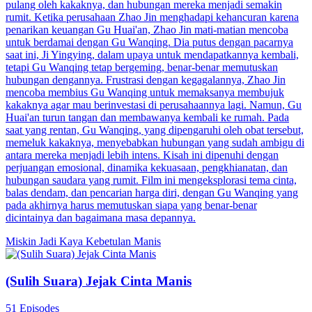
pulang oleh kakaknya, dan hubungan mereka menjadi semakin
rumit. Ketika perusahaan Zhao Jin menghadapi kehancuran karena
penarikan keuangan Gu Huai'an, Zhao Jin mati-matian mencoba
untuk berdamai dengan Gu Wanqing. Dia putus dengan pacarnya
saat ini, Ji Yingying, dalam upaya untuk mendapatkannya kembali,
tetapi Gu Wanqing tetap bergeming, benar-benar memutuskan
hubungan dengannya. Frustrasi dengan kegagalannya, Zhao Jin
mencoba membius Gu Wanqing untuk memaksanya membujuk
kakaknya agar mau berinvestasi di perusahaannya lagi. Namun, Gu
Huai'an turun tangan dan membawanya kembali ke rumah. Pada
saat yang rentan, Gu Wanqing, yang dipengaruhi oleh obat tersebut,
memeluk kakaknya, menyebabkan hubungan yang sudah ambigu di
antara mereka menjadi lebih intens. Kisah ini dipenuhi dengan
perjuangan emosional, dinamika kekuasaan, pengkhianatan, dan
hubungan saudara yang rumit. Film ini mengeksplorasi tema cinta,
balas dendam, dan pencarian harga diri, dengan Gu Wanqing yang
pada akhirnya harus memutuskan siapa yang benar-benar
dicintainya dan bagaimana masa depannya.
Miskin Jadi Kaya
Kebetulan Manis
(Sulih Suara) Jejak Cinta Manis
51 Episodes