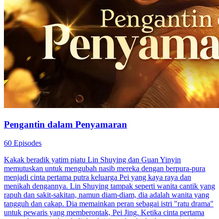
Pengantin dalam Penyamaran
60 Episodes
Kakak beradik yatim piatu Lin Shuying dan Guan Yinyin
memutuskan untuk mengubah nasib mereka dengan berpura-pura
menjadi cinta pertama putra keluarga Pei yang kaya raya dan
menikah dengannya. Lin Shuying tampak seperti wanita cantik yang
rapuh dan sakit-sakitan, namun diam-diam, dia adalah wanita yang
tangguh dan cakap. Dia memainkan peran sebagai istri "ratu drama"
untuk pewaris yang memberontak, Pei Jing. Ketika cinta pertama