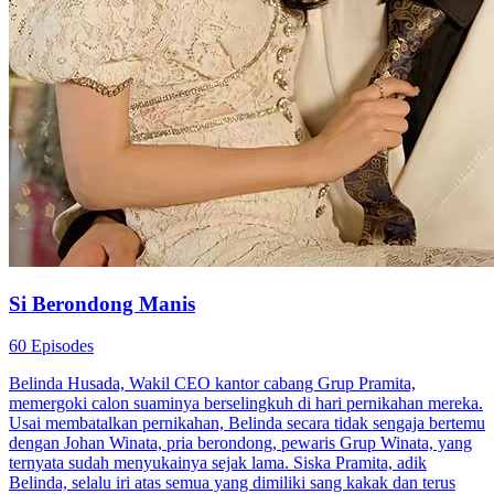
Si Berondong Manis
60 Episodes
Belinda Husada, Wakil CEO kantor cabang Grup Pramita,
memergoki calon suaminya berselingkuh di hari pernikahan mereka.
Usai membatalkan pernikahan, Belinda secara tidak sengaja bertemu
dengan Johan Winata, pria berondong, pewaris Grup Winata, yang
ternyata sudah menyukainya sejak lama. Siska Pramita, adik
Belinda, selalu iri atas semua yang dimiliki sang kakak dan terus