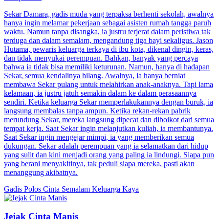
Sekar Damara, gadis muda yang terpaksa berhenti sekolah, awalnya
hanya ingin melamar pekerjaan sebagai asisten rumah tangga paruh
waktu. Namun tanpa disangka, ia justru terjerat dalam peristiwa tak
terduga dan dalam semalam, mengandung tiga bayi sekaligus. Jason
Hutama, pewaris keluarga terkaya di ibu kota, dikenal dingin, keras,
dan tidak menyukai perempuan. Bahkan, banyak yang percaya
bahwa ia tidak bisa memiliki keturunan. Namun, hanya di hadapan
Sekar, semua kendalinya hilang. Awalnya, ia hanya berniat
membawa Sekar pulang untuk melahirkan anak-anaknya. Tapi lama
kelamaan, ia justru jatuh semakin dalam ke dalam perasaannya
sendiri. Ketika keluarga Sekar memperlakukannya dengan buruk, ia
langsung membalas tanpa ampun. Ketika rekan-rekan pabrik
merundung Sekar, mereka langsung dipecat dan diboikot dari semua
tempat kerja. Saat Sekar ingin melanjutkan kuliah, ia membantunya.
Saat Sekar ingin mengejar mimpi, ia yang memberikan semua
dukungan. Sekar adalah perempuan yang ia selamatkan dari hidup
yang sulit dan kini menjadi orang yang paling ia lindungi. Siapa pun
yang berani menyakitinya, tak peduli siapa mereka, pasti akan
menanggung akibatnya.
Gadis Polos
Cinta Semalam
Keluarga Kaya
Jejak Cinta Manis