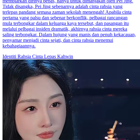
membiarkan dirinya bebas, hanya untuk dimanjakan oleh Pei Jing.
Tidak disangka, Pei Jing sebenarnya adalah cinta rahsia yang
terlepas pandang semasa zaman sekolah menengah! Apabila cinta
pertama yang palsu dan sebenar berkonflik, pelbagai rancangan
mula terbongkar dalam keluarga kaya tersebut, dan pasangan itu
melalui pelbagai insiden dramatik, akhirnya rahsia cinta mereka
saling terbongkar. Dalam hujung yang manis dan penuh kekacauan,
penyamar menjadi cinta sejati, dan cinta rahsia menemui
kebahagiaannya.
Identiti Rahsia
Cinta Lepas Kahwin