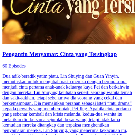
Pengantin Menyamar: Cinta yang Tersingkap
60 Episodes
Dua adik-beradik yatim piatu, Lin Shuying dan Guan Yinyin,
memutuskan untuk mengubah nasib mereka dengan berpura-pura
menjadi cinta pertama anak-anak keluarga kaya Pei dan berkahwin
dengan mereka. Lin Shuying kelihatan seperti seorang wanita lemah
dan sakit-sakitan, tetapi sebenarnya dia seorang yang cekal dan
berkemampuan. Dia memainkan peranan sebagai isteri “ratu drama”
kepada pewaris yang memberontak, Pei Jing. Apabila cinta pertama
yang sebenar kembali dan krisis melanda, kedua-dua wanita itu
melarikan diri bersama sejumlah besar wang, tetapi tidak lama
kemudian mereka ditangkap dan terpaksa menghentikan
penyamaran mereka. Lin Shuying, yang menerima kekacauan itu,