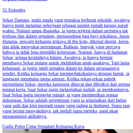
51 Episodes
Sekar Damara, gadis muda yang terpaksa berhenti sekolah, awalnya
hanya ingin melamar pekerjaan sebagai asisten rumah tangga paruh
waktu. Namun tanpa disangka, ia justru terjerat dalam peristiwa tak
terduga dan dalam semalam, mengandung tiga bayi sekaligus. Jason
Hutama, pewaris keluarga terkaya di ibu kota, dikenal dingin, keras,
dan tidak menyukai perempuan. Bahkan, banyak yang percaya
bahwa ia tidak bisa memiliki keturunan. Namun, hanya di hadapan
Sekar, semua kendalinya hilang. Awalnya, ia hanya berniat
membawa Sekar pulang untuk melahirkan anak-anaknya. Tapi lama
kelamaan, ia justru jatuh semakin dalam ke dalam perasaannya
sendiri. Ketika keluarga Sekar memperlakukannya dengan buruk, ia
langsung membalas tanpa ampun. Ketika rekan-rekan pabrik
merundung Sekar, mereka langsung dipecat dan diboikot dari semua
tempat kerja. Saat Sekar ingin melanjutkan kuliah, ia membantunya.
Saat Sekar ingin mengejar mimpi, ia yang memberikan semua
dukungan. Sekar adalah perempuan yang ia selamatkan dari hidup
yang sulit dan kini menjadi orang yang paling ia lindungi. Siapa pun
yang berani menyakitinya, tak peduli siapa mereka, pasti akan
menanggung akibatnya.
Gadis Polos
Cinta Semalam
Keluarga Kaya