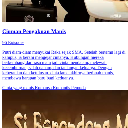
Ciuman Pengakuan Manis
96 Episodes
Putri diam-diam menyukai Raka sejak SMA. Setelah bertemu lagi di
kampus, ia berani mengejar cintanya. Hubungan mereka
berkembang dari rasa malu jadi cinta mendalam, melewati
kecemburuan, salah paham, dan tantangan keluarga. Dengan
keberanian dan ketulusan, cinta lama akhirnya berbuah manis,
membawa harapan baru bagi keduanya.
Cinta yang manis
Romansa
Romantis Pemuda