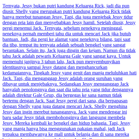
Ternyata, Jessy bukan putri kandung Keluarga Rick, jadi dia pun
diusir. Shelly yang merupakan putri kandung Keluarga Rick tidak
hanya merebut tunangan Jessy. Tapi, dia juga menjebak Jessy tidur
dengan pria lain dan menyebabkan Jessy hamil. Setelah diusir, Jessy
pergi menemui Jack. Ternyata, sebelum neneknya meninggal,
neneknya pernah memberi tahu dia untuk mencari Jack jika butuh
bantuan. Jadi, dia pergi ke alamat yang neneknya bilang, tapi saat
dia tiba, tempat itu ternyata adalah sebuah bengkel yang sangat
berantakan. Selain itu, Jack juga dingin dan kejam. Namun dia tidak
tahu Jack adalah pewaris Keluarga Gale yang sangat kaya. Untuk
memenuhi janjinya 3 tahun lalu, Jack pun menyembunyikan
identitasnya sampai Jessy datang dan menghancurkan
kedamaiannya. Tingkah Jessy yang genit dan manja meluluhkan hati
Jack. Tapi, dia menganggap Jessy adalah orang suruhan yang
dibayar untuk menjebaknya. Sedangkan Jessy menganggap Jack
hanyalah penolongnya dan saat dia tahu pria yang tidur dengannya
adalah direktur Gale Grup, dia bergegas ke sana namun tidak
bertemu dengan Jack. Saat Jessy pergi dari sana, dia berpapasan
dengan Shelly yang juga datang mencari Jack. Shelly menghina
Jessy dan ingin merebut tunangannya. Jack yang mendengar ini
baru sadar Jessy tidak membohonginya dan langsung membela
Jessy. Mereka kembali ke bengkel dan hidup bahagia. Tapi, Jessy
yang manja hanya bisa menggunakan pakaian mahal, jadi Jack
terpaksa membawanya ke mall untuk belanja dan di sana mereka