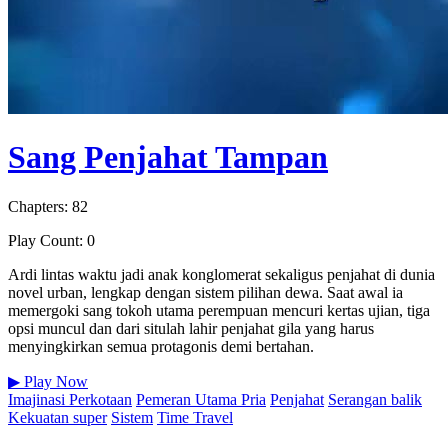
Sang Penjahat Tampan
Chapters: 82
Play Count: 0
Ardi lintas waktu jadi anak konglomerat sekaligus penjahat di dunia
novel urban, lengkap dengan sistem pilihan dewa. Saat awal ia
memergoki sang tokoh utama perempuan mencuri kertas ujian, tiga
opsi muncul dan dari situlah lahir penjahat gila yang harus
menyingkirkan semua protagonis demi bertahan.
▶
Play Now
Imajinasi Perkotaan
Pemeran Utama Pria
Penjahat
Serangan balik
Kekuatan super
Sistem
Time Travel