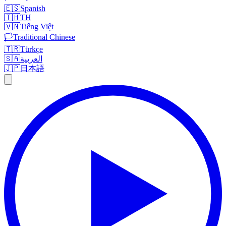
🇪🇸
Spanish
🇹🇭
TH
🇻🇳
Tiếng Việt
🏳️
Traditional Chinese
🇹🇷
Türkçe
🇸🇦
العربية
🇯🇵
日本語