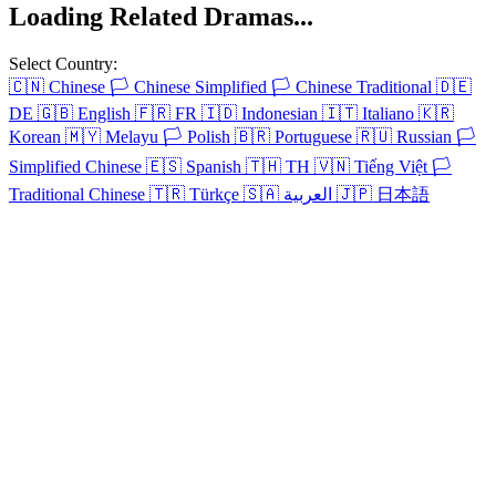
Loading Related Dramas...
Select Country:
🇨🇳
Chinese
🏳️
Chinese Simplified
🏳️
Chinese Traditional
🇩🇪
DE
🇬🇧
English
🇫🇷
FR
🇮🇩
Indonesian
🇮🇹
Italiano
🇰🇷
Korean
🇲🇾
Melayu
🏳️
Polish
🇧🇷
Portuguese
🇷🇺
Russian
🏳️
Simplified Chinese
🇪🇸
Spanish
🇹🇭
TH
🇻🇳
Tiếng Việt
🏳️
Traditional Chinese
🇹🇷
Türkçe
🇸🇦
العربية
🇯🇵
日本語