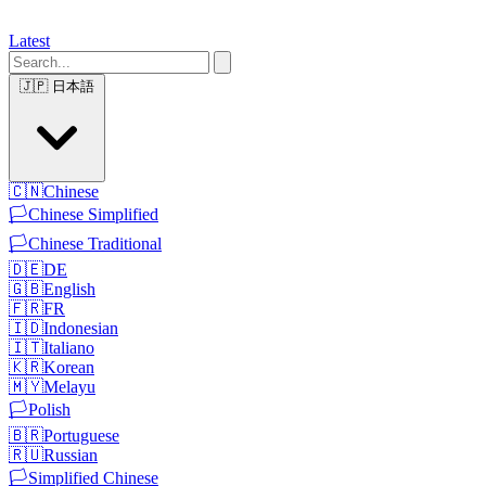
Latest
🇯🇵
日本語
🇨🇳
Chinese
🏳️
Chinese Simplified
🏳️
Chinese Traditional
🇩🇪
DE
🇬🇧
English
🇫🇷
FR
🇮🇩
Indonesian
🇮🇹
Italiano
🇰🇷
Korean
🇲🇾
Melayu
🏳️
Polish
🇧🇷
Portuguese
🇷🇺
Russian
🏳️
Simplified Chinese