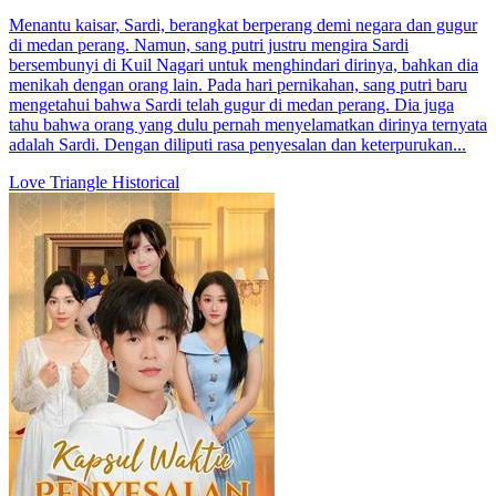
Menantu kaisar, Sardi, berangkat berperang demi negara dan gugur
di medan perang. Namun, sang putri justru mengira Sardi
bersembunyi di Kuil Nagari untuk menghindari dirinya, bahkan dia
menikah dengan orang lain. Pada hari pernikahan, sang putri baru
mengetahui bahwa Sardi telah gugur di medan perang. Dia juga
tahu bahwa orang yang dulu pernah menyelamatkan dirinya ternyata
adalah Sardi. Dengan diliputi rasa penyesalan dan keterpurukan...
Love Triangle
Historical