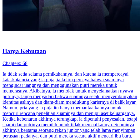
Harga Kebutaan
Chapters: 68
Ia tidak setia selama pernikahannya, dan karena ia mempercayai
kata-kata pria yang ia puja, ia keliru percaya bahwa suaminya
mengincar uangnya dan menggunakan putri mereka untuk
memerasnya. Akibatnya, ia menolak untuk menyelamatkan nyawa
putrinya, tanpa menyadari bahwa suaminya selalu menyembunyikan
identitas aslinya dan diam-diam mendukung kariernya di balik layar.
Namun, pria yang ia puja itu hanya memanfaatkannya untuk
mencuri rencana penelitian suaminya dan menipu aset keluarganya.
Ketika kebenaran akhirnya terungkap, ia dipenuhi penyesalan, tetapi
suami dan putrinya memilih untuk tidak memaafkannya. Suaminya
akhirnya bersama seorang rekan junior yang telah lama menyimpan
perasaan padanya, dan putri mereka secara aktif mencari ibu baru,