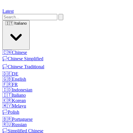
Latest
🇮🇹
Italiano
🇨🇳
Chinese
🏳️
Chinese Simplified
🏳️
Chinese Traditional
🇩🇪
DE
🇬🇧
English
🇫🇷
FR
🇮🇩
Indonesian
🇮🇹
Italiano
🇰🇷
Korean
🇲🇾
Melayu
🏳️
Polish
🇧🇷
Portuguese
🇷🇺
Russian
🏳️
Simplified Chinese