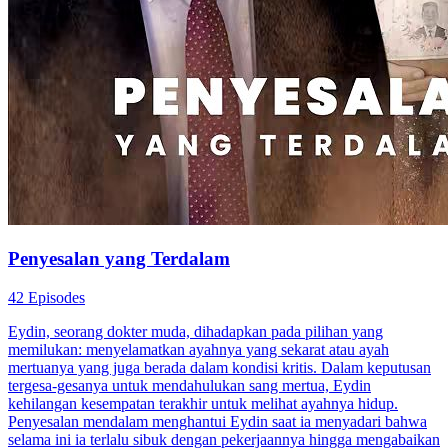
Penyesalan yang Terdalam
42 Episodes
Eydin, seorang dokter muda, dihadapkan pada pilihan yang
memilukan: menyelamatkan ayahnya yang sekarat atau ayah
mertuanya yang juga berada dalam kondisi kritis. Dalam keputusan
tergesa-gesanya untuk mendahulukan sang mertua, Eydin
kehilangan kesempatan terakhir untuk melihat ayahnya hidup.
Penyesalan mendalam menghantui Eydin saat ia menyadari bahwa
selama ini ia terlalu sibuk dengan pekerjaannya hingga mengabaikan