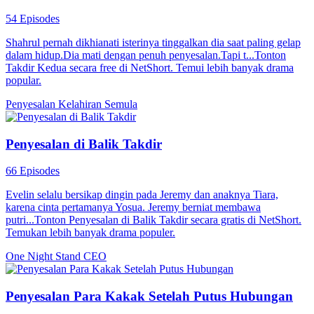
54 Episodes
Shahrul pernah dikhianati isterinya tinggalkan dia saat paling gelap
dalam hidup.Dia mati dengan penuh penyesalan.Tapi t...Tonton
Takdir Kedua secara free di NetShort. Temui lebih banyak drama
popular.
Penyesalan
Kelahiran Semula
Penyesalan di Balik Takdir
66 Episodes
Evelin selalu bersikap dingin pada Jeremy dan anaknya Tiara,
karena cinta pertamanya Yosua. Jeremy berniat membawa
putri...Tonton Penyesalan di Balik Takdir secara gratis di NetShort.
Temukan lebih banyak drama populer.
One Night Stand
CEO
Penyesalan Para Kakak Setelah Putus Hubungan