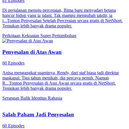
81 Episodes
Di perjalanan menuju perceraian, Bima baru menyadari betapa
hancur hidup yang ia jalani. Tak mampu mengubah takdir, ia
j...Tonton Penyesalan Setelah Perceraian secara gratis di NetShort.
Temukan lebih banyak drama populer.
Perkotaan
Kekuatan Super
Pertumbuhan
Penyesalan di Atas Awan
60 Episodes
Anisa mengangkat suaminya, Rendy, dari staf biasa jadi direktur
maskapai. Tiga tahun menikah, dia percaya penuh. Namun
R...Tonton Penyesalan di Atas Awan secara gratis di NetShort.
Temukan lebih banyak drama populer.
Serangan Balik
Identitas Rahasia
Salah Paham Jadi Penyesalan
60 Episodes