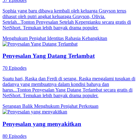
57 Episodes
Sophia yang baru dibawa kembali oleh keluarga Grayson terus
dihasut oleh putri angkat keluaraga Grayson, Olivia.
Setelah...Tonton Penyesalan Setelah Kepergianku secara gratis di
NetShort. Temukan lebih banyak drama populer.
Menghukum Penjahat
Identitas Rahasia
Kebangkitan
Penyesalan Yang Datang Terlambat
70 Episodes
Suatu hari, Raska dan Ferdi di serang. Raska mengalami tusukan di
dadanya yang membuatnya dalam kondisi bahaya dan
harus...Tonton Penyesalan Yang Datang Terlambat secara gratis di
NetShort. Temukan lebih banyak drama populer.
Serangan Balik
Menghukum Penjahat
Perkotaan
Penyesalan yang menyakitkan
80 Episodes