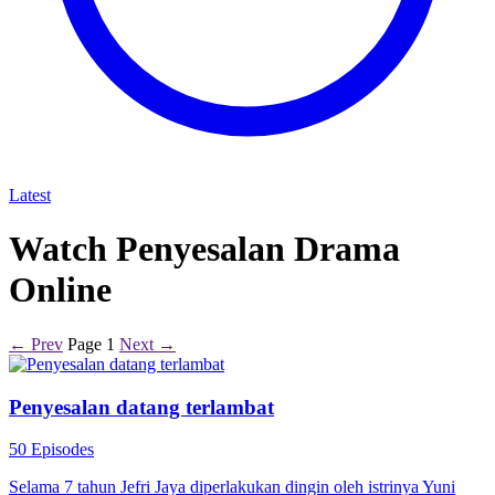
Latest
Watch Penyesalan Drama
Online
← Prev
Page 1
Next →
Penyesalan datang terlambat
50 Episodes
Selama 7 tahun Jefri Jaya diperlakukan dingin oleh istrinya Yuni