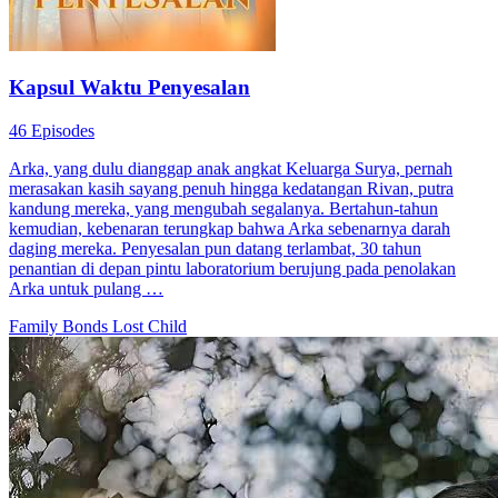
Kapsul Waktu Penyesalan
46 Episodes
Arka, yang dulu dianggap anak angkat Keluarga Surya, pernah
merasakan kasih sayang penuh hingga kedatangan Rivan, putra
kandung mereka, yang mengubah segalanya. Bertahun-tahun
kemudian, kebenaran terungkap bahwa Arka sebenarnya darah
daging mereka. Penyesalan pun datang terlambat, 30 tahun
penantian di depan pintu laboratorium berujung pada penolakan
Arka untuk pulang …
Family Bonds
Lost Child