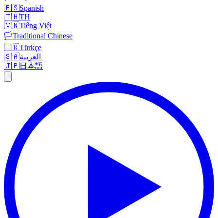
🇪🇸
Spanish
🇹🇭
TH
🇻🇳
Tiếng Việt
🏳️
Traditional Chinese
🇹🇷
Türkçe
🇸🇦
العربية
🇯🇵
日本語