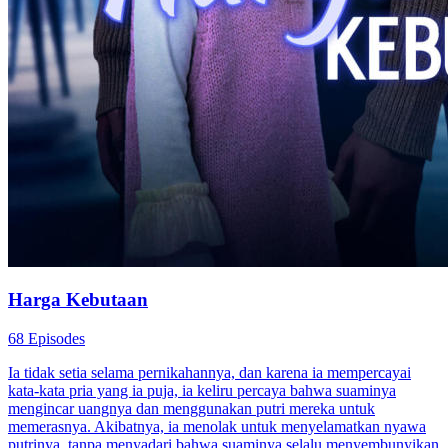
Harga Kebutaan
68 Episodes
Ia tidak setia selama pernikahannya, dan karena ia mempercayai
kata-kata pria yang ia puja, ia keliru percaya bahwa suaminya
mengincar uangnya dan menggunakan putri mereka untuk
memerasnya. Akibatnya, ia menolak untuk menyelamatkan nyawa
putrinya, tanpa menyadari bahwa suaminya selalu menyembunyikan