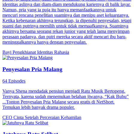
identitas aslinya dan diam-diam mendukung kariernya di balik layar.
Namun, pria yang ia puja itu hanya memanfaatkannya untuk
mencuri rencana penelitian suaminya dan menipu aset keluarganya.
Ketika kebenaran akhirnya terungkap, ia dipenuhi penyesalan, tetapi
suami dan putrinya memilih untuk tidak memaafkannya. Suaminya
akhirnya bersama seorang rekan junior yang telah lama menyimpan
perasaan padanya, dan putri mereka secara aktif mencari ibu baru,
meninggalkannya hanya dengan penyesalan.
Bayi
Pengkhianat
Identitas Rahasia
Penyesalan Pria Malang
64 Episodes
Vanya Shena mendadak pensiun menjadi Ratu Musik Bertopeng.
Ternyata, karena sudah menemukan belahan jiwanya, “Kak Bubu”
...Tonton Penyesalan Pria Malang secara gratis di NetShort.
Temukan lebih banyak drama populer.
CEO
Cinta Setelah Perceraian
Kehamilan