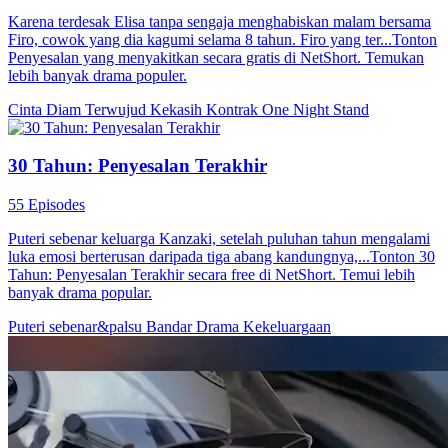
Karena terdesak Elisa tanpa sengaja menghabiskan malam bersama
Firo, cowok yang dia kagumi selama 8 tahun. Firo yang ter...Tonton
Penyesalan yang menyakitkan secara gratis di NetShort. Temukan
lebih banyak drama populer.
Cinta Diam Terwujud
Kekasih Kontrak
One Night Stand
30 Tahun: Penyesalan Terakhir
55 Episodes
​​Puteri sebenar keluarga Kanzaki, setelah puluhan tahun mengalami
luka emosi berterusan daripada tiga abang kandungnya,...Tonton 30
Tahun: Penyesalan Terakhir secara free di NetShort. Temui lebih
banyak drama popular.
Puteri sebenar&palsu
Bandar
Drama Kekeluargaan