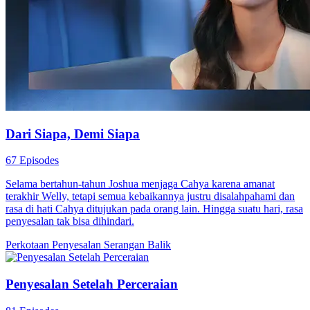
Dari Siapa, Demi Siapa
67 Episodes
Selama bertahun-tahun Joshua menjaga Cahya karena amanat
terakhir Welly, tetapi semua kebaikannya justru disalahpahami dan
rasa di hati Cahya ditujukan pada orang lain. Hingga suatu hari, rasa
penyesalan tak bisa dihindari.
Perkotaan
Penyesalan
Serangan Balik
Penyesalan Setelah Perceraian