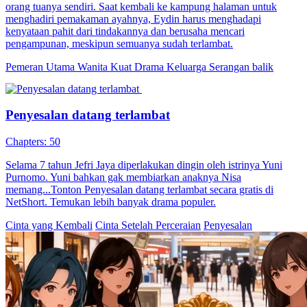
orang tuanya sendiri. Saat kembali ke kampung halaman untuk
menghadiri pemakaman ayahnya, Eydin harus menghadapi
kenyataan pahit dari tindakannya dan berusaha mencari
pengampunan, meskipun semuanya sudah terlambat.
Pemeran Utama Wanita Kuat
Drama Keluarga
Serangan balik
Penyesalan datang terlambat
Chapters: 50
Selama 7 tahun Jefri Jaya diperlakukan dingin oleh istrinya Yuni
Purnomo. Yuni bahkan gak membiarkan anaknya Nisa
memang...Tonton Penyesalan datang terlambat secara gratis di
NetShort. Temukan lebih banyak drama populer.
Cinta yang Kembali
Cinta Setelah Perceraian
Penyesalan