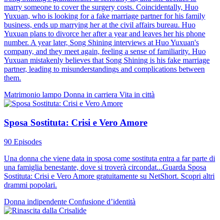
marry someone to cover the surgery costs. Coincidentally, Huo
Yuxuan, who is looking for a fake marriage partner for his family
business, ends up marrying her at the civil affairs bureau. Huo
Yuxuan plans to divorce her after a year and leaves her his phone
number. A year later, Song Shining interviews at Huo Yuxuan's
company, and they meet again, feeling a sense of familiarity. Huo
Yuxuan mistakenly believes that Song Shining is his fake marriage
partner, leading to misunderstandings and complications between
them.
Matrimonio lampo
Donna in carriera
Vita in città
Sposa Sostituta: Crisi e Vero Amore
90 Episodes
Una donna che viene data in sposa come sostituta entra a far parte di
una famiglia benestante, dove si troverà circondat...Guarda Sposa
Sostituta: Crisi e Vero Amore gratuitamente su NetShort. Scopri altri
drammi popolari.
Donna indipendente
Confusione d’identità