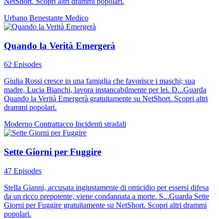
NetShort. Scopri altri drammi popolari.
Urbano
Benestante
Medico
Quando la Verità Emergerà
62 Episodes
Giulia Rossi cresce in una famiglia che favorisce i maschi; sua
madre, Lucia Bianchi, lavora instancabilmente per lei. D...Guarda
Quando la Verità Emergerà gratuitamente su NetShort. Scopri altri
drammi popolari.
Moderno
Contrattacco
Incidenti stradali
Sette Giorni per Fuggire
47 Episodes
Stella Gianni, accusata ingiustamente di omicidio per essersi difesa
da un ricco prepotente, viene condannata a morte. S...Guarda Sette
Giorni per Fuggire gratuitamente su NetShort. Scopri altri drammi
popolari.