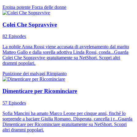
Eroina potente
Forza delle donne
Colei Che Sopravvive
82 Episodes
La nobile Anna Rossi viene accusata di avvelenamento dal marito
Matteo Gallo e dalla sorella adottiva Linda Rossi, conda...Guarda
Colei Che Sopravvive gratuitamente su NetShort. Scopri altri
drammi popolari.
Punizione dei malvagi
Rimpianto
Dimenticare per Ricominciare
57 Episodes
Sofia Mancini ha amato Marco Leone per cinque anni, finché lo
sorprende a baciare Giulia Romano. Disperata, cancella i r...Guarda
Dimenticare per Ricominciare gratuitamente su NetShort. Scopri
altri drammi popolari.