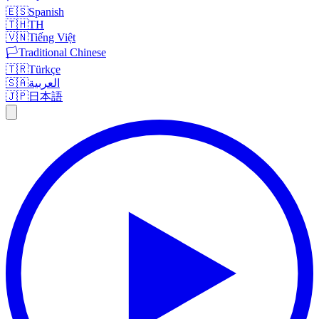
🇪🇸
Spanish
🇹🇭
TH
🇻🇳
Tiếng Việt
🏳️
Traditional Chinese
🇹🇷
Türkçe
🇸🇦
العربية
🇯🇵
日本語