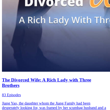
The Divorced Wife: A Rich Lady with Three
Brothers
83 Episodes
Jiang Yao, the daughter whom the Jiang Family had been
desperately looking for, was framed by her scumbag husband and a