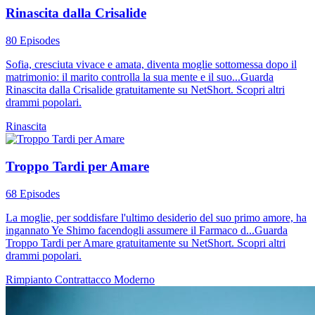
Rinascita dalla Crisalide
80 Episodes
Sofia, cresciuta vivace e amata, diventa moglie sottomessa dopo il
matrimonio: il marito controlla la sua mente e il suo...Guarda
Rinascita dalla Crisalide gratuitamente su NetShort. Scopri altri
drammi popolari.
Rinascita
Troppo Tardi per Amare
68 Episodes
La moglie, per soddisfare l'ultimo desiderio del suo primo amore, ha
ingannato Ye Shimo facendogli assumere il Farmaco d...Guarda
Troppo Tardi per Amare gratuitamente su NetShort. Scopri altri
drammi popolari.
Rimpianto
Contrattacco
Moderno