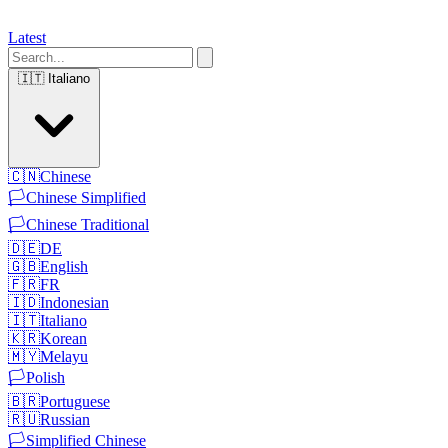
Latest
🇮🇹
Italiano
🇨🇳
Chinese
🏳️
Chinese Simplified
🏳️
Chinese Traditional
🇩🇪
DE
🇬🇧
English
🇫🇷
FR
🇮🇩
Indonesian
🇮🇹
Italiano
🇰🇷
Korean
🇲🇾
Melayu
🏳️
Polish
🇧🇷
Portuguese
🇷🇺
Russian
🏳️
Simplified Chinese