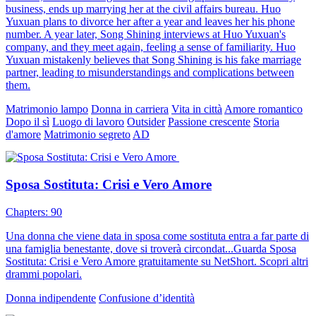
business, ends up marrying her at the civil affairs bureau. Huo
Yuxuan plans to divorce her after a year and leaves her his phone
number. A year later, Song Shining interviews at Huo Yuxuan's
company, and they meet again, feeling a sense of familiarity. Huo
Yuxuan mistakenly believes that Song Shining is his fake marriage
partner, leading to misunderstandings and complications between
them.
Matrimonio lampo
Donna in carriera
Vita in città
Amore romantico
Dopo il sì
Luogo di lavoro
Outsider
Passione crescente
Storia
d'amore
Matrimonio segreto
AD
Sposa Sostituta: Crisi e Vero Amore
Chapters: 90
Una donna che viene data in sposa come sostituta entra a far parte di
una famiglia benestante, dove si troverà circondat...Guarda Sposa
Sostituta: Crisi e Vero Amore gratuitamente su NetShort. Scopri altri
drammi popolari.
Donna indipendente
Confusione d’identità