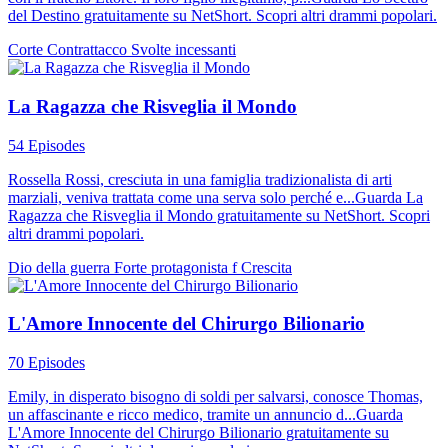
del Destino gratuitamente su NetShort. Scopri altri drammi popolari.
Corte
Contrattacco
Svolte incessanti
La Ragazza che Risveglia il Mondo
54 Episodes
Rossella Rossi, cresciuta in una famiglia tradizionalista di arti
marziali, veniva trattata come una serva solo perché e...Guarda La
Ragazza che Risveglia il Mondo gratuitamente su NetShort. Scopri
altri drammi popolari.
Dio della guerra
Forte protagonista f
Crescita
L'Amore Innocente del Chirurgo Bilionario
70 Episodes
Emily, in disperato bisogno di soldi per salvarsi, conosce Thomas,
un affascinante e ricco medico, tramite un annuncio d...Guarda
L'Amore Innocente del Chirurgo Bilionario gratuitamente su