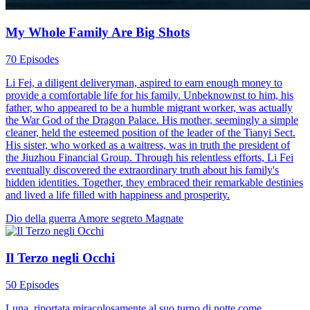
My Whole Family Are Big Shots
70 Episodes
Li Fei, a diligent deliveryman, aspired to earn enough money to
provide a comfortable life for his family. Unbeknownst to him, his
father, who appeared to be a humble migrant worker, was actually
the War God of the Dragon Palace. His mother, seemingly a simple
cleaner, held the esteemed position of the leader of the Tianyi Sect.
His sister, who worked as a waitress, was in truth the president of
the Jiuzhou Financial Group. Through his relentless efforts, Li Fei
eventually discovered the extraordinary truth about his family's
hidden identities. Together, they embraced their remarkable destinies
and lived a life filled with happiness and prosperity.
Dio della guerra
Amore segreto
Magnate
Il Terzo negli Occhi
50 Episodes
Luna, riportata miracolosamente al suo turno di notte come