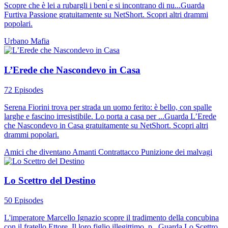
Scopre che è lei a rubargli i beni e si incontrano di nu...Guarda
Furtiva Passione gratuitamente su NetShort. Scopri altri drammi
popolari.
Urbano
Mafia
L’Erede che Nascondevo in Casa
72 Episodes
Serena Fiorini trova per strada un uomo ferito: è bello, con spalle
larghe e fascino irresistibile. Lo porta a casa per ...Guarda L’Erede
che Nascondevo in Casa gratuitamente su NetShort. Scopri altri
drammi popolari.
Amici che diventano Amanti
Contrattacco
Punizione dei malvagi
Lo Scettro del Destino
50 Episodes
L'imperatore Marcello Ignazio scopre il tradimento della concubina
con il fratello Ettore. Il loro figlio illegittimo, p...Guarda Lo Scettro