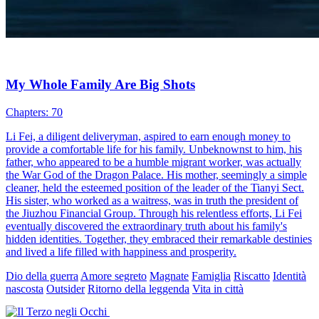
My Whole Family Are Big Shots
Chapters: 70
Li Fei, a diligent deliveryman, aspired to earn enough money to
provide a comfortable life for his family. Unbeknownst to him, his
father, who appeared to be a humble migrant worker, was actually
the War God of the Dragon Palace. His mother, seemingly a simple
cleaner, held the esteemed position of the leader of the Tianyi Sect.
His sister, who worked as a waitress, was in truth the president of
the Jiuzhou Financial Group. Through his relentless efforts, Li Fei
eventually discovered the extraordinary truth about his family's
hidden identities. Together, they embraced their remarkable destinies
and lived a life filled with happiness and prosperity.
Dio della guerra
Amore segreto
Magnate
Famiglia
Riscatto
Identità
nascosta
Outsider
Ritorno della leggenda
Vita in città