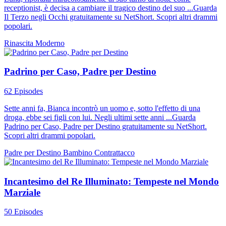
receptionist, è decisa a cambiare il tragico destino del suo ...Guarda
Il Terzo negli Occhi gratuitamente su NetShort. Scopri altri drammi
popolari.
Rinascita
Moderno
Padrino per Caso, Padre per Destino
62 Episodes
Sette anni fa, Bianca incontrò un uomo e, sotto l'effetto di una
droga, ebbe sei figli con lui. Negli ultimi sette anni ...Guarda
Padrino per Caso, Padre per Destino gratuitamente su NetShort.
Scopri altri drammi popolari.
Padre per Destino
Bambino
Contrattacco
Incantesimo del Re Illuminato: Tempeste nel Mondo
Marziale
50 Episodes