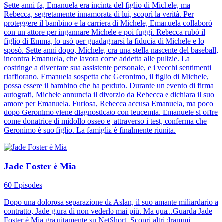
Sette anni fa, Emanuela era incinta del figlio di Michele, ma
Rebecca, segretamente innamorata di lui, scoprì la verità. Per
proteggere il bambino e la carriera di Michele, Emanuela collaborò
con un attore per ingannare Michele e poi fuggì. Rebecca rubò il
figlio di Emma, lo usò per guadagnarsi la fiducia di Michele e lo
sposò. Sette anni dopo, Michele, ora una stella nascente del baseball,
incontra Emanuela, che lavora come addetta alle pulizie. La
costringe a diventare sua assistente personale, e i vecchi sentimenti
riaffiorano. Emanuela sospetta che Geronimo, il figlio di Michele,
possa essere il bambino che ha perduto. Durante un evento di firma
autografi, Michele annuncia il divorzio da Rebecca e dichiara il suo
amore per Emanuela. Furiosa, Rebecca accusa Emanuela, ma poco
dopo Geronimo viene diagnosticato con leucemia. Emanuele si offre
come donatrice di midollo osseo e, attraverso i test, conferma che
Geronimo è suo figlio. La famiglia è finalmente riunita.
Jade Foster è Mia
60 Episodes
Dopo una dolorosa separazione da Aslan, il suo amante miliardario a
contratto, Jade giura di non vederlo mai più. Ma qua...Guarda Jade
Foster è Mia gratuitamente su NetShort. Scopri altri drammi