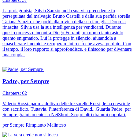
Chapters: 57
La protagonista, Silvia Sanzio, nella sua vita precedente fu
perseguitata dal malvagio Bruno Castelli e dalla sua perfida sorella
Tatiana Sanzio, che portò alla rovina della sua famiglia. Dopo la
rinascita, Silvia usa la sua intelligenza per vendicarsi. Durante
questo processo, incontra Diego Ferranti, un uomo tanto astuto
quanto enigmatico. Lui la protegge in silenzio, aiutandola a
smascherare i nemici e recuperare tutto ciò che aveva perduto. Con
il tempo, il loro rapporto si approfondisce, e finiscono per diventare
una coppia.
Padre, per Sempre
Chapters: 62
Valerio Rossi, padre adottivo delle tre sorelle Rossi, le ha cresciute
con sacrificio. Tuttavia, l’interferenza di David...Guarda Padre, per
Sempre gratuitamente su NetShort. Scopri altri drammi popolari.
per Sempre
Rimpianto
Malinteso