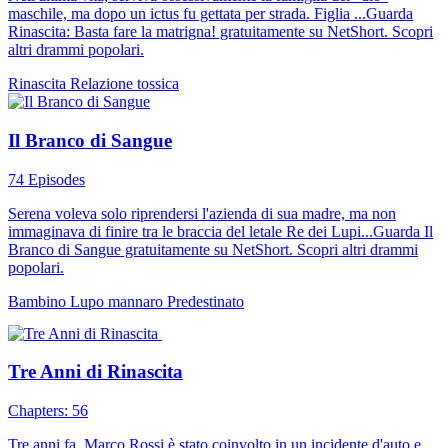
maschile, ma dopo un ictus fu gettata per strada. Figlia ...Guarda
Rinascita: Basta fare la matrigna! gratuitamente su NetShort. Scopri
altri drammi popolari.
Rinascita
Relazione tossica
Il Branco di Sangue
74 Episodes
Serena voleva solo riprendersi l'azienda di sua madre, ma non
immaginava di finire tra le braccia del letale Re dei Lupi...Guarda Il
Branco di Sangue gratuitamente su NetShort. Scopri altri drammi
popolari.
Bambino
Lupo mannaro
Predestinato
Tre Anni di Rinascita
Chapters: 56
Tre anni fa, Marco Rossi è stato coinvolto in un incidente d'auto e