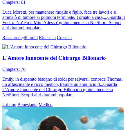
Chapters: 61
Luca Moretti, per mantenere moglie e figlio, fece tre lavori e si
ammalò di tumore ai polmoni terminale. Tornato a casa,...Guarda Il
Vostro 'No' Fu il Mio 'Adesso' gratuitamente su NetShort. Scopri
altri drammi popolari.
Riscatto degli umili
Rinascita
Crescita
L'Amore Innocente del Chirurgo Bilionario
Chapters: 70
Emily, in disperato bisogno di soldi per salvarsi, conosce Thomas,
un affascinante e ricco medico, tramite un annuncio d...Guarda
L'Amore Innocente del Chirurgo Bilionario gratuitamente su
NetShort. Scopri altri drammi popolari.
Urbano
Benestante
Medico