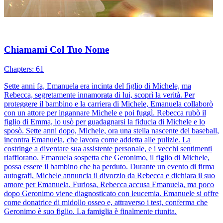
Chiamami Col Tuo Nome
Chapters: 61
Sette anni fa, Emanuela era incinta del figlio di Michele, ma
Rebecca, segretamente innamorata di lui, scoprì la verità. Per
proteggere il bambino e la carriera di Michele, Emanuela collaborò
con un attore per ingannare Michele e poi fuggì. Rebecca rubò il
figlio di Emma, lo usò per guadagnarsi la fiducia di Michele e lo
sposò. Sette anni dopo, Michele, ora una stella nascente del baseball,
incontra Emanuela, che lavora come addetta alle pulizie. La
costringe a diventare sua assistente personale, e i vecchi sentimenti
riaffiorano. Emanuela sospetta che Geronimo, il figlio di Michele,
possa essere il bambino che ha perduto. Durante un evento di firma
autografi, Michele annuncia il divorzio da Rebecca e dichiara il suo
amore per Emanuela. Furiosa, Rebecca accusa Emanuela, ma poco
dopo Geronimo viene diagnosticato con leucemia. Emanuele si offre
come donatrice di midollo osseo e, attraverso i test, conferma che
Geronimo è suo figlio. La famiglia è finalmente riunita.