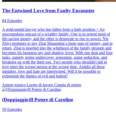
The Entwined Love from Faulty Encounter
84 Episodes
A gold-medal lawyer who has fallen from a high position × An
unscrupulous outcast of a wealthy family. One is in urgent need of
life-saving money, and the other is desperate to rise to power. Nie
Zhiyi promises to pay Zhai Shuangbai a huge sum of money, and in
return, Zhai is inserted into the whirlpool of the family struggle and
becomes his business spy and shadow lover. With one deal and four
tasks, namely going undercover, poisoning, using seduction, and
breaking up with the third son. Two people who shouldn't fall in
love meet the wrong person at the wrong time. Amidst all these
mistakes, love and hate are intertwined. Will it be possible to
extinguish the flames of evil and hatred?
Amore tossico
Luogo di lavoro
Coppia di potere
(Doppiaggio)Il Potere di Caroline
59 Episodes