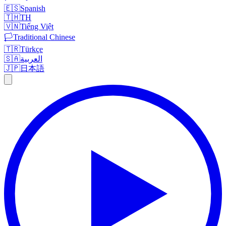
🇪🇸
Spanish
🇹🇭
TH
🇻🇳
Tiếng Việt
🏳️
Traditional Chinese
🇹🇷
Türkçe
🇸🇦
العربية
🇯🇵
日本語