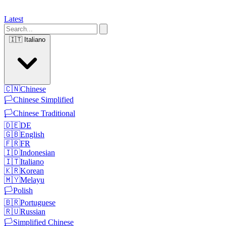
Latest
🇮🇹
Italiano
🇨🇳
Chinese
🏳️
Chinese Simplified
🏳️
Chinese Traditional
🇩🇪
DE
🇬🇧
English
🇫🇷
FR
🇮🇩
Indonesian
🇮🇹
Italiano
🇰🇷
Korean
🇲🇾
Melayu
🏳️
Polish
🇧🇷
Portuguese
🇷🇺
Russian
🏳️
Simplified Chinese