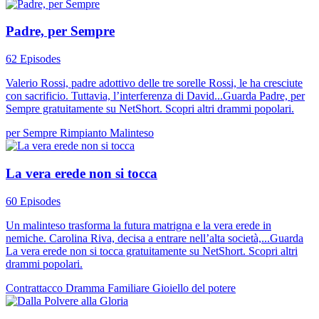
Padre, per Sempre
62 Episodes
Valerio Rossi, padre adottivo delle tre sorelle Rossi, le ha cresciute
con sacrificio. Tuttavia, l’interferenza di David...Guarda Padre, per
Sempre gratuitamente su NetShort. Scopri altri drammi popolari.
per Sempre
Rimpianto
Malinteso
La vera erede non si tocca
60 Episodes
Un malinteso trasforma la futura matrigna e la vera erede in
nemiche. Carolina Riva, decisa a entrare nell’alta società,...Guarda
La vera erede non si tocca gratuitamente su NetShort. Scopri altri
drammi popolari.
Contrattacco
Dramma Familiare
Gioiello del potere