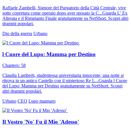
Raffaele Zambelli, Signore del Purgatorio della Città Centrale, vive
sotto copertura come operaio dopo aver sposato la C...Guarda L' Ex
Alterata e il Rimpianto Finale gratuitamente su NetShort. Scopri altri
drammi popolari.
Dio della guerra
Urbano
l Cuore del Lupo: Mamma per Destino
Chapters: 58
Claudia Lamberti, studentessa universitaria innocente, una notte si
ritrova in un antico Castello con il misterioso Re L...Guarda l Cuore
del Lupo: Mamma per Destino gratuitamente su NetShort. Scopri
altri drammi popolari.
Urbano
CEO
Lupo mannaro
Il Vostro 'No' Fu il Mio 'Adesso'