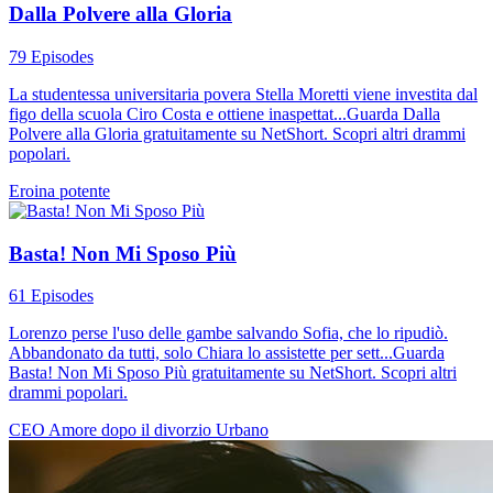
Dalla Polvere alla Gloria
79 Episodes
La studentessa universitaria povera Stella Moretti viene investita dal
figo della scuola Ciro Costa e ottiene inaspettat...Guarda Dalla
Polvere alla Gloria gratuitamente su NetShort. Scopri altri drammi
popolari.
Eroina potente
Basta! Non Mi Sposo Più
61 Episodes
Lorenzo perse l'uso delle gambe salvando Sofia, che lo ripudiò.
Abbandonato da tutti, solo Chiara lo assistette per sett...Guarda
Basta! Non Mi Sposo Più gratuitamente su NetShort. Scopri altri
drammi popolari.
CEO
Amore dopo il divorzio
Urbano