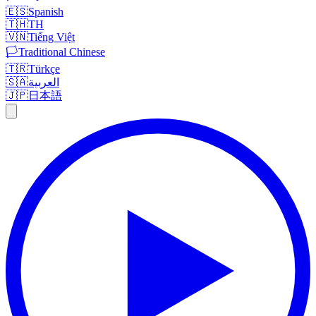
🇪🇸
Spanish
🇹🇭
TH
🇻🇳
Tiếng Việt
🏳️
Traditional Chinese
🇹🇷
Türkçe
🇸🇦
العربية
🇯🇵
日本語