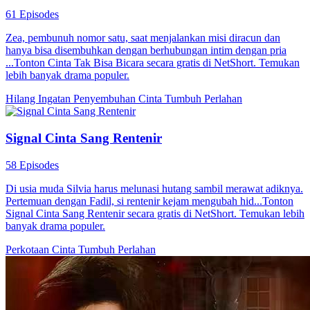
Istri Manis yang Diidamkan
60 Episodes
Putri Ayu terpaksa bekerja di bar demi uang, lalu tanpa sengaja
hamil setelah bersama Raka Pratama. Saat keluarganya memaksanya
menggugurkan kandungan, Raka datang menyelamatkan dan
mereka menikah kilat. Dengan cinta dan dukungan Raka, Ayu
perlahan tumbuh kuat, menghadapi intrik keluarga besar dan
mengubah nasibnya.
Cinta Setelah Pernikahan
Romansa
Romansa Urban