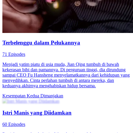
sering diperlakukan buruk oleh ibu mertuanya. Demi
menyelamatkan Sri Ayu, Arya berusaha mendekatinya dan selalu
hadir saat ia membutuhkan bantuan. Perlahan, cinta tumbuh di
antara mereka, hingga akhirnya mereka berani melawan takdir dan
bersatu dalam cinta.
Periode Romantis
Romansa
Lainnya