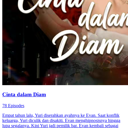
Sandiwara Cinta Sang Ratu Dendam
60 Episodes
Adik Liana dipaksa bunuh diri oleh anak konglomerat dan ibunya
dipukul hingga koma. Sejak itu, Liana putus kuliah demi m...Tonton
Sandiwara Cinta Sang Ratu Dendam secara gratis di NetShort.
Temukan lebih banyak drama populer.
Cinta Tumbuh Perlahan
Identitas Tersembunyi
Serangan Balik
Cinta yang Membebaskanku
70 Episodes
Sejak kecil, semua orang kira Kirana terlahir bisu padahal, ibunya
sendiri yang meracuninya hingga kehilangan suara. Ber...Tonton
Cinta yang Membebaskanku secara gratis di NetShort. Temukan
lebih banyak drama populer.
Cinta Tumbuh Perlahan
Serangan Balik
Menghukum Penjahat