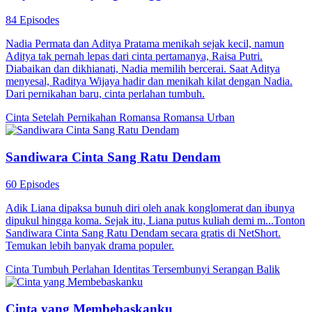
Terbelenggu dalam Pelukannya
71 Episodes
Menjadi yatim piatu di usia muda, Jian Qing tumbuh di bawah
kekerasan bibi dan pamannya. Di perguruan tinggi, dia dirundung
sampai CEO Fu Hansheng menyelamatkannya dari kehidupan yang
menyedihkan. Cinta perlahan tumbuh di antara mereka, dan
keduanya akhirnya menghabiskan hidup bersama.
Kesempatan Kedua
Dimanjakan