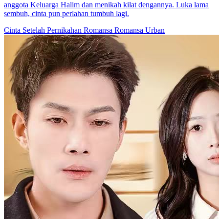
Cinta dalam Siklus Takdir
62 Episodes
Seorang influencer terjebak dalam novel istana dan jadi selir yang
harusnya tewas di awal. Dengan kemampuan “putar waktu...Tonton
Cinta dalam Siklus Takdir secara gratis di NetShort. Temukan lebih
banyak drama populer.
Transmigrasi
Serangan Balik
Cinta Tumbuh Perlahan
Cinta Tak Bisa Bicara
61 Episodes
Zea, pembunuh nomor satu, saat menjalankan misi diracun dan
hanya bisa disembuhkan dengan berhubungan intim dengan pria
...Tonton Cinta Tak Bisa Bicara secara gratis di NetShort. Temukan
lebih banyak drama populer.
Hilang Ingatan
Penyembuhan
Cinta Tumbuh Perlahan