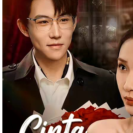
Menikahi Profesor Misteriusku
70 Episodes
Sinta, mahasiswa seni, bertemu Dr. Arief Santoso saat bantu
kakaknya berkencan. Demi lepas dari kendali ibunya, ia usulkan
pernikahan impulsif dan terkejut mengetahui Arief adalah pria yang
dulu ia suka. Dari pernikahan pura-pura, perlahan jatuh cinta,
menghadapi konflik keluarga, dan tumbuh bersama menemukan
cinta sejati.
Cinta Setelah Pernikahan
Romansa
Romansa Urban
Rayuan Cinta yang Menggoda
84 Episodes
Nadia Permata dan Aditya Pratama menikah sejak kecil, namun
Aditya tak pernah lepas dari cinta pertamanya, Raisa Putri.
Diabaikan dan dikhianati, Nadia memilih bercerai. Saat Aditya
menyesal, Raditya Wijaya hadir dan menikah kilat dengan Nadia.
Dari pernikahan baru, cinta perlahan tumbuh.
Cinta Setelah Pernikahan
Romansa
Romansa Urban