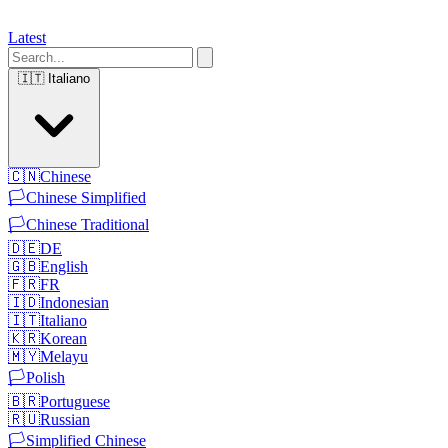
Latest
🇮🇹
Italiano
🇨🇳
Chinese
🏳️
Chinese Simplified
🏳️
Chinese Traditional
🇩🇪
DE
🇬🇧
English
🇫🇷
FR
🇮🇩
Indonesian
🇮🇹
Italiano
🇰🇷
Korean
🇲🇾
Melayu
🏳️
Polish
🇧🇷
Portuguese
🇷🇺
Russian
🏳️
Simplified Chinese