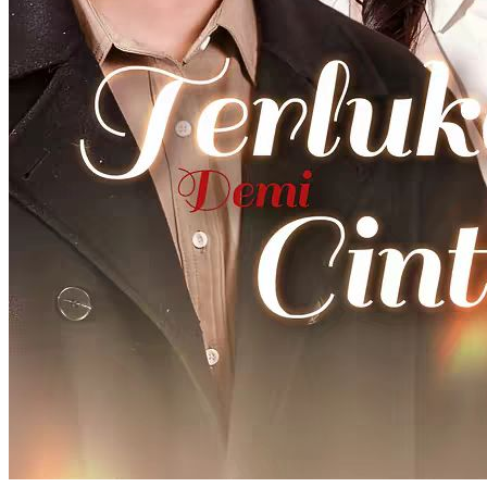
Signal Cinta Sang Rentenir
58 Episodes
Di usia muda Silvia harus melunasi hutang sambil merawat adiknya.
Pertemuan dengan Fadil, si rentenir kejam mengubah hid...Tonton
Signal Cinta Sang Rentenir secara gratis di NetShort. Temukan lebih
banyak drama populer.
Perkotaan
Cinta Tumbuh Perlahan