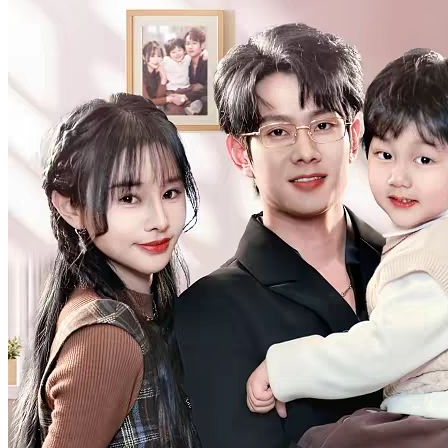
Terluka Demi Cinta
92 Episodes
Demi uang, Laras Luardi terpaksa menikah dengan Rizky Pratama
si pewaris buta yang dingin dan pemarah. Perlahan benih cinta
mulai tumbuh di antara mereka. Tapi sebuah kesalahpahaman
memisahkan keduanya. Laras pergi dengan luka, hingga ia sadar
tengah mengandung buah cintanya bersama Rizky.