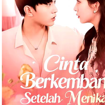
Cinta dalam Diam
78 Episodes
Empat tahun lalu, Yuri diserahkan ayahnya ke Evan. Saat konflik
keluarga, Yuri diculik dan disakiti. Evan menghipnosisnya hingga
lupa segalanya. Kini Yuri jadi pemilik bar. Evan kembali sebagai
anggota Keluarga Halim dan menikah kilat dengannya. Luka lama
sembuh, cinta pun perlahan tumbuh lagi.
Cinta Setelah Pernikahan
Romansa
Romansa Urban