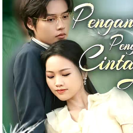
89 Episodes
Setelah bercerai, Rina berjualan makanan. Ia bertemu Kevin yang
suka nasi gorengnya. Ini mempertemukan Rina dengan ayah Kevin,
Bagas. Mereka menikah cepat. Nanti, Rina hangatkan keluarga
lewat masakannya. Bagas sembunyikan identitas sebagai orang
terkaya. Perlahan cinta tumbuh di antara mereka, memulai
kehidupan pernikahan unik.
Bayi Lucu
Romansa
Romansa Urban