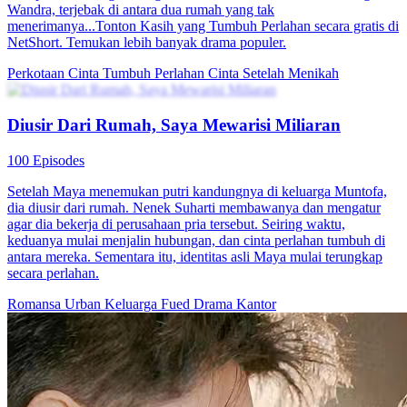
Wandra, terjebak di antara dua rumah yang tak
menerimanya...Tonton Kasih yang Tumbuh Perlahan secara gratis di
NetShort. Temukan lebih banyak drama populer.
Perkotaan
Cinta Tumbuh Perlahan
Cinta Setelah Menikah