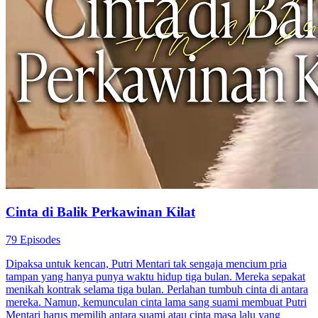
Diusir Dari Rumah, Saya Mewarisi Miliaran
100 Episodes
Setelah Maya menemukan putri kandungnya di keluarga Muntofa,
dia diusir dari rumah. Nenek Suharti membawanya dan mengatur
agar dia bekerja di perusahaan pria tersebut. Seiring waktu,
keduanya mulai menjalin hubungan, dan cinta perlahan tumbuh di
antara mereka. Sementara itu, identitas asli Maya mulai terungkap
secara perlahan.
Romansa Urban
Keluarga Fued
Drama Kantor