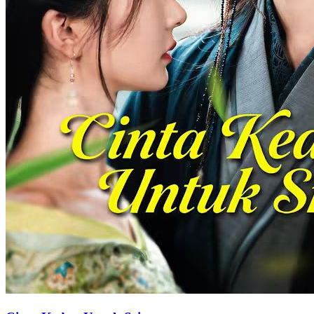
Cinta di Balik Perkawinan Kilat
79 Episodes
Dipaksa untuk kencan, Putri Mentari tak sengaja mencium pria
tampan yang hanya punya waktu hidup tiga bulan. Mereka sepakat
menikah kontrak selama tiga bulan. Perlahan tumbuh cinta di antara
mereka. Namun, kemunculan cinta lama sang suami membuat Putri
Mentari harus memilih antara suami atau cinta masa lalu yang
tersembunyi.
Cinta Setelah Pernikahan
Romansa
Romansa Urban