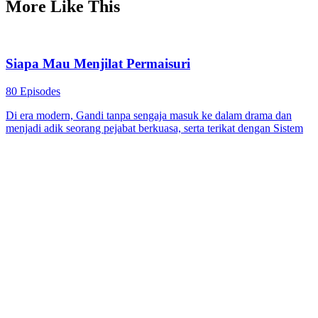
More Like This
Siapa Mau Menjilat Permaisuri
80 Episodes
Di era modern, Gandi tanpa sengaja masuk ke dalam drama dan
menjadi adik seorang pejabat berkuasa, serta terikat dengan Sistem
Penakluk Naga. Dia berhasil menggagalkan rencana Permaisuri
yang ingin menyingkirkan kakaknya saat festival berburu. Bersama
kakaknya, dia merencanakan serangan balik.
Harem
Pemeran Utama Pria
Drama Sejarah
Serangan Balik Sang Ayah
61 Episodes
Ardi koma tiga tahun, bangun sadar identitasnya diganti, anaknya
disiksa. Dia selidiki diam-diam, jebak Maya dan Rizky, ...Tonton
Serangan Balik Sang Ayah secara gratis di NetShort. Temukan lebih