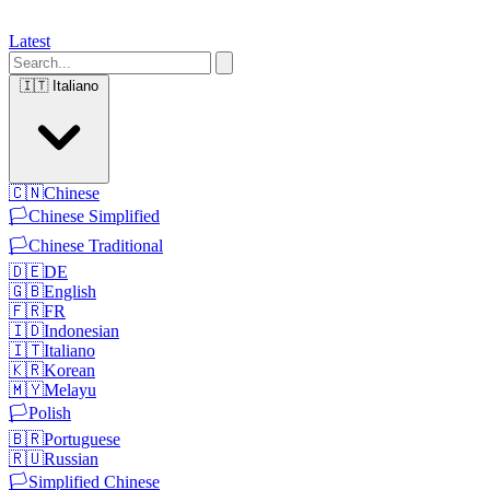
Latest
🇮🇹
Italiano
🇨🇳
Chinese
🏳️
Chinese Simplified
🏳️
Chinese Traditional
🇩🇪
DE
🇬🇧
English
🇫🇷
FR
🇮🇩
Indonesian
🇮🇹
Italiano
🇰🇷
Korean
🇲🇾
Melayu
🏳️
Polish
🇧🇷
Portuguese
🇷🇺
Russian
🏳️
Simplified Chinese