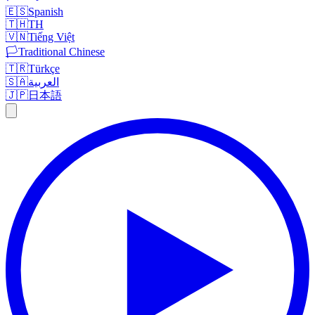
🇪🇸
Spanish
🇹🇭
TH
🇻🇳
Tiếng Việt
🏳️
Traditional Chinese
🇹🇷
Türkçe
🇸🇦
العربية
🇯🇵
日本語