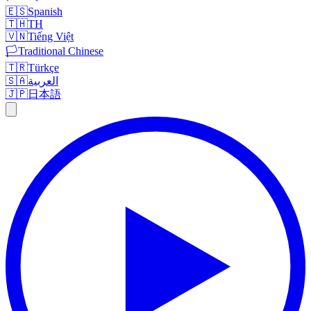
🇪🇸
Spanish
🇹🇭
TH
🇻🇳
Tiếng Việt
🏳️
Traditional Chinese
🇹🇷
Türkçe
🇸🇦
العربية
🇯🇵
日本語