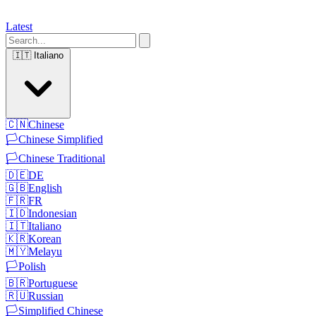
Latest
🇮🇹
Italiano
🇨🇳
Chinese
🏳️
Chinese Simplified
🏳️
Chinese Traditional
🇩🇪
DE
🇬🇧
English
🇫🇷
FR
🇮🇩
Indonesian
🇮🇹
Italiano
🇰🇷
Korean
🇲🇾
Melayu
🏳️
Polish
🇧🇷
Portuguese
🇷🇺
Russian
🏳️
Simplified Chinese