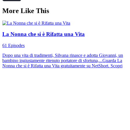
More Like This
La Nonna che si è Rifatta una Vita
61 Episodes
Dopo una vita di tradimenti, Silvana rinasce e adotta Giovanni, un
bambino ingiustamente ritenuto portatore di sfortuna,...Guarda La
Nonna che si è Rifatta una Vita gratuitamente su NetShort. Scopri
altri drammi popolari.
Dramma Familiare
Contrattacco
Redenzione
Il Mio Marito, la Mia Vittoria
70 Episodes
Cinque anni fa Sofia Rossi ha sposato Lorenzo Ferri, ma lui l’ha
trascurata subito dopo le nozze. Quando l’impero dei Fe...Guarda Il
Mio Marito, la Mia Vittoria gratuitamente su NetShort. Scopri altri