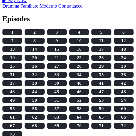
▶
Play Now
Dramma Familiare
Moderno
Contrattacco
Episodes
1
2
3
4
5
6
7
8
9
10
11
12
13
14
15
16
17
18
19
20
21
22
23
24
25
26
27
28
29
30
31
32
33
34
35
36
37
38
39
40
41
42
43
44
45
46
47
48
49
50
51
52
53
54
55
56
57
58
59
60
61
62
63
64
65
66
67
68
69
70
71
72
73