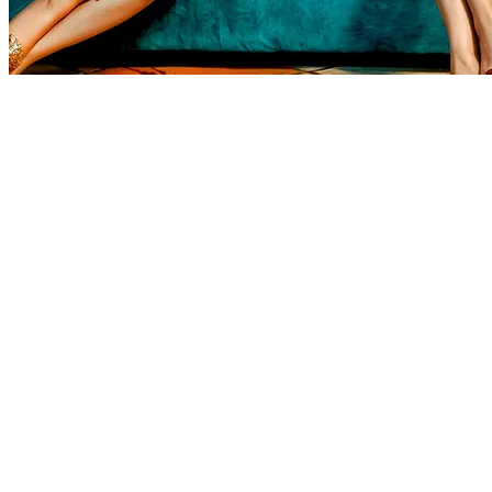
Rahasia Toko Roti
50 Episodes
Jin Qiaoqiao dilarang oleh ibunya, Jin Meiniang, untuk memasuki
dapur atau memakan roti kukus keluarga mereka. Setelah beberapa
kali mencoba untuk menyelidiki, Jin Qiaoqiao menemukan banyak
detail yang mencurigakan, tetapi setiap kali, dia ditipu oleh Jin
Meiniang dan Liu Ping'er. Kemudian, Lu Feng muncul dan
menculik Jin Qiaoqiao, menuntut resep rahasia keluarga Jin. Untuk
menyelamatkan putrinya, Jin Meiniang akhirnya mengungkapkan
seluruh kebenaran.
Identitas Rahasia
Teka-Teki Identitas