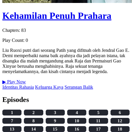
Kehamilan Penuh Prahara
Chapters: 83
Play Count: 0
Liu Ruoxi putri dari seorang Patih yang difitnah oleh Jendral Gao E.
Demi memperbaiki nama baik ayahnya dia jadi pelayan istana, tak
disangka dia malah mengandung anak Raja dan Permaisuri Gao
Xinyue berusaha menghabisinya. Raja sekuat tenanga
menyelamatkannya, dan kisah cintanya menjadi legenda.
▶
Play Now
Identitas Rahasia
Keluarga Kaya
Serangan Balik
Episodes
1
2
3
4
5
6
7
8
9
10
11
12
13
14
15
16
17
18