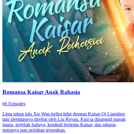
Romansa Kaisar Anak Rahasia
66 Episodes
Lima tahun lalu Xie Wan keliru tidur dengan Kaisar Qi Lianshen,
tapi identitasnya direbut oleh Liu Ruyan. Kini ia dipanggil masuk
istana, terjebak bahaya, kembali bertemu Kaisar, dan rahasia
putranya pun perlahan terungkap.