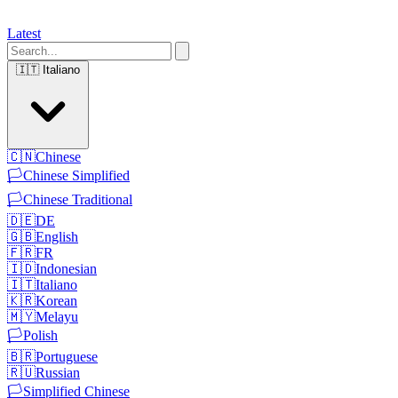
Latest
🇮🇹
Italiano
🇨🇳
Chinese
🏳️
Chinese Simplified
🏳️
Chinese Traditional
🇩🇪
DE
🇬🇧
English
🇫🇷
FR
🇮🇩
Indonesian
🇮🇹
Italiano
🇰🇷
Korean
🇲🇾
Melayu
🏳️
Polish
🇧🇷
Portuguese
🇷🇺
Russian
🏳️
Simplified Chinese