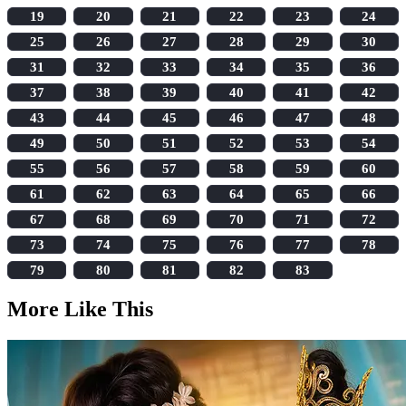
19
20
21
22
23
24
25
26
27
28
29
30
31
32
33
34
35
36
37
38
39
40
41
42
43
44
45
46
47
48
49
50
51
52
53
54
55
56
57
58
59
60
61
62
63
64
65
66
67
68
69
70
71
72
73
74
75
76
77
78
79
80
81
82
83
More Like This