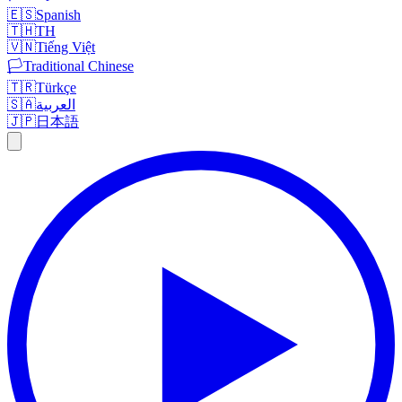
🇪🇸
Spanish
🇹🇭
TH
🇻🇳
Tiếng Việt
🏳️
Traditional Chinese
🇹🇷
Türkçe
🇸🇦
العربية
🇯🇵
日本語