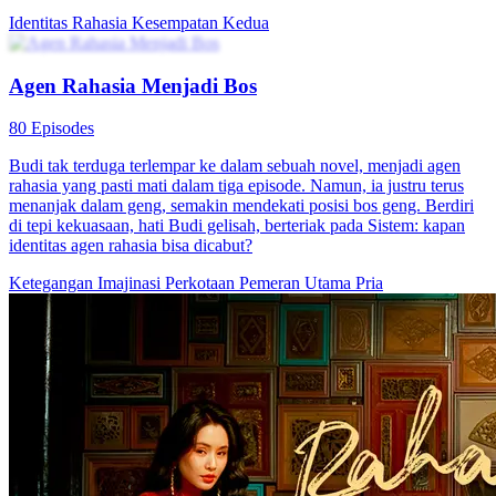
Identitas Rahasia
Kesempatan Kedua
Agen Rahasia Menjadi Bos
80 Episodes
Budi tak terduga terlempar ke dalam sebuah novel, menjadi agen
rahasia yang pasti mati dalam tiga episode. Namun, ia justru terus
menanjak dalam geng, semakin mendekati posisi bos geng. Berdiri
di tepi kekuasaan, hati Budi gelisah, berteriak pada Sistem: kapan
identitas agen rahasia bisa dicabut?
Ketegangan
Imajinasi Perkotaan
Pemeran Utama Pria