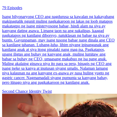
79 Episodes
Isang bilyonaryong CEO ang nagdurusa sa kawalan ng kakayahang
makipagtalik ngunit muling nagkakaroon ng lakas ng loob matapos
makatagpo ng isang misteryosong babae, hindi alam na siya ay
kanyang dating asawa. Limang taon na ang nakalipas, kaagad
pagkatapos ng kanilang diborsyo, natuklasan ng babae na siya ay
buntis. Gayunpaman, may isang tusong babae nang dinala ang CEO
sa kanilang tahanan. Luhang-luha, lihim niyang ipinanganak ang
kanilang anak at siya itong pinalaki nang mag-isa. Pagkatapos,
upang iligtas ang buhay ng kanyang anak, muling lumitaw ang
babae sa buhay ng CEO, umaasang makabuo ng isa pang anak.
Maling akalaing ginawa niya ito para sa pera, hinagis ng CEO ang
isang tseke sa kanya at inutusan siyang umalis. Nalaman lamang
niya kalaunan na ang kanyang ex-asawa ay nasa huling yugto ng
gastric cancer. Nagmamadali siyang pumunta sa kanyang bahay,
pero itinago niya ang pagkakaroon ng kanilang anak.
Second Chance
Identity Twist