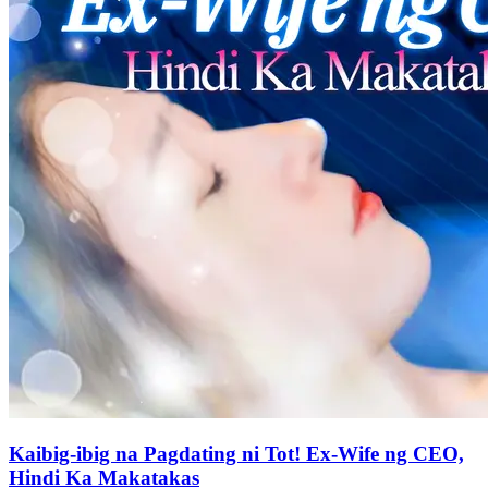
Kaibig-ibig na Pagdating ni Tot! Ex-Wife ng CEO,
Hindi Ka Makatakas