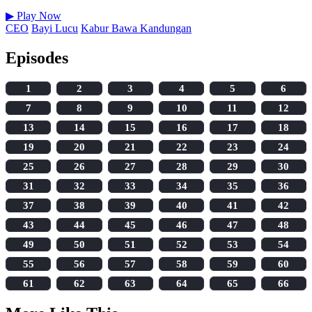
▶
Play Now
CEO
Bayi Lucu
Kabur Bawa Kandungan
Episodes
1
2
3
4
5
6
7
8
9
10
11
12
13
14
15
16
17
18
19
20
21
22
23
24
25
26
27
28
29
30
31
32
33
34
35
36
37
38
39
40
41
42
43
44
45
46
47
48
49
50
51
52
53
54
55
56
57
58
59
60
61
62
63
64
65
66