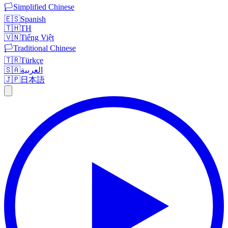
🏳️
Simplified Chinese
🇪🇸
Spanish
🇹🇭
TH
🇻🇳
Tiếng Việt
🏳️
Traditional Chinese
🇹🇷
Türkçe
🇸🇦
العربية
🇯🇵
日本語