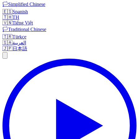
🏳️
Simplified Chinese
🇪🇸
Spanish
🇹🇭
TH
🇻🇳
Tiếng Việt
🏳️
Traditional Chinese
🇹🇷
Türkçe
🇸🇦
العربية
🇯🇵
日本語