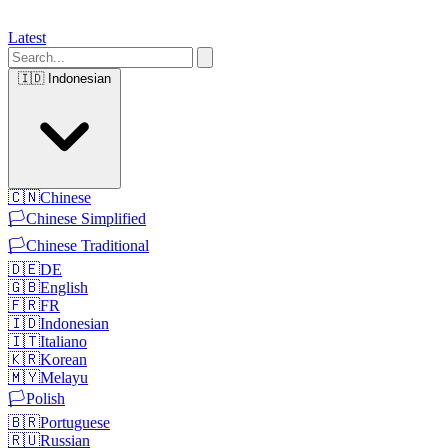
Latest
🇮🇩
Indonesian
🇨🇳
Chinese
🏳️
Chinese Simplified
🏳️
Chinese Traditional
🇩🇪
DE
🇬🇧
English
🇫🇷
FR
🇮🇩
Indonesian
🇮🇹
Italiano
🇰🇷
Korean
🇲🇾
Melayu
🏳️
Polish
🇧🇷
Portuguese
🇷🇺
Russian