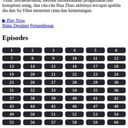
Yibai. Bersama-sama, mereka mendedahkan pengkhianat dan
konspirasi asing, dan cita-cita Hua Zhao akhirnya tercapai apabila
dia dan Su Yibai menemui cinta dan kemenangan.
▶
Play Now
Balas Dendam
Pertandingan
Episodes
1
2
3
4
5
6
7
8
9
10
11
12
13
14
15
16
17
18
19
20
21
22
23
24
25
26
27
28
29
30
31
32
33
34
35
36
37
38
39
40
41
42
43
44
45
46
47
48
49
50
51
52
53
54
55
56
57
58
59
60