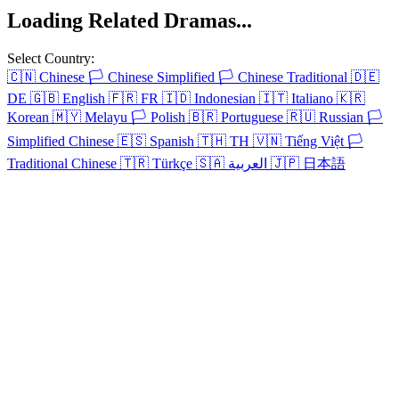
Loading Related Dramas...
Select Country:
🇨🇳
Chinese
🏳️
Chinese Simplified
🏳️
Chinese Traditional
🇩🇪
DE
🇬🇧
English
🇫🇷
FR
🇮🇩
Indonesian
🇮🇹
Italiano
🇰🇷
Korean
🇲🇾
Melayu
🏳️
Polish
🇧🇷
Portuguese
🇷🇺
Russian
🏳️
Simplified Chinese
🇪🇸
Spanish
🇹🇭
TH
🇻🇳
Tiếng Việt
🏳️
Traditional Chinese
🇹🇷
Türkçe
🇸🇦
العربية
🇯🇵
日本語