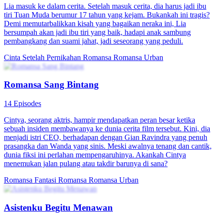
Lia masuk ke dalam cerita. Setelah masuk cerita, dia harus jadi ibu
tiri Tuan Muda berumur 17 tahun yang kejam. Bukankah ini tragis?
Demi memutarbalikkan kisah yang bagaikan neraka ini, Lia
bersumpah akan jadi ibu tiri yang baik, hadapi anak sambung
pembangkang dan suami jahat, jadi seseorang yang peduli.
Cinta Setelah Pernikahan
Romansa
Romansa Urban
Romansa Sang Bintang
14 Episodes
Cintya, seorang aktris, hampir mendapatkan peran besar ketika
sebuah insiden membawanya ke dunia cerita film tersebut. Kini, dia
menjadi istri CEO, berhadapan dengan Gian Ravindra yang penuh
prasangka dan Wanda yang sinis. Meski awalnya tenang dan cantik,
dunia fiksi ini perlahan mempengaruhinya. Akankah Cintya
menemukan jalan pulang atau takdir barunya di sana?
Romansa Fantasi
Romansa
Romansa Urban
Asistenku Begitu Menawan