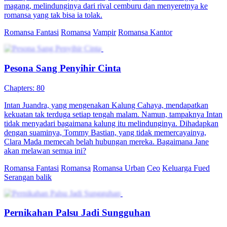
magang, melindunginya dari rival cemburu dan menyeretnya ke
romansa yang tak bisa ia tolak.
Romansa Fantasi
Romansa
Vampir
Romansa Kantor
Pesona Sang Penyihir Cinta
Chapters: 80
Intan Juandra, yang mengenakan Kalung Cahaya, mendapatkan
kekuatan tak terduga setiap tengah malam. Namun, tampaknya Intan
tidak menyadari bagaimana kalung itu melindunginya. Dihadapkan
dengan suaminya, Tommy Bastian, yang tidak memercayainya,
Clara Mada memecah belah hubungan mereka. Bagaimana Jane
akan melawan semua ini?
Romansa Fantasi
Romansa
Romansa Urban
Ceo
Keluarga Fued
Serangan balik
Pernikahan Palsu Jadi Sungguhan