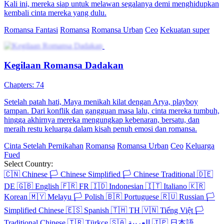
Kali ini, mereka siap untuk melawan segalanya demi menghidupkan
kembali cinta mereka yang dulu.
Romansa Fantasi
Romansa
Romansa Urban
Ceo
Kekuatan super
Kegilaan Romansa Dadakan
Chapters: 74
Setelah patah hati, Maya menikah kilat dengan Arya, playboy
tampan. Dari konflik dan gangguan masa lalu, cinta mereka tumbuh,
hingga akhirnya mereka mengungkap kebenaran, bersatu, dan
meraih restu keluarga dalam kisah penuh emosi dan romansa.
Cinta Setelah Pernikahan
Romansa
Romansa Urban
Ceo
Keluarga
Fued
Select Country:
🇨🇳
Chinese
🏳️
Chinese Simplified
🏳️
Chinese Traditional
🇩🇪
DE
🇬🇧
English
🇫🇷
FR
🇮🇩
Indonesian
🇮🇹
Italiano
🇰🇷
Korean
🇲🇾
Melayu
🏳️
Polish
🇧🇷
Portuguese
🇷🇺
Russian
🏳️
Simplified Chinese
🇪🇸
Spanish
🇹🇭
TH
🇻🇳
Tiếng Việt
🏳️
Traditional Chinese
🇹🇷
Türkçe
🇸🇦
العربية
🇯🇵
日本語