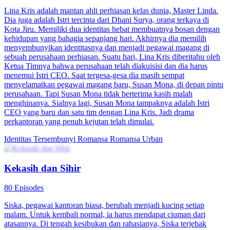
Lina Kris adalah mantan ahli perhiasan kelas dunia, Master Linda.
Dia juga adalah Istri tercinta dari Dhani Surya, orang terkaya di
Kota Jiru. Memiliki dua identitas hebat membuatnya bosan dengan
kehidupan yang bahagia sepanjang hari. Akhirnya dia memilih
menyembunyikan identitasnya dan menjadi pegawai magang di
sebuah perusahaan perhiasan. Suatu hari, Lina Kris diberitahu oleh
Ketua Timnya bahwa perusahaan telah diakuisisi dan dia harus
menemui Istri CEO. Saat tergesa-gesa dia masih sempat
menyelamatkan pegawai magang baru, Susan Mona, di depan pintu
perusahaan. Tapi Susan Mona tidak berterima kasih malah
menghinanya. Sialnya lagi, Susan Mona tampaknya adalah Istri
CEO yang baru dan satu tim dengan Lina Kris. Jadi drama
perkantoran yang penuh kejutan telah dimulai.
Identitas Tersembunyi
Romansa
Romansa Urban
Kekasih dan Sihir
80 Episodes
Siska, pegawai kantoran biasa, berubah menjadi kucing setiap
malam. Untuk kembali normal, ia harus mendapat ciuman dari
atasannya. Di tengah kesibukan dan rahasianya, Siska terjebak