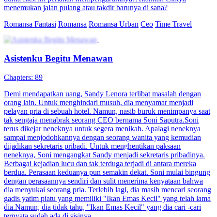
menemukan jalan pulang atau takdir barunya di sana?
Romansa Fantasi
Romansa
Romansa Urban
Ceo
Time Travel
Asistenku Begitu Menawan
Chapters: 89
Demi mendapatkan uang, Sandy Lenora terlibat masalah dengan
orang lain. Untuk menghindari musuh, dia menyamar menjadi
pelayan pria di sebuah hotel. Namun, nasib buruk menimpanya saat
tak sengaja menabrak seorang CEO bernama Soni Saputra.Soni
terus dikejar neneknya untuk segera menikah. Apalagi neneknya
sampai menjodohkannya dengan seorang wanita yang kemudian
dijadikan sekretaris pribadi. Untuk menghentikan paksaan
neneknya, Soni mengangkat Sandy menjadi sekretaris pribadinya.
Berbagai kejadian lucu dan tak terduga terjadi di antara mereka
berdua. Perasaan keduanya pun semakin dekat. Soni mulai bingung
dengan perasaannya sendiri dan sulit menerima kenyataan bahwa
dia menyukai seorang pria. Terlebih lagi, dia masih mencari seorang
gadis yatim piatu yang memiliki "Ikan Emas Kecil" yang telah lama
dia.Namun, dia tidak tahu, "Ikan Emas Kecil" yang dia cari -cari
ternyata sudah ada di sisinya...