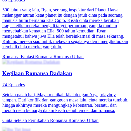
500 tahun yang lalu, Ryan, seorang inspektur dari Planet Harsa,
melanggar aturan ketat planet itu dengan jatuh cinta pada seorang
manusia bumi bernama Ella Cipto. Kisah cinta mereka berubah
tragis ketika mereka menjadi target perburuan, yang kemudian
menyebabkan kematian Ella. 500 tahun kemudian, Ryan
mengetahui bahwa jiwa Ella telah bereinkarnasi di masa sekarang.
Kali ini, mereka siap untuk melawan segalanya demi menghidupkan
kembali cinta mereka yang dulu.
Romansa Fantasi
Romansa
Romansa Urban
Kegilaan Romansa Dadakan
74 Episodes
Setelah patah hati, Maya menikah kilat dengan Arya, playboy
tampan. Dari konflik dan gangguan masa lalu, cinta mereka tumbuh,
hingga akhirnya mereka mengungkap kebenaran, bersatu, dan
meraih restu keluarga dalam kisah penuh emosi dan romansa.
Cinta Setelah Pernikahan
Romansa
Romansa Urban