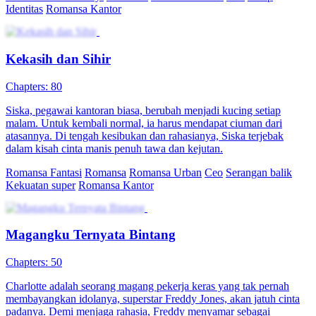
Identitas
Romansa Kantor
Kekasih dan Sihir
Chapters: 80
Siska, pegawai kantoran biasa, berubah menjadi kucing setiap
malam. Untuk kembali normal, ia harus mendapat ciuman dari
atasannya. Di tengah kesibukan dan rahasianya, Siska terjebak
dalam kisah cinta manis penuh tawa dan kejutan.
Romansa Fantasi
Romansa
Romansa Urban
Ceo
Serangan balik
Kekuatan super
Romansa Kantor
Magangku Ternyata Bintang
Chapters: 50
Charlotte adalah seorang magang pekerja keras yang tak pernah
membayangkan idolanya, superstar Freddy Jones, akan jatuh cinta
padanya. Demi menjaga rahasia, Freddy menyamar sebagai