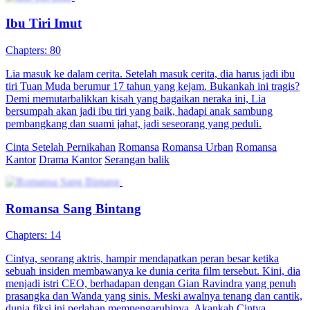
Ibu Tiri Imut
Chapters: 80
Lia masuk ke dalam cerita. Setelah masuk cerita, dia harus jadi ibu
tiri Tuan Muda berumur 17 tahun yang kejam. Bukankah ini tragis?
Demi memutarbalikkan kisah yang bagaikan neraka ini, Lia
bersumpah akan jadi ibu tiri yang baik, hadapi anak sambung
pembangkang dan suami jahat, jadi seseorang yang peduli.
Cinta Setelah Pernikahan
Romansa
Romansa Urban
Romansa
Kantor
Drama Kantor
Serangan balik
Romansa Sang Bintang
Chapters: 14
Cintya, seorang aktris, hampir mendapatkan peran besar ketika
sebuah insiden membawanya ke dunia cerita film tersebut. Kini, dia
menjadi istri CEO, berhadapan dengan Gian Ravindra yang penuh
prasangka dan Wanda yang sinis. Meski awalnya tenang dan cantik,
dunia fiksi ini perlahan mempengaruhinya. Akankah Cintya