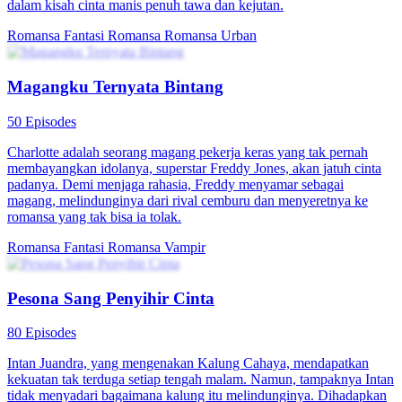
dalam kisah cinta manis penuh tawa dan kejutan.
Romansa Fantasi
Romansa
Romansa Urban
Magangku Ternyata Bintang
50 Episodes
Charlotte adalah seorang magang pekerja keras yang tak pernah
membayangkan idolanya, superstar Freddy Jones, akan jatuh cinta
padanya. Demi menjaga rahasia, Freddy menyamar sebagai
magang, melindunginya dari rival cemburu dan menyeretnya ke
romansa yang tak bisa ia tolak.
Romansa Fantasi
Romansa
Vampir
Pesona Sang Penyihir Cinta
80 Episodes
Intan Juandra, yang mengenakan Kalung Cahaya, mendapatkan
kekuatan tak terduga setiap tengah malam. Namun, tampaknya Intan
tidak menyadari bagaimana kalung itu melindunginya. Dihadapkan