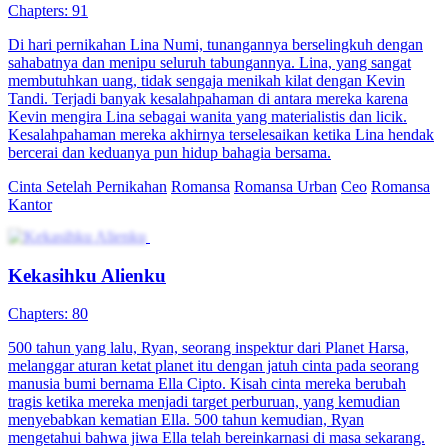
Chapters: 91
Di hari pernikahan Lina Numi, tunangannya berselingkuh dengan
sahabatnya dan menipu seluruh tabungannya. Lina, yang sangat
membutuhkan uang, tidak sengaja menikah kilat dengan Kevin
Tandi. Terjadi banyak kesalahpahaman di antara mereka karena
Kevin mengira Lina sebagai wanita yang materialistis dan licik.
Kesalahpahaman mereka akhirnya terselesaikan ketika Lina hendak
bercerai dan keduanya pun hidup bahagia bersama.
Cinta Setelah Pernikahan
Romansa
Romansa Urban
Ceo
Romansa
Kantor
Kekasihku Alienku
Chapters: 80
500 tahun yang lalu, Ryan, seorang inspektur dari Planet Harsa,
melanggar aturan ketat planet itu dengan jatuh cinta pada seorang
manusia bumi bernama Ella Cipto. Kisah cinta mereka berubah
tragis ketika mereka menjadi target perburuan, yang kemudian
menyebabkan kematian Ella. 500 tahun kemudian, Ryan
mengetahui bahwa jiwa Ella telah bereinkarnasi di masa sekarang.