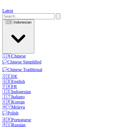
Latest
🇮🇩
Indonesian
🇨🇳
Chinese
🏳️
Chinese Simplified
🏳️
Chinese Traditional
🇩🇪
DE
🇬🇧
English
🇫🇷
FR
🇮🇩
Indonesian
🇮🇹
Italiano
🇰🇷
Korean
🇲🇾
Melayu
🏳️
Polish
🇧🇷
Portuguese
🇷🇺
Russian