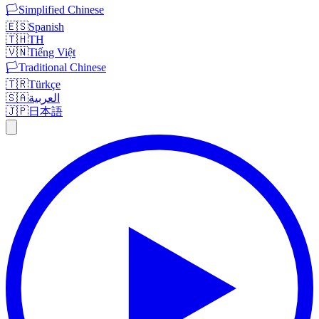
🏳️
Simplified Chinese
🇪🇸
Spanish
🇹🇭
TH
🇻🇳
Tiếng Việt
🏳️
Traditional Chinese
🇹🇷
Türkçe
🇸🇦
العربية
🇯🇵
日本語