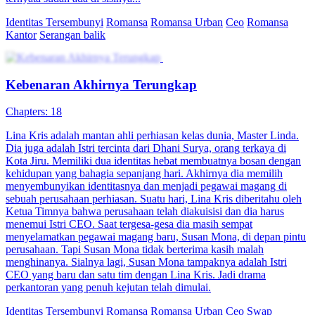
Identitas Tersembunyi
Romansa
Romansa Urban
Ceo
Romansa
Kantor
Serangan balik
Kebenaran Akhirnya Terungkap
Chapters: 18
Lina Kris adalah mantan ahli perhiasan kelas dunia, Master Linda.
Dia juga adalah Istri tercinta dari Dhani Surya, orang terkaya di
Kota Jiru. Memiliki dua identitas hebat membuatnya bosan dengan
kehidupan yang bahagia sepanjang hari. Akhirnya dia memilih
menyembunyikan identitasnya dan menjadi pegawai magang di
sebuah perusahaan perhiasan. Suatu hari, Lina Kris diberitahu oleh
Ketua Timnya bahwa perusahaan telah diakuisisi dan dia harus
menemui Istri CEO. Saat tergesa-gesa dia masih sempat
menyelamatkan pegawai magang baru, Susan Mona, di depan pintu
perusahaan. Tapi Susan Mona tidak berterima kasih malah
menghinanya. Sialnya lagi, Susan Mona tampaknya adalah Istri
CEO yang baru dan satu tim dengan Lina Kris. Jadi drama
perkantoran yang penuh kejutan telah dimulai.
Identitas Tersembunyi
Romansa
Romansa Urban
Ceo
Swap