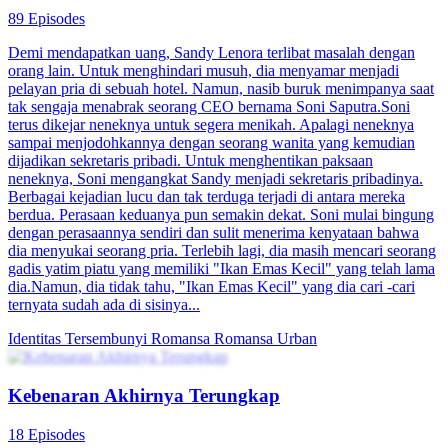
89 Episodes
Demi mendapatkan uang, Sandy Lenora terlibat masalah dengan
orang lain. Untuk menghindari musuh, dia menyamar menjadi
pelayan pria di sebuah hotel. Namun, nasib buruk menimpanya saat
tak sengaja menabrak seorang CEO bernama Soni Saputra.Soni
terus dikejar neneknya untuk segera menikah. Apalagi neneknya
sampai menjodohkannya dengan seorang wanita yang kemudian
dijadikan sekretaris pribadi. Untuk menghentikan paksaan
neneknya, Soni mengangkat Sandy menjadi sekretaris pribadinya.
Berbagai kejadian lucu dan tak terduga terjadi di antara mereka
berdua. Perasaan keduanya pun semakin dekat. Soni mulai bingung
dengan perasaannya sendiri dan sulit menerima kenyataan bahwa
dia menyukai seorang pria. Terlebih lagi, dia masih mencari seorang
gadis yatim piatu yang memiliki "Ikan Emas Kecil" yang telah lama
dia.Namun, dia tidak tahu, "Ikan Emas Kecil" yang dia cari -cari
ternyata sudah ada di sisinya...
Identitas Tersembunyi
Romansa
Romansa Urban
Kebenaran Akhirnya Terungkap
18 Episodes