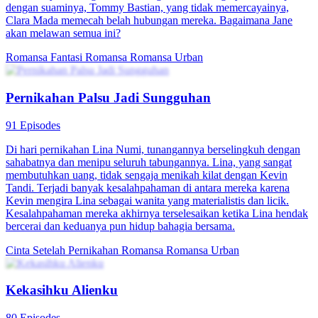
dengan suaminya, Tommy Bastian, yang tidak memercayainya,
Clara Mada memecah belah hubungan mereka. Bagaimana Jane
akan melawan semua ini?
Romansa Fantasi
Romansa
Romansa Urban
Pernikahan Palsu Jadi Sungguhan
91 Episodes
Di hari pernikahan Lina Numi, tunangannya berselingkuh dengan
sahabatnya dan menipu seluruh tabungannya. Lina, yang sangat
membutuhkan uang, tidak sengaja menikah kilat dengan Kevin
Tandi. Terjadi banyak kesalahpahaman di antara mereka karena
Kevin mengira Lina sebagai wanita yang materialistis dan licik.
Kesalahpahaman mereka akhirnya terselesaikan ketika Lina hendak
bercerai dan keduanya pun hidup bahagia bersama.
Cinta Setelah Pernikahan
Romansa
Romansa Urban
Kekasihku Alienku
80 Episodes