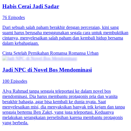
Habis Cerai Jadi Sadar
76 Episodes
Dari sebuah salah paham berakhir dengan perceraian, kini sang
suami harus berusaha menggunakan segala cara untuk membuktikan
cintanya, menyelesaikan salah paham dan kembali hidup bersama
dalam kebahagiaan.
Cinta Setelah Pernikahan
Romansa
Romansa Urban
Jadi NPC di Novel Bos Mendominasi
100 Episodes
Alya Rahmad tanpa sengaja teleportasi ke dalam novel bos
mendominasi. Dia harus membantu protagonis pria dan wanita
berakhir bahagia, agar bisa kembali ke dunia nyata. Saat
menyelesaikan misi, dia menyaksikan banyak trik kejam dan tanpa
sengaja bertemu Ben Zakri, yang juga teleportasi. Keduanya
melakukan serangkaian perselisihan karena membantu protagonis
yang berbeda.