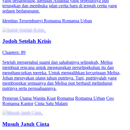
yang berlangsung, identitas Amanda yang sebenarnya pun
terungkap dan membuka jalan cerita baru di tengah cerita yang
sedang berlangsung.
Identitas Tersembunyi
Romansa
Romansa Urban
Jodoh Setelah Krisis
Chapters: 89
Setelah mengetahui suami dan sahabatnya selingkuh, Melisa
membuat rencana untuk mengungkap perselingkuhan itu dan
menghancurkan mereka. Untuk mengalihkan kecurigaan Melisa,
Johan merayakan ulang tahun putrinya. Tapi, putrinyalah yang
membongkar semuanya dan Melisa pun berhasil melindungi
putrinya serta perusahaannya.
Pemeran Utama Wanita Kuat
Romansa
Romansa Urban
Ceo
Romansa Kantor
Cinta Satu Malam
Musuh Jatuh Cinta