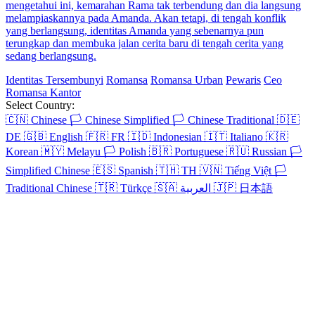
mengetahui ini, kemarahan Rama tak terbendung dan dia langsung
melampiaskannya pada Amanda. Akan tetapi, di tengah konflik
yang berlangsung, identitas Amanda yang sebenarnya pun
terungkap dan membuka jalan cerita baru di tengah cerita yang
sedang berlangsung.
Identitas Tersembunyi
Romansa
Romansa Urban
Pewaris
Ceo
Romansa Kantor
Select Country:
🇨🇳
Chinese
🏳️
Chinese Simplified
🏳️
Chinese Traditional
🇩🇪
DE
🇬🇧
English
🇫🇷
FR
🇮🇩
Indonesian
🇮🇹
Italiano
🇰🇷
Korean
🇲🇾
Melayu
🏳️
Polish
🇧🇷
Portuguese
🇷🇺
Russian
🏳️
Simplified Chinese
🇪🇸
Spanish
🇹🇭
TH
🇻🇳
Tiếng Việt
🏳️
Traditional Chinese
🇹🇷
Türkçe
🇸🇦
العربية
🇯🇵
日本語