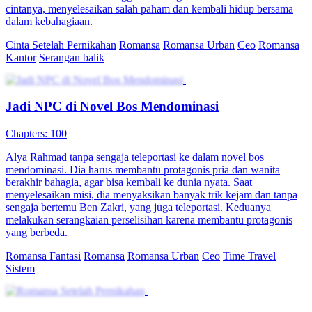
cintanya, menyelesaikan salah paham dan kembali hidup bersama
dalam kebahagiaan.
Cinta Setelah Pernikahan
Romansa
Romansa Urban
Ceo
Romansa
Kantor
Serangan balik
Jadi NPC di Novel Bos Mendominasi
Chapters: 100
Alya Rahmad tanpa sengaja teleportasi ke dalam novel bos
mendominasi. Dia harus membantu protagonis pria dan wanita
berakhir bahagia, agar bisa kembali ke dunia nyata. Saat
menyelesaikan misi, dia menyaksikan banyak trik kejam dan tanpa
sengaja bertemu Ben Zakri, yang juga teleportasi. Keduanya
melakukan serangkaian perselisihan karena membantu protagonis
yang berbeda.
Romansa Fantasi
Romansa
Romansa Urban
Ceo
Time Travel
Sistem