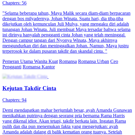
Chapters: 56
"Selama beberapa tahun, Maya Malik secara diam-diam berpacaran
dengan bos milyadernya, Johan Winata. Suatu hari, dia tiba-tiba
dikejutkan oleh kemunculan Juli Mulya, yang mengaku diri adalah
tunangan Johan Winata. Juli membuat Maya tersadar bahwa selama
ini dirinya hanyalah pengganti cinta Johan yang telah meninggal.
Dengan campur tangan dari Nyonya Winata, Maya akhirnya
mengundurkan diri dan meninggalkan Johan. Namun, Maya justru
terperosok ke dalam pusaran takdir dan skandal cinta. "
Pemeran Utama Wanita Kuat
Romansa
Romansa Urban
Ceo
Pengganti
Romansa Kantor
Kejutan Takdir Cinta
Chapters: 94
Demi mendapatkan mahar berjumlah besar, ayah Amanda Gunawan
menikahkan putrinya dengan seorang pria bernama Rama Harris
yang dikenal idiot. Akan tetapi, takdir berkata lain. Ingatan Rama
pulih dan dia pun menemukan fakta yang mengejutkan: ayah
Amanda adalah dalang di balik kematian orang tuanya. Setelah