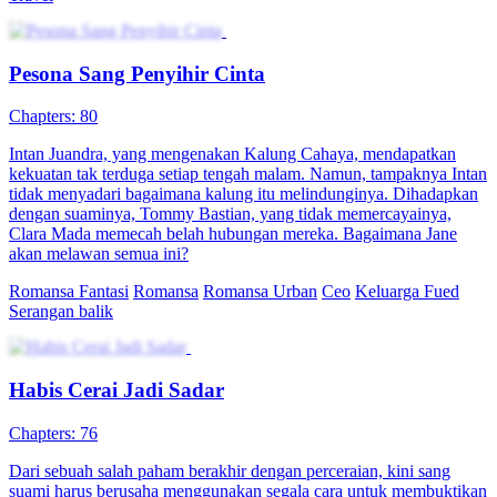
Pesona Sang Penyihir Cinta
Chapters: 80
Intan Juandra, yang mengenakan Kalung Cahaya, mendapatkan
kekuatan tak terduga setiap tengah malam. Namun, tampaknya Intan
tidak menyadari bagaimana kalung itu melindunginya. Dihadapkan
dengan suaminya, Tommy Bastian, yang tidak memercayainya,
Clara Mada memecah belah hubungan mereka. Bagaimana Jane
akan melawan semua ini?
Romansa Fantasi
Romansa
Romansa Urban
Ceo
Keluarga Fued
Serangan balik
Habis Cerai Jadi Sadar
Chapters: 76
Dari sebuah salah paham berakhir dengan perceraian, kini sang
suami harus berusaha menggunakan segala cara untuk membuktikan