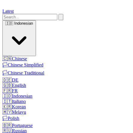
Latest
🇮🇩
Indonesian
🇨🇳
Chinese
🏳️
Chinese Simplified
🏳️
Chinese Traditional
🇩🇪
DE
🇬🇧
English
🇫🇷
FR
🇮🇩
Indonesian
🇮🇹
Italiano
🇰🇷
Korean
🇲🇾
Melayu
🏳️
Polish
🇧🇷
Portuguese
🇷🇺
Russian