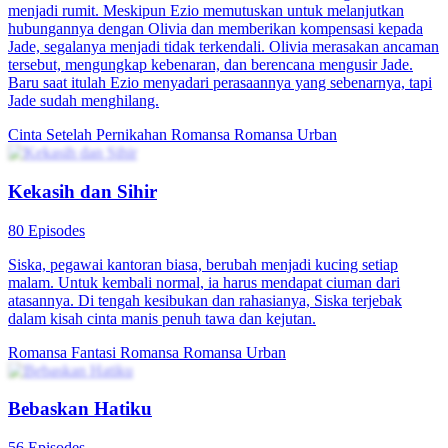
menjadi rumit. Meskipun Ezio memutuskan untuk melanjutkan
hubungannya dengan Olivia dan memberikan kompensasi kepada
Jade, segalanya menjadi tidak terkendali. Olivia merasakan ancaman
tersebut, mengungkap kebenaran, dan berencana mengusir Jade.
Baru saat itulah Ezio menyadari perasaannya yang sebenarnya, tapi
Jade sudah menghilang.
Cinta Setelah Pernikahan
Romansa
Romansa Urban
Kekasih dan Sihir
80 Episodes
Siska, pegawai kantoran biasa, berubah menjadi kucing setiap
malam. Untuk kembali normal, ia harus mendapat ciuman dari
atasannya. Di tengah kesibukan dan rahasianya, Siska terjebak
dalam kisah cinta manis penuh tawa dan kejutan.
Romansa Fantasi
Romansa
Romansa Urban
Bebaskan Hatiku
56 Episodes