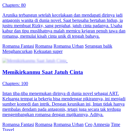
Chapters: 80
Arunika terbangun setelah kecelakaan dan mendapati dirinya jadi
antagonis wanita di dunia novel. Saat berusaha bertahan hidup, ia
justru membuat Rizky, sang penjahat, jatuh cinta padanya. Usaha
kabur dan tipu muslihatnya malah memicu kejaran penuh tawa dan
romansa, memulai kisah cinta unik di tengah bahaya.
Romansa Fantasi
Romansa
Romansa Urban
Serangan balik
Menghancurkan
Kekuatan super
Memikirkanmu Saat Jatuh Cinta
Chapters: 100
Intan tiba-tiba menemukan dirinya di dunia novel sebagai ART.
Keluarga tempat ia bekerja bisa mendengar pikirannya, ini menjadi
sumber komedi dan intrik. Dengan keunikan ini, Intan tidak hanya
membalas dendam pada antagonis, tetapi juga secara tak terduga
mengembangkan romansa dengan majikannya, Aditya.
Romansa Fantasi
Romansa
Romansa Urban
Ceo
Amnesia
Time
Travel