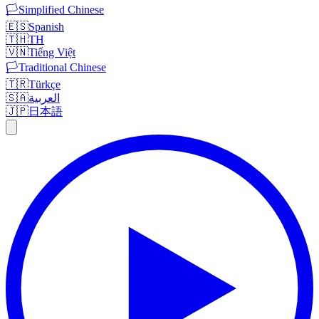
🏳️
Simplified Chinese
🇪🇸
Spanish
🇹🇭
TH
🇻🇳
Tiếng Việt
🏳️
Traditional Chinese
🇹🇷
Türkçe
🇸🇦
العربية
🇯🇵
日本語