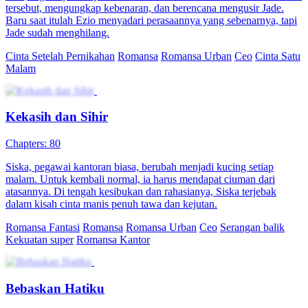
tersebut, mengungkap kebenaran, dan berencana mengusir Jade.
Baru saat itulah Ezio menyadari perasaannya yang sebenarnya, tapi
Jade sudah menghilang.
Cinta Setelah Pernikahan
Romansa
Romansa Urban
Ceo
Cinta Satu
Malam
Kekasih dan Sihir
Chapters: 80
Siska, pegawai kantoran biasa, berubah menjadi kucing setiap
malam. Untuk kembali normal, ia harus mendapat ciuman dari
atasannya. Di tengah kesibukan dan rahasianya, Siska terjebak
dalam kisah cinta manis penuh tawa dan kejutan.
Romansa Fantasi
Romansa
Romansa Urban
Ceo
Serangan balik
Kekuatan super
Romansa Kantor
Bebaskan Hatiku