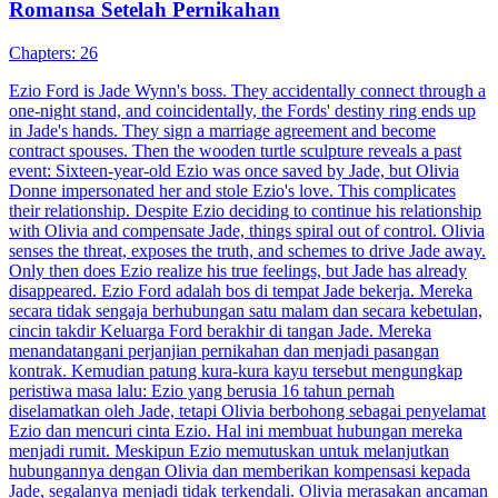
Romansa Setelah Pernikahan
Chapters: 26
Ezio Ford is Jade Wynn's boss. They accidentally connect through a
one-night stand, and coincidentally, the Fords' destiny ring ends up
in Jade's hands. They sign a marriage agreement and become
contract spouses. Then the wooden turtle sculpture reveals a past
event: Sixteen-year-old Ezio was once saved by Jade, but Olivia
Donne impersonated her and stole Ezio's love. This complicates
their relationship. Despite Ezio deciding to continue his relationship
with Olivia and compensate Jade, things spiral out of control. Olivia
senses the threat, exposes the truth, and schemes to drive Jade away.
Only then does Ezio realize his true feelings, but Jade has already
disappeared. Ezio Ford adalah bos di tempat Jade bekerja. Mereka
secara tidak sengaja berhubungan satu malam dan secara kebetulan,
cincin takdir Keluarga Ford berakhir di tangan Jade. Mereka
menandatangani perjanjian pernikahan dan menjadi pasangan
kontrak. Kemudian patung kura-kura kayu tersebut mengungkap
peristiwa masa lalu: Ezio yang berusia 16 tahun pernah
diselamatkan oleh Jade, tetapi Olivia berbohong sebagai penyelamat
Ezio dan mencuri cinta Ezio. Hal ini membuat hubungan mereka
menjadi rumit. Meskipun Ezio memutuskan untuk melanjutkan
hubungannya dengan Olivia dan memberikan kompensasi kepada
Jade, segalanya menjadi tidak terkendali. Olivia merasakan ancaman