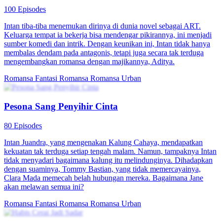
100 Episodes
Intan tiba-tiba menemukan dirinya di dunia novel sebagai ART.
Keluarga tempat ia bekerja bisa mendengar pikirannya, ini menjadi
sumber komedi dan intrik. Dengan keunikan ini, Intan tidak hanya
membalas dendam pada antagonis, tetapi juga secara tak terduga
mengembangkan romansa dengan majikannya, Aditya.
Romansa Fantasi
Romansa
Romansa Urban
Pesona Sang Penyihir Cinta
80 Episodes
Intan Juandra, yang mengenakan Kalung Cahaya, mendapatkan
kekuatan tak terduga setiap tengah malam. Namun, tampaknya Intan
tidak menyadari bagaimana kalung itu melindunginya. Dihadapkan
dengan suaminya, Tommy Bastian, yang tidak memercayainya,
Clara Mada memecah belah hubungan mereka. Bagaimana Jane
akan melawan semua ini?
Romansa Fantasi
Romansa
Romansa Urban