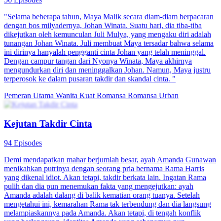
"Selama beberapa tahun, Maya Malik secara diam-diam berpacaran
dengan bos milyadernya, Johan Winata. Suatu hari, dia tiba-tiba
dikejutkan oleh kemunculan Juli Mulya, yang mengaku diri adalah
tunangan Johan Winata. Juli membuat Maya tersadar bahwa selama
ini dirinya hanyalah pengganti cinta Johan yang telah meninggal.
Dengan campur tangan dari Nyonya Winata, Maya akhirnya
mengundurkan diri dan meninggalkan Johan. Namun, Maya justru
terperosok ke dalam pusaran takdir dan skandal cinta. "
Pemeran Utama Wanita Kuat
Romansa
Romansa Urban
Kejutan Takdir Cinta
94 Episodes
Demi mendapatkan mahar berjumlah besar, ayah Amanda Gunawan
menikahkan putrinya dengan seorang pria bernama Rama Harris
yang dikenal idiot. Akan tetapi, takdir berkata lain. Ingatan Rama
pulih dan dia pun menemukan fakta yang mengejutkan: ayah
Amanda adalah dalang di balik kematian orang tuanya. Setelah
mengetahui ini, kemarahan Rama tak terbendung dan dia langsung
melampiaskannya pada Amanda. Akan tetapi, di tengah konflik