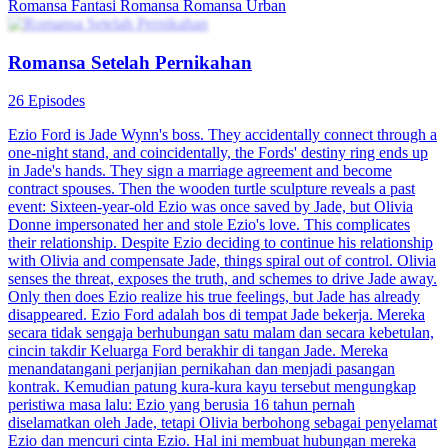
Romansa Fantasi
Romansa
Romansa Urban
Romansa Setelah Pernikahan
26 Episodes
Ezio Ford is Jade Wynn's boss. They accidentally connect through a
one-night stand, and coincidentally, the Fords' destiny ring ends up
in Jade's hands. They sign a marriage agreement and become
contract spouses. Then the wooden turtle sculpture reveals a past
event: Sixteen-year-old Ezio was once saved by Jade, but Olivia
Donne impersonated her and stole Ezio's love. This complicates
their relationship. Despite Ezio deciding to continue his relationship
with Olivia and compensate Jade, things spiral out of control. Olivia
senses the threat, exposes the truth, and schemes to drive Jade away.
Only then does Ezio realize his true feelings, but Jade has already
disappeared. Ezio Ford adalah bos di tempat Jade bekerja. Mereka
secara tidak sengaja berhubungan satu malam dan secara kebetulan,
cincin takdir Keluarga Ford berakhir di tangan Jade. Mereka
menandatangani perjanjian pernikahan dan menjadi pasangan
kontrak. Kemudian patung kura-kura kayu tersebut mengungkap
peristiwa masa lalu: Ezio yang berusia 16 tahun pernah
diselamatkan oleh Jade, tetapi Olivia berbohong sebagai penyelamat
Ezio dan mencuri cinta Ezio. Hal ini membuat hubungan mereka