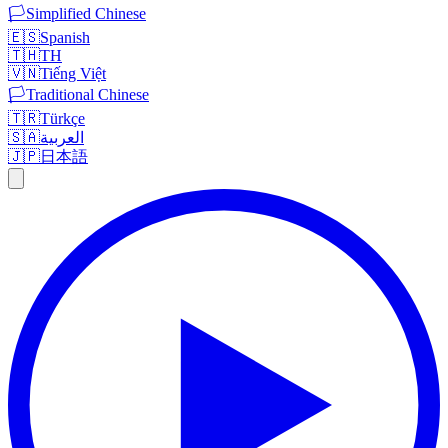
🏳️
Simplified Chinese
🇪🇸
Spanish
🇹🇭
TH
🇻🇳
Tiếng Việt
🏳️
Traditional Chinese
🇹🇷
Türkçe
🇸🇦
العربية
🇯🇵
日本語