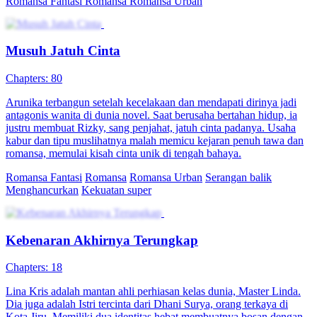
Romansa Fantasi
Romansa
Romansa Urban
Musuh Jatuh Cinta
Chapters: 80
Arunika terbangun setelah kecelakaan dan mendapati dirinya jadi
antagonis wanita di dunia novel. Saat berusaha bertahan hidup, ia
justru membuat Rizky, sang penjahat, jatuh cinta padanya. Usaha
kabur dan tipu muslihatnya malah memicu kejaran penuh tawa dan
romansa, memulai kisah cinta unik di tengah bahaya.
Romansa Fantasi
Romansa
Romansa Urban
Serangan balik
Menghancurkan
Kekuatan super
Kebenaran Akhirnya Terungkap
Chapters: 18
Lina Kris adalah mantan ahli perhiasan kelas dunia, Master Linda.
Dia juga adalah Istri tercinta dari Dhani Surya, orang terkaya di
Kota Jiru. Memiliki dua identitas hebat membuatnya bosan dengan