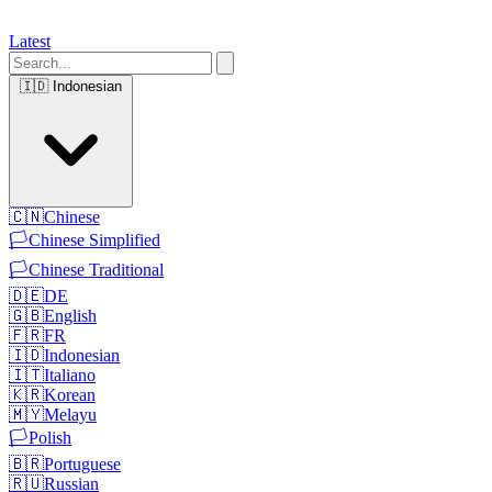
Latest
🇮🇩
Indonesian
🇨🇳
Chinese
🏳️
Chinese Simplified
🏳️
Chinese Traditional
🇩🇪
DE
🇬🇧
English
🇫🇷
FR
🇮🇩
Indonesian
🇮🇹
Italiano
🇰🇷
Korean
🇲🇾
Melayu
🏳️
Polish
🇧🇷
Portuguese
🇷🇺
Russian