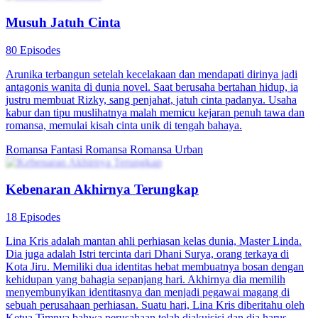
Musuh Jatuh Cinta
80 Episodes
Arunika terbangun setelah kecelakaan dan mendapati dirinya jadi
antagonis wanita di dunia novel. Saat berusaha bertahan hidup, ia
justru membuat Rizky, sang penjahat, jatuh cinta padanya. Usaha
kabur dan tipu muslihatnya malah memicu kejaran penuh tawa dan
romansa, memulai kisah cinta unik di tengah bahaya.
Romansa Fantasi
Romansa
Romansa Urban
Kebenaran Akhirnya Terungkap
18 Episodes
Lina Kris adalah mantan ahli perhiasan kelas dunia, Master Linda.
Dia juga adalah Istri tercinta dari Dhani Surya, orang terkaya di
Kota Jiru. Memiliki dua identitas hebat membuatnya bosan dengan
kehidupan yang bahagia sepanjang hari. Akhirnya dia memilih
menyembunyikan identitasnya dan menjadi pegawai magang di
sebuah perusahaan perhiasan. Suatu hari, Lina Kris diberitahu oleh
Ketua Timnya bahwa perusahaan telah diakuisisi dan dia harus