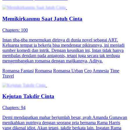
Memikirkanmu Saat Jatuh Cinta
Chapters: 100
Intan tiba-tiba menemukan dirinya di dunia novel sebagai ART.
Keluarga tempat ia bekerja bisa mendengar pikirannya, ini menjadi
sumber komedi dan intrik. Dengan keunikan ini, Intan tidak hanya
membalas dendam pada antagonis, tetapi juga secara tak terduga
mengembangkan romansa dengan majikannya, Aditya.
Romansa Fantasi
Romansa
Romansa Urban
Ceo
Amnesia
Time
Travel
Kejutan Takdir Cinta
Chapters: 94
Demi mendapatkan mahar berjumlah besar, ayah Amanda Gunawan
menikahkan putrinya dengan seorang pria bernama Rama Harris
yang dikenal idiot. Akan tetapi, takdir berkata lain. Ingatan Rama