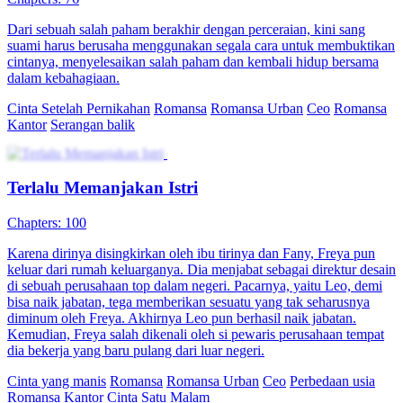
Dari sebuah salah paham berakhir dengan perceraian, kini sang
suami harus berusaha menggunakan segala cara untuk membuktikan
cintanya, menyelesaikan salah paham dan kembali hidup bersama
dalam kebahagiaan.
Cinta Setelah Pernikahan
Romansa
Romansa Urban
Ceo
Romansa
Kantor
Serangan balik
Terlalu Memanjakan Istri
Chapters: 100
Karena dirinya disingkirkan oleh ibu tirinya dan Fany, Freya pun
keluar dari rumah keluarganya. Dia menjabat sebagai direktur desain
di sebuah perusahaan top dalam negeri. Pacarnya, yaitu Leo, demi
bisa naik jabatan, tega memberikan sesuatu yang tak seharusnya
diminum oleh Freya. Akhirnya Leo pun berhasil naik jabatan.
Kemudian, Freya salah dikenali oleh si pewaris perusahaan tempat
dia bekerja yang baru pulang dari luar negeri.
Cinta yang manis
Romansa
Romansa Urban
Ceo
Perbedaan usia
Romansa Kantor
Cinta Satu Malam