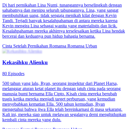
Di hari pernikahan Lina Numi, tunangannya berselingkuh dengan
sahabatnya dan menipu seluruh tabungannya. Lina, yang sangat
membutuhkan uang, tidak sengaja menikah kilat dengan Kevin
Tandi. Terjadi banyak kesalahpahaman di antara mereka karena
Kevin mengira Lina sebagai wanita yang materialistis dan licik.
Kesalahpahaman mereka akhirnya terselesaikan ketika Lina hendak
bercerai dan keduanya pun hidup bahagia bersama.
Cinta Setelah Pernikahan
Romansa
Romansa Urban
Kekasihku Alienku
80 Episodes
500 tahun yang lalu, Ryan, seorang inspektur dari Planet Harsa,
melanggar aturan ketat planet itu dengan jatuh cinta pada seorang
manusia bumi bernama Ella Cipto. Kisah cinta mereka berubah
tragis ketika mereka menjadi target perburuan, yang kemudian
menyebabkan kematian Ella. 500 tahun kemudian, Ryan
mengetahui bahwa jiwa Ella telah bereinkarnasi di masa sekarang.
Kali ini, mereka siap untuk melawan segalanya demi menghidupkan
kembali cinta mereka yang dulu.