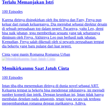
Terlalu Memanjakan Istri
100 Episodes
Karena dirinya disingkirkan oleh ibu tirinya dan Fany, Freya pun
keluar dari rumah keluarganya. Dia menjabat sebagai direktur desain
di sebuah perusahaan top dalam negeri. Pacarnya, yaitu Leo, demi
bisa naik jabatan, tega memberikan sesuatu yang tak seharusnya
diminum oleh Freya. Akhirnya Leo pun berhasil naik jabatan.
Kemudian, Freya salah dikenali oleh si pewaris perusahaan tempat
dia bekerja yang baru pulang dari luar negeri.
Cinta yang manis
Romansa
Romansa Urban
Memikirkanmu Saat Jatuh Cinta
100 Episodes
Intan tiba-tiba menemukan dirinya di dunia novel sebagai ART.
Keluarga tempat ia bekerja bisa mendengar pikirannya, ini menjadi
sumber komedi dan intrik. Dengan keunikan ini, Intan tidak hanya
membalas dendam pada antagonis, tetapi juga secara tak terduga
mengembangkan romansa dengan majikannya, Aditya.