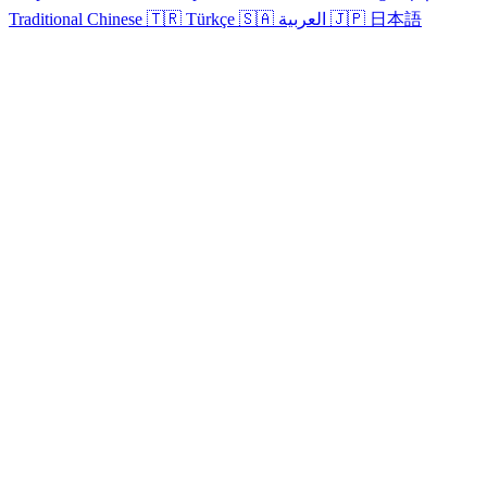
Traditional Chinese
🇹🇷
Türkçe
🇸🇦
العربية
🇯🇵
日本語