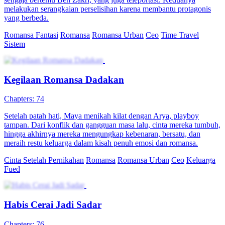
melakukan serangkaian perselisihan karena membantu protagonis
yang berbeda.
Romansa Fantasi
Romansa
Romansa Urban
Ceo
Time Travel
Sistem
Kegilaan Romansa Dadakan
Chapters: 74
Setelah patah hati, Maya menikah kilat dengan Arya, playboy
tampan. Dari konflik dan gangguan masa lalu, cinta mereka tumbuh,
hingga akhirnya mereka mengungkap kebenaran, bersatu, dan
meraih restu keluarga dalam kisah penuh emosi dan romansa.
Cinta Setelah Pernikahan
Romansa
Romansa Urban
Ceo
Keluarga
Fued
Habis Cerai Jadi Sadar
Chapters: 76