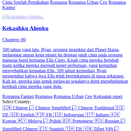
Cinta Setelah Pernikahan
Romansa
Romansa Urban
Ceo
Romansa
Kantor
Kekasihku Alienku
Chapters: 80
500 tahun yang lalu, Ryan, seorang inspektur dari Planet Harsa,
melanggar aturan ketat planet itu dengan jatuh cinta pada seorang
manusia bumi bernama Ella Cipto. Kisah cinta mereka berubah
tragis ketika mereka menjadi target perburuan, yang kemudian
menyebabkan kematian Ella. 500 tahun kemudian, Ryan
mengetahui bahwa jiwa Ella telah bereinkarnasi di masa sekarang.
Kali ini, mereka siap untuk melawan segalanya demi menghidupkan
kembali cinta mereka yang dulu.
Romansa Fantasi
Romansa
Romansa Urban
Ceo
Kekuatan super
Select Country:
🇨🇳
Chinese
🏳️
Chinese Simplified
🏳️
Chinese Traditional
🇩🇪
DE
🇬🇧
English
🇫🇷
FR
🇮🇩
Indonesian
🇮🇹
Italiano
🇰🇷
Korean
🇲🇾
Melayu
🏳️
Polish
🇧🇷
Portuguese
🇷🇺
Russian
🏳️
Simplified Chinese
🇪🇸
Spanish
🇹🇭
TH
🇻🇳
Tiếng Việt
🏳️