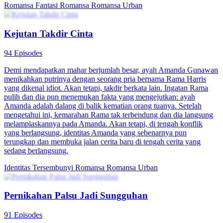
Romansa Fantasi
Romansa
Romansa Urban
Kejutan Takdir Cinta
94 Episodes
Demi mendapatkan mahar berjumlah besar, ayah Amanda Gunawan
menikahkan putrinya dengan seorang pria bernama Rama Harris
yang dikenal idiot. Akan tetapi, takdir berkata lain. Ingatan Rama
pulih dan dia pun menemukan fakta yang mengejutkan: ayah
Amanda adalah dalang di balik kematian orang tuanya. Setelah
mengetahui ini, kemarahan Rama tak terbendung dan dia langsung
melampiaskannya pada Amanda. Akan tetapi, di tengah konflik
yang berlangsung, identitas Amanda yang sebenarnya pun
terungkap dan membuka jalan cerita baru di tengah cerita yang
sedang berlangsung.
Identitas Tersembunyi
Romansa
Romansa Urban
Pernikahan Palsu Jadi Sungguhan
91 Episodes