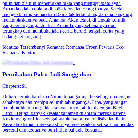
pulih dan dia pun menemukan fakta yang mengejutkan: ayah
Amanda adalah dalang di balik kematian orang tuanya. Setelah
mengetahui ini, kemarahan Rama tak terbendung dan dia langsung
melampiaskannya pada Amanda. Akan tetapi, di tengah konflik
yang berlangsung, identitas Amanda yang sebenarnya pun
terungkap dan membuka jalan cerita baru di tengah cerita yang
sedang berlangsung.
Identitas Tersembunyi
Romansa
Romansa Urban
Pewaris
Ceo
Romansa Kantor
Pernikahan Palsu Jadi Sungguhan
Chapters: 91
Di hari pernikahan Lina Numi, tunangannya berselingkuh dengan
sahabatnya dan menipu seluruh tabungannya. Lina, yang sangat
membutuhkan uang, tidak sengaja menikah kilat dengan Kevin
Tandi. Terjadi banyak kesalahpahaman di antara mereka karena
Kevin mengira Lina sebagai wanita yang materialistis dan licik.
Kesalahpahaman mereka akhirnya terselesaikan ketika Lina hendak
bercerai dan keduanya pun hidup bahagia bersama.