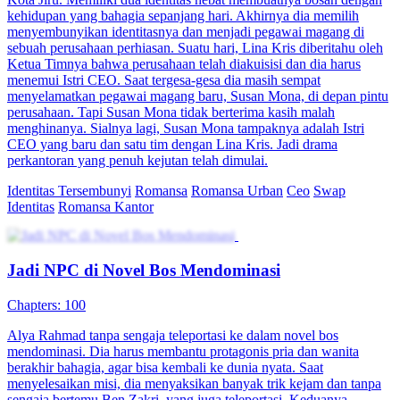
kehidupan yang bahagia sepanjang hari. Akhirnya dia memilih
menyembunyikan identitasnya dan menjadi pegawai magang di
sebuah perusahaan perhiasan. Suatu hari, Lina Kris diberitahu oleh
Ketua Timnya bahwa perusahaan telah diakuisisi dan dia harus
menemui Istri CEO. Saat tergesa-gesa dia masih sempat
menyelamatkan pegawai magang baru, Susan Mona, di depan pintu
perusahaan. Tapi Susan Mona tidak berterima kasih malah
menghinanya. Sialnya lagi, Susan Mona tampaknya adalah Istri
CEO yang baru dan satu tim dengan Lina Kris. Jadi drama
perkantoran yang penuh kejutan telah dimulai.
Identitas Tersembunyi
Romansa
Romansa Urban
Ceo
Swap
Identitas
Romansa Kantor
Jadi NPC di Novel Bos Mendominasi
Chapters: 100
Alya Rahmad tanpa sengaja teleportasi ke dalam novel bos
mendominasi. Dia harus membantu protagonis pria dan wanita
berakhir bahagia, agar bisa kembali ke dunia nyata. Saat
menyelesaikan misi, dia menyaksikan banyak trik kejam dan tanpa
sengaja bertemu Ben Zakri, yang juga teleportasi. Keduanya