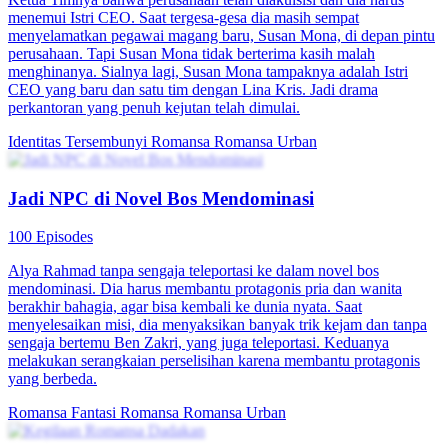
menemui Istri CEO. Saat tergesa-gesa dia masih sempat
menyelamatkan pegawai magang baru, Susan Mona, di depan pintu
perusahaan. Tapi Susan Mona tidak berterima kasih malah
menghinanya. Sialnya lagi, Susan Mona tampaknya adalah Istri
CEO yang baru dan satu tim dengan Lina Kris. Jadi drama
perkantoran yang penuh kejutan telah dimulai.
Identitas Tersembunyi
Romansa
Romansa Urban
Jadi NPC di Novel Bos Mendominasi
100 Episodes
Alya Rahmad tanpa sengaja teleportasi ke dalam novel bos
mendominasi. Dia harus membantu protagonis pria dan wanita
berakhir bahagia, agar bisa kembali ke dunia nyata. Saat
menyelesaikan misi, dia menyaksikan banyak trik kejam dan tanpa
sengaja bertemu Ben Zakri, yang juga teleportasi. Keduanya
melakukan serangkaian perselisihan karena membantu protagonis
yang berbeda.
Romansa Fantasi
Romansa
Romansa Urban