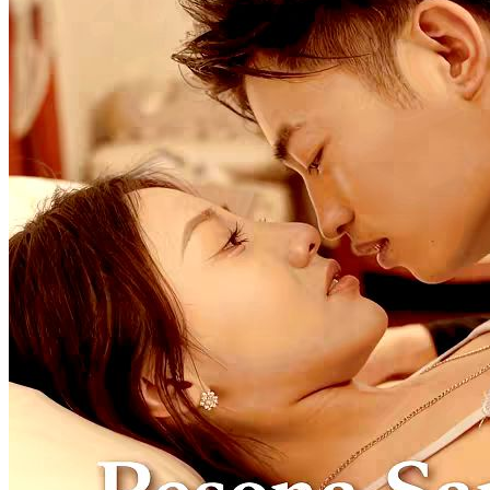
Kekasihku Alienku
80 Episodes
500 tahun yang lalu, Ryan, seorang inspektur dari Planet Harsa,
melanggar aturan ketat planet itu dengan jatuh cinta pada seorang
manusia bumi bernama Ella Cipto. Kisah cinta mereka berubah
tragis ketika mereka menjadi target perburuan, yang kemudian
menyebabkan kematian Ella. 500 tahun kemudian, Ryan
mengetahui bahwa jiwa Ella telah bereinkarnasi di masa sekarang.
Kali ini, mereka siap untuk melawan segalanya demi menghidupkan
kembali cinta mereka yang dulu.
Romansa Fantasi
Romansa
Romansa Urban