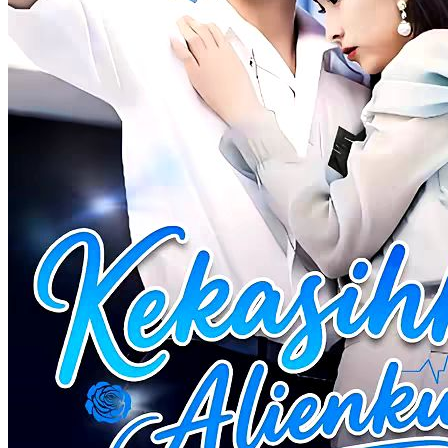
tak sengaja menabrak seorang CEO bernama Soni Saputra.Soni
terus dikejar neneknya untuk segera menikah. Apalagi neneknya
sampai menjodohkannya dengan seorang wanita yang kemudian
dijadikan sekretaris pribadi. Untuk menghentikan paksaan
neneknya, Soni mengangkat Sandy menjadi sekretaris pribadinya.
Berbagai kejadian lucu dan tak terduga terjadi di antara mereka
berdua. Perasaan keduanya pun semakin dekat. Soni mulai bingung
dengan perasaannya sendiri dan sulit menerima kenyataan bahwa
dia menyukai seorang pria. Terlebih lagi, dia masih mencari seorang
gadis yatim piatu yang memiliki "Ikan Emas Kecil" yang telah lama
dia.Namun, dia tidak tahu, "Ikan Emas Kecil" yang dia cari -cari
ternyata sudah ada di sisinya...
Identitas Tersembunyi
Romansa
Romansa Urban