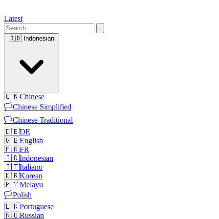
Latest
🇮🇩
Indonesian
🇨🇳
Chinese
🏳️
Chinese Simplified
🏳️
Chinese Traditional
🇩🇪
DE
🇬🇧
English
🇫🇷
FR
🇮🇩
Indonesian
🇮🇹
Italiano
🇰🇷
Korean
🇲🇾
Melayu
🏳️
Polish
🇧🇷
Portuguese
🇷🇺
Russian