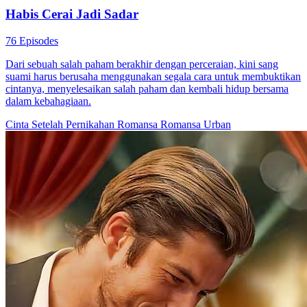
Kejutan Takdir Cinta
94 Episodes
Demi mendapatkan mahar berjumlah besar, ayah Amanda Gunawan
menikahkan putrinya dengan seorang pria bernama Rama Harris
yang dikenal idiot. Akan tetapi, takdir berkata lain. Ingatan Rama
pulih dan dia pun menemukan fakta yang mengejutkan: ayah
Amanda adalah dalang di balik kematian orang tuanya. Setelah
mengetahui ini, kemarahan Rama tak terbendung dan dia langsung
melampiaskannya pada Amanda. Akan tetapi, di tengah konflik
yang berlangsung, identitas Amanda yang sebenarnya pun
terungkap dan membuka jalan cerita baru di tengah cerita yang