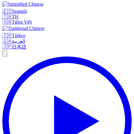
🏳️
Simplified Chinese
🇪🇸
Spanish
🇹🇭
TH
🇻🇳
Tiếng Việt
🏳️
Traditional Chinese
🇹🇷
Türkçe
🇸🇦
العربية
🇯🇵
日本語