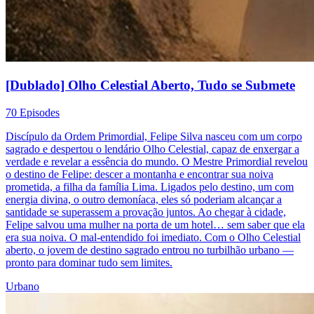
[Dublado] Olho Celestial Aberto, Tudo se Submete
70 Episodes
Discípulo da Ordem Primordial, Felipe Silva nasceu com um corpo
sagrado e despertou o lendário Olho Celestial, capaz de enxergar a
verdade e revelar a essência do mundo. O Mestre Primordial revelou
o destino de Felipe: descer a montanha e encontrar sua noiva
prometida, a filha da família Lima. Ligados pelo destino, um com
energia divina, o outro demoníaca, eles só poderiam alcançar a
santidade se superassem a provação juntos. Ao chegar à cidade,
Felipe salvou uma mulher na porta de um hotel… sem saber que ela
era sua noiva. O mal-entendido foi imediato. Com o Olho Celestial
aberto, o jovem de destino sagrado entrou no turbilhão urbano —
pronto para dominar tudo sem limites.
Urbano