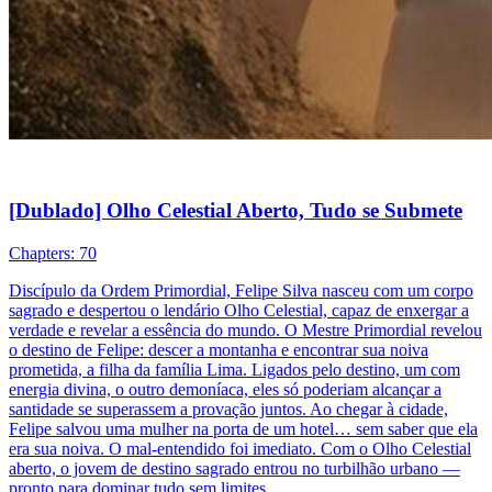
[Dublado] Olho Celestial Aberto, Tudo se Submete
Chapters: 70
Discípulo da Ordem Primordial, Felipe Silva nasceu com um corpo
sagrado e despertou o lendário Olho Celestial, capaz de enxergar a
verdade e revelar a essência do mundo. O Mestre Primordial revelou
o destino de Felipe: descer a montanha e encontrar sua noiva
prometida, a filha da família Lima. Ligados pelo destino, um com
energia divina, o outro demoníaca, eles só poderiam alcançar a
santidade se superassem a provação juntos. Ao chegar à cidade,
Felipe salvou uma mulher na porta de um hotel… sem saber que ela
era sua noiva. O mal-entendido foi imediato. Com o Olho Celestial
aberto, o jovem de destino sagrado entrou no turbilhão urbano —
pronto para dominar tudo sem limites.