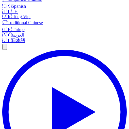
🇪🇸
Spanish
🇹🇭
TH
🇻🇳
Tiếng Việt
🏳️
Traditional Chinese
🇹🇷
Türkçe
🇸🇦
العربية
🇯🇵
日本語