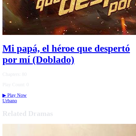
Mi papá, el héroe que despertó
por mí (Doblado)
Chapters: 80
Play Count: 0
▶
Play Now
Urbano
Related Dramas