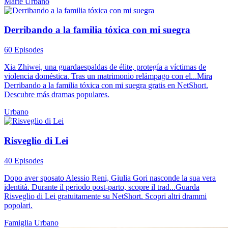
Marte
Urbano
Derribando a la familia tóxica con mi suegra
60 Episodes
Xia Zhiwei, una guardaespaldas de élite, protegía a víctimas de
violencia doméstica. Tras un matrimonio relámpago con el...Mira
Derribando a la familia tóxica con mi suegra gratis en NetShort.
Descubre más dramas populares.
Urbano
Risveglio di Lei
40 Episodes
Dopo aver sposato Alessio Reni, Giulia Gori nasconde la sua vera
identità. Durante il periodo post-parto, scopre il trad...Guarda
Risveglio di Lei gratuitamente su NetShort. Scopri altri drammi
popolari.
Famiglia
Urbano