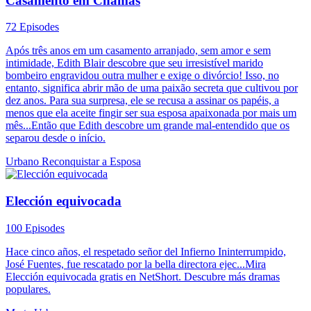
Casamento em Chamas
72 Episodes
Após três anos em um casamento arranjado, sem amor e sem
intimidade, Edith Blair descobre que seu irresistível marido
bombeiro engravidou outra mulher e exige o divórcio! Isso, no
entanto, significa abrir mão de uma paixão secreta que cultivou por
dez anos. Para sua surpresa, ele se recusa a assinar os papéis, a
menos que ela aceite fingir ser sua esposa apaixonada por mais um
mês...Então que Edith descobre um grande mal-entendido que os
separou desde o início.
Urbano
Reconquistar a Esposa
Elección equivocada
100 Episodes
Hace cinco años, el respetado señor del Infierno Ininterrumpido,
José Fuentes, fue rescatado por la bella directora ejec...Mira
Elección equivocada gratis en NetShort. Descubre más dramas
populares.