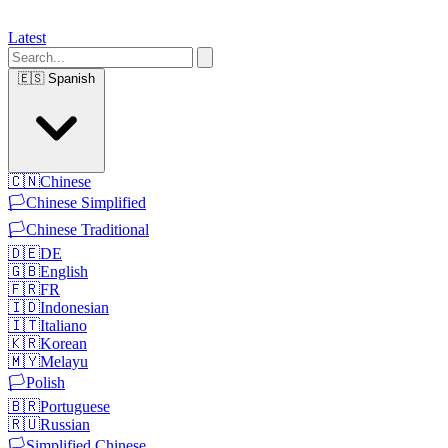
Latest
🇪🇸
Spanish
🇨🇳
Chinese
🏳️
Chinese Simplified
🏳️
Chinese Traditional
🇩🇪
DE
🇬🇧
English
🇫🇷
FR
🇮🇩
Indonesian
🇮🇹
Italiano
🇰🇷
Korean
🇲🇾
Melayu
🏳️
Polish
🇧🇷
Portuguese
🇷🇺
Russian
🏳️
Simplified Chinese