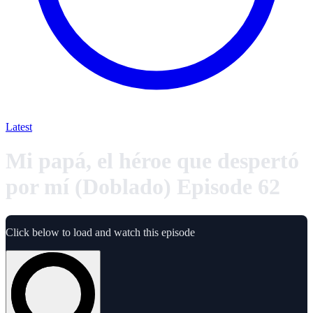
Latest
Mi papá, el héroe que despertó
por mí (Doblado) Episode 62
Click below to load and watch this episode