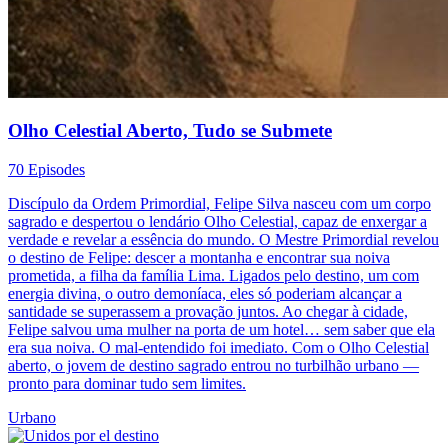
Olho Celestial Aberto, Tudo se Submete
70 Episodes
Discípulo da Ordem Primordial, Felipe Silva nasceu com um corpo
sagrado e despertou o lendário Olho Celestial, capaz de enxergar a
verdade e revelar a essência do mundo. O Mestre Primordial revelou
o destino de Felipe: descer a montanha e encontrar sua noiva
prometida, a filha da família Lima. Ligados pelo destino, um com
energia divina, o outro demoníaca, eles só poderiam alcançar a
santidade se superassem a provação juntos. Ao chegar à cidade,
Felipe salvou uma mulher na porta de um hotel… sem saber que ela
era sua noiva. O mal-entendido foi imediato. Com o Olho Celestial
aberto, o jovem de destino sagrado entrou no turbilhão urbano —
pronto para dominar tudo sem limites.
Urbano