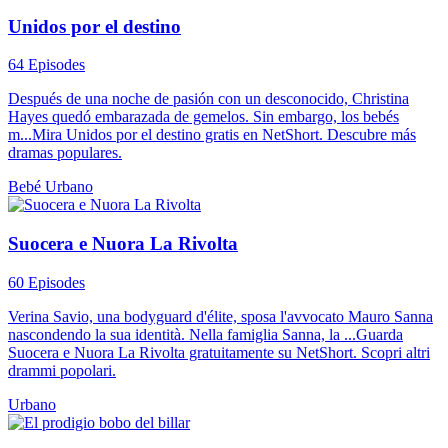
Unidos por el destino
64 Episodes
Después de una noche de pasión con un desconocido, Christina
Hayes quedó embarazada de gemelos. Sin embargo, los bebés
m...Mira Unidos por el destino gratis en NetShort. Descubre más
dramas populares.
Bebé
Urbano
Suocera e Nuora La Rivolta
60 Episodes
Verina Savio, una bodyguard d'élite, sposa l'avvocato Mauro Sanna
nascondendo la sua identità. Nella famiglia Sanna, la ...Guarda
Suocera e Nuora La Rivolta gratuitamente su NetShort. Scopri altri
drammi popolari.
Urbano