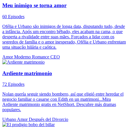
Meu inimigo se torna amor
60 Episodes
Ofélia e Urbano são inimigos de longa data, disputando tudo, desde
a infância. Após um encontro bêbado, eles acabam na cama, o que
desperta a rivalidade entre suas mães. Forçados a lidar com os
segredos de família e o amor inesperado, Ofélia e Urbano enfrentam
uma situação hilária e caótica.
Amor Moderno
Romance
CEO
Ardiente matrimonio
72 Episodes
Nolan quería seguir siendo bombero, así que eligió entre heredar el
negocio familiar o casarse con Edith en un matrimoni...Mira
Ardiente matrimonio gratis en NetShort. Descubre más dramas
populares.
Urbano
Amor Después del Divorcio