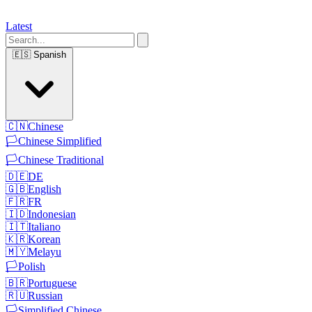
Latest
🇪🇸
Spanish
🇨🇳
Chinese
🏳️
Chinese Simplified
🏳️
Chinese Traditional
🇩🇪
DE
🇬🇧
English
🇫🇷
FR
🇮🇩
Indonesian
🇮🇹
Italiano
🇰🇷
Korean
🇲🇾
Melayu
🏳️
Polish
🇧🇷
Portuguese
🇷🇺
Russian
🏳️
Simplified Chinese