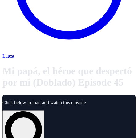
Latest
Mi papá, el héroe que despertó
por mí (Doblado) Episode 45
Click below to load and watch this episode