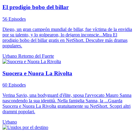
El prodigio bobo del billar
56 Episodes
Diego, un gran campeón mundial de billar, fue víctima de la envidia
por su talento, y lo golpearon, lo dejaron inconscie...Mira El
prodigio bobo del billar gratis en NetShort. Descubre más dramas
populares.
Urbano
Retorno del Fuerte
Suocera e Nuora La Rivolta
60 Episodes
Verina Savio, una bodyguard d'élite, sposa l'avvocato Mauro Sanna
nascondendo la sua identità. Nella famiglia Sanna, la ...Guarda
Suocera e Nuora La Rivolta gratuitamente su NetShort. Scopri altri
drammi popolari.
Urbano