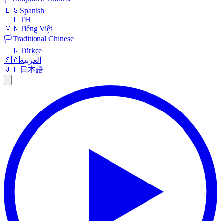
🇪🇸
Spanish
🇹🇭
TH
🇻🇳
Tiếng Việt
🏳️
Traditional Chinese
🇹🇷
Türkçe
🇸🇦
العربية
🇯🇵
日本語