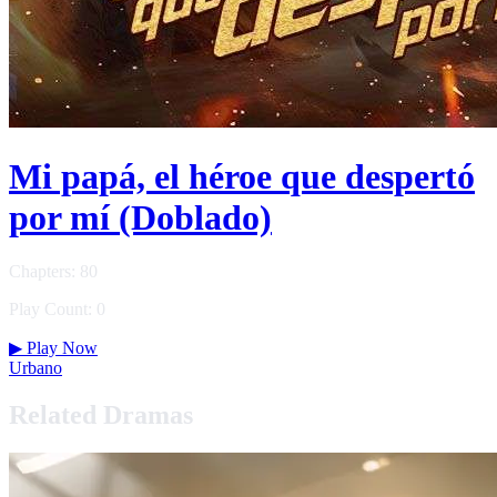
Mi papá, el héroe que despertó
por mí (Doblado)
Chapters: 80
Play Count: 0
▶
Play Now
Urbano
Related Dramas