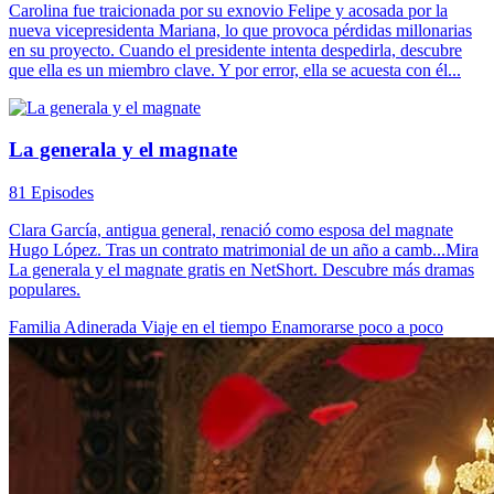
Carolina fue traicionada por su exnovio Felipe y acosada por la
nueva vicepresidenta Mariana, lo que provoca pérdidas millonarias
en su proyecto. Cuando el presidente intenta despedirla, descubre
que ella es un miembro clave. Y por error, ella se acuesta con él...
La generala y el magnate
81 Episodes
Clara García, antigua general, renació como esposa del magnate
Hugo López. Tras un contrato matrimonial de un año a camb...Mira
La generala y el magnate gratis en NetShort. Descubre más dramas
populares.
Familia Adinerada
Viaje en el tiempo
Enamorarse poco a poco