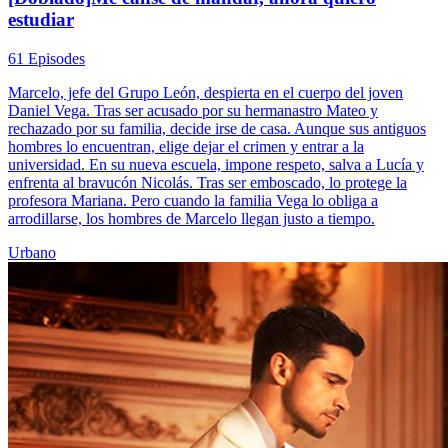
estudiar
61 Episodes
Marcelo, jefe del Grupo León, despierta en el cuerpo del joven
Daniel Vega. Tras ser acusado por su hermanastro Mateo y
rechazado por su familia, decide irse de casa. Aunque sus antiguos
hombres lo encuentran, elige dejar el crimen y entrar a la
universidad. En su nueva escuela, impone respeto, salva a Lucía y
enfrenta al bravucón Nicolás. Tras ser emboscado, lo protege la
profesora Mariana. Pero cuando la familia Vega lo obliga a
arrodillarse, los hombres de Marcelo llegan justo a tiempo.
Urbano