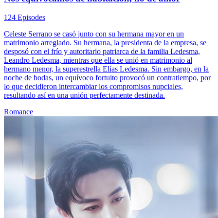
124 Episodes
Celeste Serrano se casó junto con su hermana mayor en un
matrimonio arreglado. Su hermana, la presidenta de la empresa, se
desposó con el frío y autoritario patriarca de la familia Ledesma,
Leandro Ledesma, mientras que ella se unió en matrimonio al
hermano menor, la superestrella Elías Ledesma. Sin embargo, en la
noche de bodas, un equívoco fortuito provocó un contratiempo, por
lo que decidieron intercambiar los compromisos nupciales,
resultando así en una unión perfectamente destinada.
Romance