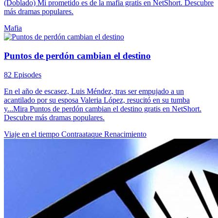
(Doblado) Mi prometido es de la mafia gratis en NetShort. Descubre
más dramas populares.
Mafia
Puntos de perdón cambian el destino
82 Episodes
En el año de escasez, Luis Méndez, tras ser empujado a un
acantilado por su esposa Valeria López, resucitó en su tumba
y...Mira Puntos de perdón cambian el destino gratis en NetShort.
Descubre más dramas populares.
Viaje en el tiempo
Contraataque
Renacimiento