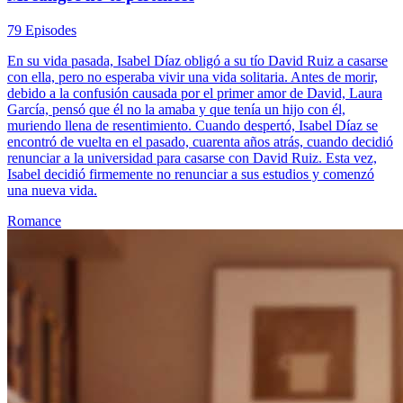
79 Episodes
En su vida pasada, Isabel Díaz obligó a su tío David Ruiz a casarse
con ella, pero no esperaba vivir una vida solitaria. Antes de morir,
debido a la confusión causada por el primer amor de David, Laura
García, pensó que él no la amaba y que tenía un hijo con él,
muriendo llena de resentimiento. Cuando despertó, Isabel Díaz se
encontró de vuelta en el pasado, cuarenta años atrás, cuando decidió
renunciar a la universidad para casarse con David Ruiz. Esta vez,
Isabel decidió firmemente no renunciar a sus estudios y comenzó
una nueva vida.
Romance