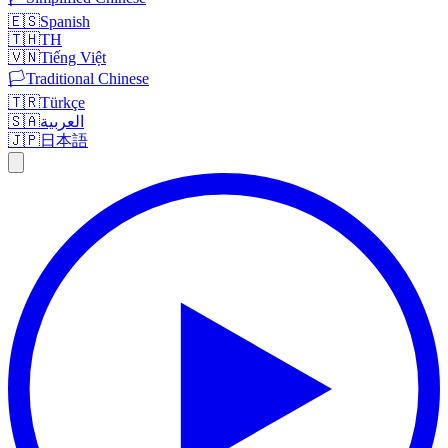
🇪🇸
Spanish
🇹🇭
TH
🇻🇳
Tiếng Việt
🏳️
Traditional Chinese
🇹🇷
Türkçe
🇸🇦
العربية
🇯🇵
日本語