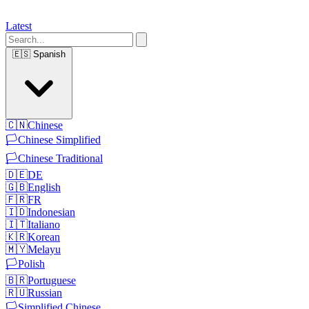
Latest
🇪🇸
Spanish
🇨🇳
Chinese
🏳️
Chinese Simplified
🏳️
Chinese Traditional
🇩🇪
DE
🇬🇧
English
🇫🇷
FR
🇮🇩
Indonesian
🇮🇹
Italiano
🇰🇷
Korean
🇲🇾
Melayu
🏳️
Polish
🇧🇷
Portuguese
🇷🇺
Russian
🏳️
Simplified Chinese