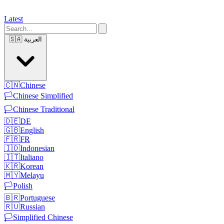
Latest
🇸🇦
العربية
🇨🇳
Chinese
🏳️
Chinese Simplified
🏳️
Chinese Traditional
🇩🇪
DE
🇬🇧
English
🇫🇷
FR
🇮🇩
Indonesian
🇮🇹
Italiano
🇰🇷
Korean
🇲🇾
Melayu
🏳️
Polish
🇧🇷
Portuguese
🇷🇺
Russian
🏳️
Simplified Chinese