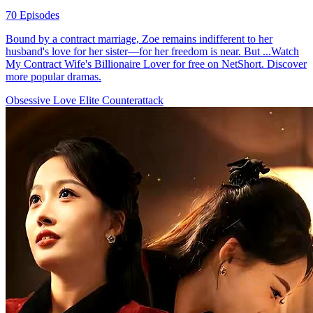
70 Episodes
Bound by a contract marriage, Zoe remains indifferent to her
husband's love for her sister—for her freedom is near. But ...Watch
My Contract Wife's Billionaire Lover for free on NetShort. Discover
more popular dramas.
Obsessive Love
Elite
Counterattack