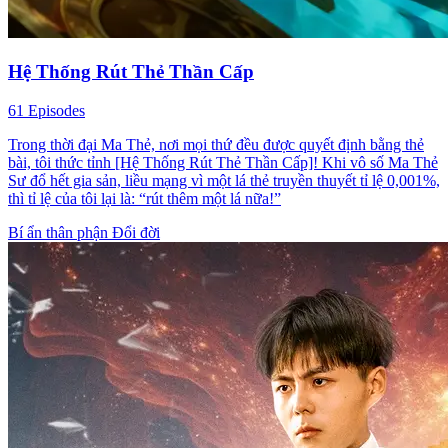
Hệ Thống Rút Thẻ Thần Cấp
61 Episodes
Trong thời đại Ma Thẻ, nơi mọi thứ đều được quyết định bằng thẻ
bài, tôi thức tỉnh [Hệ Thống Rút Thẻ Thần Cấp]! Khi vô số Ma Thẻ
Sư đổ hết gia sản, liều mạng vì một lá thẻ truyền thuyết tỉ lệ 0,001%,
thì tỉ lệ của tôi lại là: “rút thêm một lá nữa!”
Bí ẩn thân phận
Đổi đời