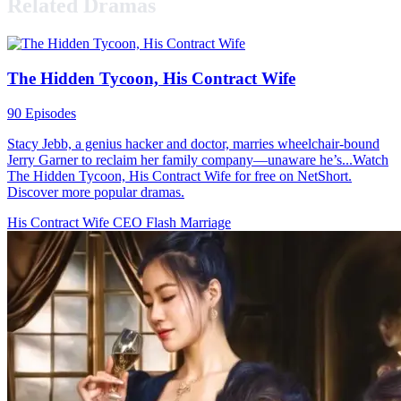
Related Dramas
The Hidden Tycoon, His Contract Wife
90 Episodes
Stacy Jebb, a genius hacker and doctor, marries wheelchair-bound
Jerry Garner to reclaim her family company—unaware he’s...Watch
The Hidden Tycoon, His Contract Wife for free on NetShort.
Discover more popular dramas.
His Contract Wife
CEO
Flash Marriage