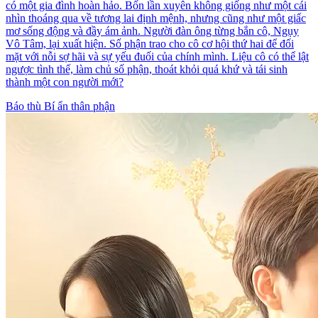
có một gia đình hoàn hảo. Bốn lần xuyên không giống như một cái
nhìn thoáng qua về tương lai định mệnh, nhưng cũng như một giấc
mơ sống động và đầy ám ảnh. Người đàn ông từng bắn cô, Ngụy
Vô Tâm, lại xuất hiện. Số phận trao cho cô cơ hội thứ hai để đối
mặt với nỗi sợ hãi và sự yếu đuối của chính mình. Liệu cô có thể lật
ngược tình thế, làm chủ số phận, thoát khỏi quá khứ và tái sinh
thành một con người mới?
Báo thù
Bí ẩn thân phận