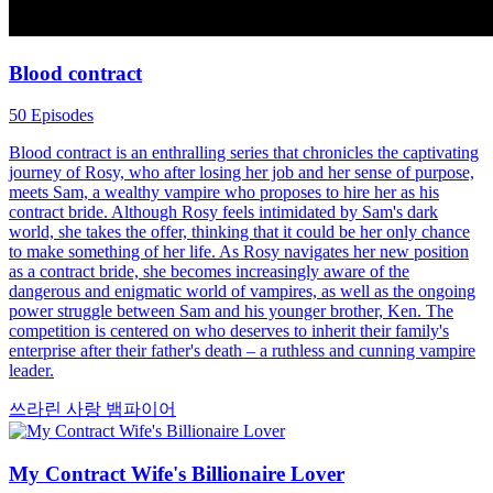
Blood contract
50 Episodes
Blood contract is an enthralling series that chronicles the captivating
journey of Rosy, who after losing her job and her sense of purpose,
meets Sam, a wealthy vampire who proposes to hire her as his
contract bride. Although Rosy feels intimidated by Sam's dark
world, she takes the offer, thinking that it could be her only chance
to make something of her life. As Rosy navigates her new position
as a contract bride, she becomes increasingly aware of the
dangerous and enigmatic world of vampires, as well as the ongoing
power struggle between Sam and his younger brother, Ken. The
competition is centered on who deserves to inherit their family's
enterprise after their father's death – a ruthless and cunning vampire
leader.
쓰라린 사랑
뱀파이어
My Contract Wife's Billionaire Lover