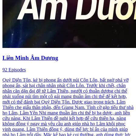
Liên Minh Âm Dương
92 Episodes
Quỷ Diện Tôn, kẻ bị phong ấn dưới núi Côn Lôn, bất ngờ phá vỡ
phong ấn, sát hại chân nhân phái Côn Lôn. Trước khi chết, chân
nhân căn dặn đại đệ tử Lâm Thiên, người có thuần dương chi thể
phải xuống núi tìm một cô gái mang thuần âm chi thể để kết hợp,
mới có thể đánh bại Quỷ Diện Tôn. Được giao trọng trách, Lâm
Thiên che giấu thân phận, đến Giang Nam. Tình cờ gặp tiểu thư nhà
họ Lâm, Lâm Yên Nhi mang thuần âm chi thể bị hạ dược, anh liền
cứu nàng. Khi Lâm Thiên đề nghị kết hợp để cứu thiên hạ, nàng
không đồng ý ngay mà yêu cầu anh giúp nhà họ Lâm khôi phục
vinh quang. Lâm Thiên đồng ý, dùng thế lực bí ẩn của mình giúp
nhà họ Lâm trỗi dậy. Mặc kệ bao kẻ coi thường, anh dùng thực lực