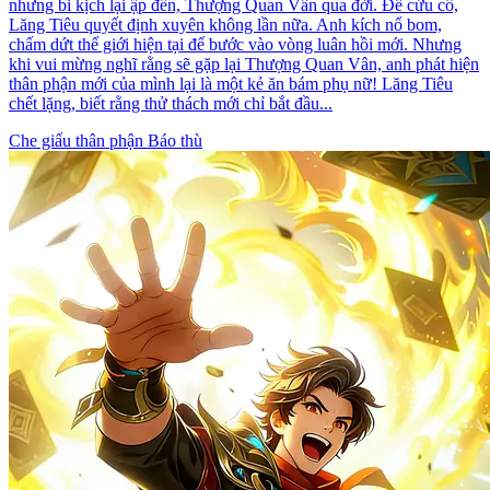
nhưng bi kịch lại ập đến, Thượng Quan Vân qua đời. Để cứu cô,
Lăng Tiêu quyết định xuyên không lần nữa. Anh kích nổ bom,
chấm dứt thế giới hiện tại để bước vào vòng luân hồi mới. Nhưng
khi vui mừng nghĩ rằng sẽ gặp lại Thượng Quan Vân, anh phát hiện
thân phận mới của mình lại là một kẻ ăn bám phụ nữ! Lăng Tiêu
chết lặng, biết rằng thử thách mới chỉ bắt đầu...
Che giấu thân phận
Báo thù