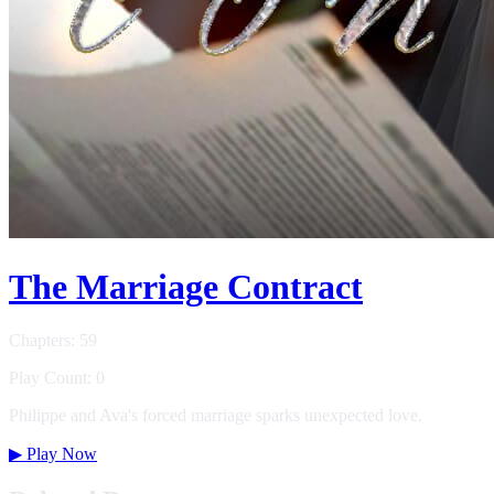
The Marriage Contract
Chapters: 59
Play Count: 0
Philippe and Ava's forced marriage sparks unexpected love.
▶
Play Now