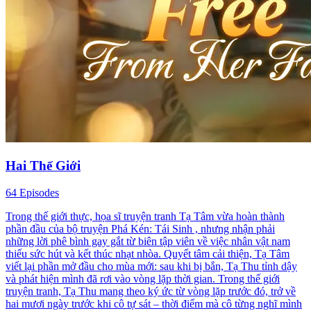
Hai Thế Giới
64 Episodes
Trong thế giới thực, họa sĩ truyện tranh Tạ Tâm vừa hoàn thành
phần đầu của bộ truyện Phá Kén: Tái Sinh , nhưng nhận phải
những lời phê bình gay gắt từ biên tập viên về việc nhân vật nam
thiếu sức hút và kết thúc nhạt nhòa. Quyết tâm cải thiện, Tạ Tâm
viết lại phần mở đầu cho mùa mới: sau khi bị bắn, Tạ Thu tỉnh dậy
và phát hiện mình đã rơi vào vòng lặp thời gian. Trong thế giới
truyện tranh, Tạ Thu mang theo ký ức từ vòng lặp trước đó, trở về
hai mươi ngày trước khi cô tự sát – thời điểm mà cô từng nghĩ mình