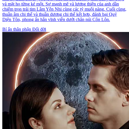
vả mặt họ từng kẻ một. Sự mạnh mẽ và lương thiện của anh dần
chiếm trọn trái tim Lâm Yên Nhi cùng các tỷ muội nàng. Cuối cùng,
thuần âm chi thể và thuần dương chi thể kết hợp, đánh bại Quỷ
Diện Tôn, phong ấn hắn vĩnh viễn dưới chân núi Côn Lôn.
Bí ẩn thân phận
Đổi đời