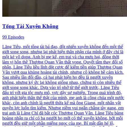
Tổng Tài Xuyên Không
99 Episodes
Lăng Tiêu, một tổng tài bá đạo, đột nhiên xuyên không đến một thế
giới song song, nhưng lại phát hiện thân phận của mình ở đây chỉ là
một kẻ vô dụng. Anh bị mẹ kế, em trai và cha mưu hại, đồng thời
làm vị hôn thê Thượng Quan Vân thất vọng. Quyết tâm thay đổi số
phận, Lăng Tiêu liều lĩnh đặt cược để kiếm tiền giúp Thượng Quan
Vân vượt qua khủng hoảng tài chính, nhưng cô không hề cảm kích.
Sau nhiều lần đối đầu, cả hai phát hiện họ đều là người xuyên
không, nhưng ký ức lại không giống nhau, chứng tỏ còn nhiều thế
giới song song khác. Dựa vào trí nhớ từ thế giới trước, Lăng Tiêu
đấu trí với gia tộc mưu mô, vực dậy sự nghiệp. Trong quá trình đó,
anh phát hiện thân thế thật của mình, mẹ anh là công chúa một nước
khác, còn anh chính là người thừa kế mà ông Giang, một nhân vật
quyền lực luôn tìm kiếm. Nhưng niềm vui ngắn chẳng tày gang, em
trai anh là Lăng Chí đã bắt cóc Thượng Quan Vân. Lăng Tiêu bàng
hoàng nhận ra chỉ có ba người họ mới có thể xuyên không, bởi mỗi
người đều giữ một phần miếng ngọc của mẹ. Bí mật dần hé lộ,