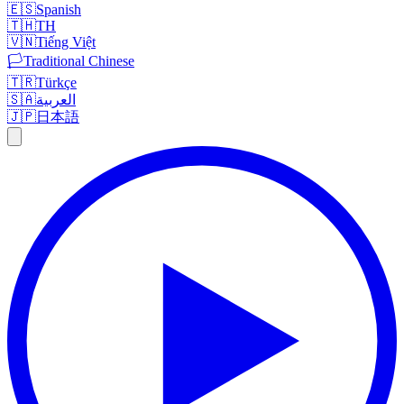
🇪🇸
Spanish
🇹🇭
TH
🇻🇳
Tiếng Việt
🏳️
Traditional Chinese
🇹🇷
Türkçe
🇸🇦
العربية
🇯🇵
日本語