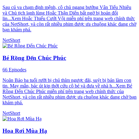
Sau cú va chạm định mệnh, cô chủ ngang bướng Vân Tiểu Nhiêu
và Chủ tịch lạnh lùng Hoắc Thận Diên bất ngờ bị hoán đổi
lin...Xem Hoắc Thiếu Cưới Vội miễn phí trên trang web chính thức
của NetShort, và còn rất nhiều phim được ưa chuộng khác đang chờ
bạn khám phá.
NetShort
Bé Rồng Đến Chúc Phúc
66 Episodes
Noãn Bảo ba tuổi rưỡi bị chú thím ngược đãi, suýt bị bán làm con
tin. May mắn, bác út kịp thời cứu cô bé và đưa về nhà h...Xem Bé
Rồng Đến Chúc Phúc miễn phí trên trang web chính thức của
NetShort, và còn rất nhiều phim được ưa chuộng khác đang chờ bạn
khám phá.
NetShort
Hoa Rơi Mùa Hạ