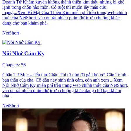
Doanh Tử Khâm xuyên không thành thiên kim thật, nhưng bị ghẻ
lạnh trong chốn hào môn. Cô ruột thì muốn lấy máu cứu
mạng,...Xem Bí Mật Của Thiên Kim miễn phí trên trang web chính
thức của NetShort, và còn rất nhiều phim được ưa chuộng khác
đang chờ bạn khám phá.
NetShort
Nỗi Nhớ Cấm Kỵ
Chapters: 56
Châu Tư Mục – tiểu thư Châu Thị từ nhỏ đã gắn bó với Cận Tranh,
bạn thân của cha. Cô dần nảy sinh tình cảm, còn anh xem ...Xem
Nỗi Nhớ Cấm Kỵ miễn phí trên trang web chính thức của NetShort,
và còn rất nhiều phim được ưa chuộng khác đang chờ bạn khám
phá.
NetShort