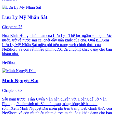
Lưu Ly Mỹ Nhân Sát
Chapters: 75
Hứa Kinh Hồng, chủ nhân của Lưu Ly - Thế lực ngầm số một nước
nước, trở về nước sau cái chết đầy uẩn khúc của cha. Quá k...Xem
Lưu Ly Mỹ Nhân Sát miễn phí trên trang web chính thức của
NetShort, và còn rất nhiều phim được ưa chuộng khác đang chờ bạn
khám phá.
NetShort
Minh Nguyệt Đài
Chapters: 63
Sáu năm trước, Trần Uyển Vân nên duyên với Hoàng đế Sở Vân
Phong giữa lúc sinh tử. Sáu năm sau, nàng bồng bế hai con
sốn...Xem Minh Nguyệt Đài miễn phí trên trang web chính thức của
NetShort, và còn rất nhiều phim được ưa chuộng khác đang chờ bạn