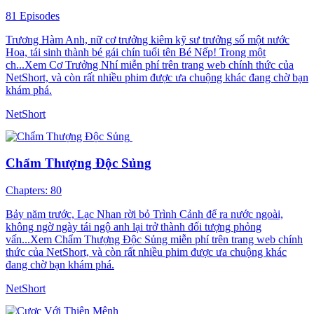
81 Episodes
Trương Hàm Anh, nữ cơ trưởng kiêm kỹ sư trưởng số một nước
Hoa, tái sinh thành bé gái chín tuổi tên Bé Nếp! Trong một
ch...Xem Cơ Trưởng Nhí miễn phí trên trang web chính thức của
NetShort, và còn rất nhiều phim được ưa chuộng khác đang chờ bạn
khám phá.
NetShort
Chẩm Thượng Độc Sủng
Chapters: 80
Bảy năm trước, Lạc Nhan rời bỏ Trình Cảnh để ra nước ngoài,
không ngờ ngày tái ngộ anh lại trở thành đối tượng phỏng
vấn...Xem Chẩm Thượng Độc Sủng miễn phí trên trang web chính
thức của NetShort, và còn rất nhiều phim được ưa chuộng khác
đang chờ bạn khám phá.
NetShort