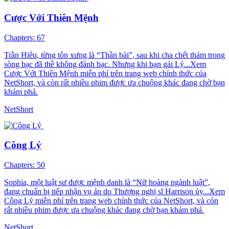
Cược Với Thiên Mệnh
Chapters: 67
Trần Hiêu, từng tôn xưng là “Thần bài”, sau khi cha chết thảm trong
sòng bạc đã thề không đánh bạc. Nhưng khi bạn gái Lý...Xem
Cược Với Thiên Mệnh miễn phí trên trang web chính thức của
NetShort, và còn rất nhiều phim được ưa chuộng khác đang chờ bạn
khám phá.
NetShort
Công Lý
Chapters: 50
Sophia, một luật sư được mệnh danh là “Nữ hoàng ngành luật”,
đang chuẩn bị tiếp nhận vụ án do Thượng nghị sĩ Harrison ủy...Xem
Công Lý miễn phí trên trang web chính thức của NetShort, và còn
rất nhiều phim được ưa chuộng khác đang chờ bạn khám phá.
NetShort