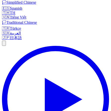
🏳️
Simplified Chinese
🇪🇸
Spanish
🇹🇭
TH
🇻🇳
Tiếng Việt
🏳️
Traditional Chinese
🇹🇷
Türkçe
🇸🇦
العربية
🇯🇵
日本語