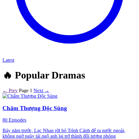
Latest
🔥
Popular Dramas
← Prev
Page 1
Next →
Chẩm Thượng Độc Sủng
80 Episodes
Bảy năm trước, Lạc Nhan rời bỏ Trình Cảnh để ra nước ngoài,
không ngờ ngày tái ngộ anh lại trở thành đối tượng phỏng