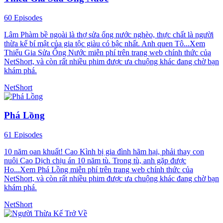
60 Episodes
Lâm Phàm bề ngoài là thợ sửa ống nước nghèo, thực chất là người
thừa kế bí mật của gia tộc giàu có bậc nhất. Anh quen Tô...Xem
Thiếu Gia Sửa Ống Nước miễn phí trên trang web chính thức của
NetShort, và còn rất nhiều phim được ưa chuộng khác đang chờ bạn
khám phá.
NetShort
Phá Lồng
61 Episodes
10 năm oan khuất! Cao Kình bị gia đình hãm hại, phải thay con
nuôi Cao Dịch chịu án 10 năm tù. Trong tù, anh gặp được
Ho...Xem Phá Lồng miễn phí trên trang web chính thức của
NetShort, và còn rất nhiều phim được ưa chuộng khác đang chờ bạn
khám phá.
NetShort