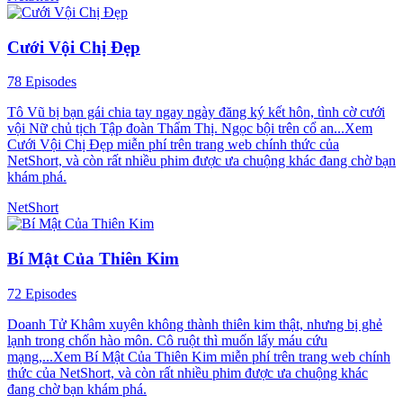
Cưới Vội Chị Đẹp
78 Episodes
Tô Vũ bị bạn gái chia tay ngay ngày đăng ký kết hôn, tình cờ cưới
vội Nữ chủ tịch Tập đoàn Thẩm Thị. Ngọc bội trên cổ an...Xem
Cưới Vội Chị Đẹp miễn phí trên trang web chính thức của
NetShort, và còn rất nhiều phim được ưa chuộng khác đang chờ bạn
khám phá.
NetShort
Bí Mật Của Thiên Kim
72 Episodes
Doanh Tử Khâm xuyên không thành thiên kim thật, nhưng bị ghẻ
lạnh trong chốn hào môn. Cô ruột thì muốn lấy máu cứu
mạng,...Xem Bí Mật Của Thiên Kim miễn phí trên trang web chính
thức của NetShort, và còn rất nhiều phim được ưa chuộng khác
đang chờ bạn khám phá.