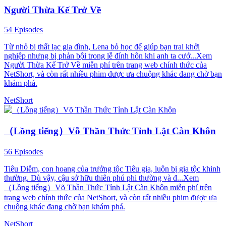
Người Thừa Kế Trở Về
54 Episodes
Từ nhỏ bị thất lạc gia đình, Lena bỏ học để giúp bạn trai khởi
nghiệp nhưng bị phản bội trong lễ đính hôn khi anh ta cướ...Xem
Người Thừa Kế Trở Về miễn phí trên trang web chính thức của
NetShort, và còn rất nhiều phim được ưa chuộng khác đang chờ bạn
khám phá.
NetShort
（Lồng tiếng）Võ Thần Thức Tỉnh Lật Càn Khôn
56 Episodes
Tiêu Diễm, con hoang của trưởng tộc Tiêu gia, luôn bị gia tộc khinh
thường. Dù vậy, cậu sở hữu thiên phú phi thường và đ...Xem
（Lồng tiếng）Võ Thần Thức Tỉnh Lật Càn Khôn miễn phí trên
trang web chính thức của NetShort, và còn rất nhiều phim được ưa
chuộng khác đang chờ bạn khám phá.
NetShort