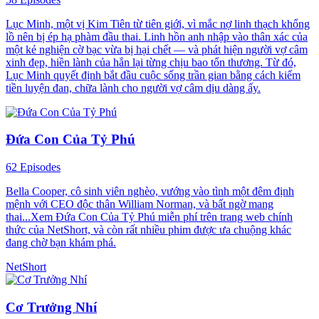
Lục Minh, một vị Kim Tiên từ tiên giới, vì mắc nợ linh thạch khổng
lồ nên bị ép hạ phàm đầu thai. Linh hồn anh nhập vào thân xác của
một kẻ nghiện cờ bạc vừa bị hại chết — và phát hiện người vợ câm
xinh đẹp, hiền lành của hắn lại từng chịu bao tổn thương. Từ đó,
Lục Minh quyết định bắt đầu cuộc sống trần gian bằng cách kiếm
tiền luyện đan, chữa lành cho người vợ câm dịu dàng ấy.
Đứa Con Của Tỷ Phú
62 Episodes
Bella Cooper, cô sinh viên nghèo, vướng vào tình một đêm định
mệnh với CEO độc thân William Norman, và bất ngờ mang
thai...Xem Đứa Con Của Tỷ Phú miễn phí trên trang web chính
thức của NetShort, và còn rất nhiều phim được ưa chuộng khác
đang chờ bạn khám phá.
NetShort
Cơ Trưởng Nhí