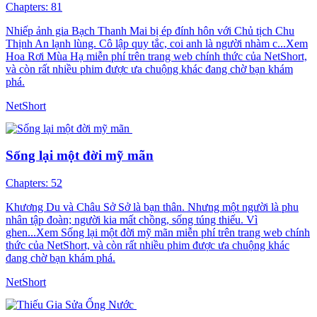
Chapters: 81
Nhiếp ảnh gia Bạch Thanh Mai bị ép đính hôn với Chủ tịch Chu
Thịnh An lạnh lùng. Cô lập quy tắc, coi anh là người nhàm c...Xem
Hoa Rơi Mùa Hạ miễn phí trên trang web chính thức của NetShort,
và còn rất nhiều phim được ưa chuộng khác đang chờ bạn khám
phá.
NetShort
Sống lại một đời mỹ mãn
Chapters: 52
Khương Du và Châu Sở Sở là bạn thân. Nhưng một người là phu
nhân tập đoàn; người kia mất chồng, sống túng thiếu. Vì
ghen...Xem Sống lại một đời mỹ mãn miễn phí trên trang web chính
thức của NetShort, và còn rất nhiều phim được ưa chuộng khác
đang chờ bạn khám phá.
NetShort