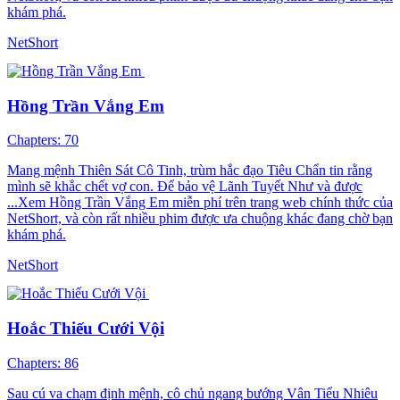
khám phá.
NetShort
Hồng Trần Vắng Em
Chapters: 70
Mang mệnh Thiên Sát Cô Tinh, trùm hắc đạo Tiêu Chẩn tin rằng
mình sẽ khắc chết vợ con. Để bảo vệ Lãnh Tuyết Như và được
...Xem Hồng Trần Vắng Em miễn phí trên trang web chính thức của
NetShort, và còn rất nhiều phim được ưa chuộng khác đang chờ bạn
khám phá.
NetShort
Hoắc Thiếu Cưới Vội
Chapters: 86
Sau cú va chạm định mệnh, cô chủ ngang bướng Vân Tiểu Nhiêu