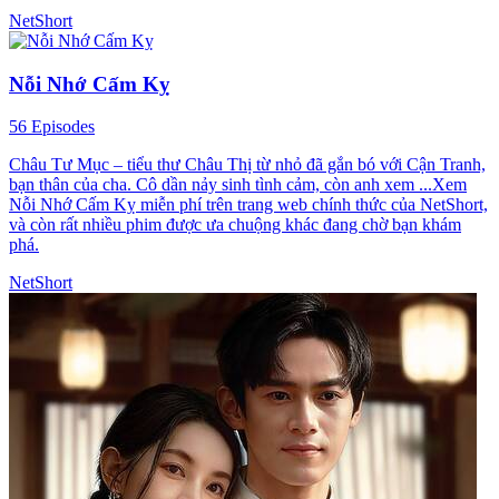
NetShort
Nỗi Nhớ Cấm Kỵ
56 Episodes
Châu Tư Mục – tiểu thư Châu Thị từ nhỏ đã gắn bó với Cận Tranh,
bạn thân của cha. Cô dần nảy sinh tình cảm, còn anh xem ...Xem
Nỗi Nhớ Cấm Kỵ miễn phí trên trang web chính thức của NetShort,
và còn rất nhiều phim được ưa chuộng khác đang chờ bạn khám
phá.
NetShort