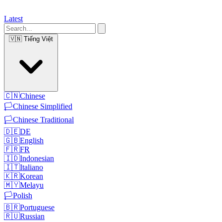
Latest
🇻🇳
Tiếng Việt
🇨🇳
Chinese
🏳️
Chinese Simplified
🏳️
Chinese Traditional
🇩🇪
DE
🇬🇧
English
🇫🇷
FR
🇮🇩
Indonesian
🇮🇹
Italiano
🇰🇷
Korean
🇲🇾
Melayu
🏳️
Polish
🇧🇷
Portuguese
🇷🇺
Russian