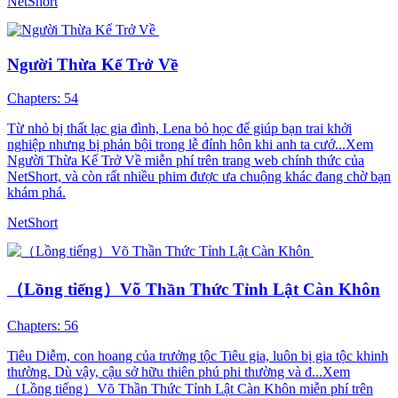
NetShort
Người Thừa Kế Trở Về
Chapters: 54
Từ nhỏ bị thất lạc gia đình, Lena bỏ học để giúp bạn trai khởi
nghiệp nhưng bị phản bội trong lễ đính hôn khi anh ta cướ...Xem
Người Thừa Kế Trở Về miễn phí trên trang web chính thức của
NetShort, và còn rất nhiều phim được ưa chuộng khác đang chờ bạn
khám phá.
NetShort
（Lồng tiếng）Võ Thần Thức Tỉnh Lật Càn Khôn
Chapters: 56
Tiêu Diễm, con hoang của trưởng tộc Tiêu gia, luôn bị gia tộc khinh
thường. Dù vậy, cậu sở hữu thiên phú phi thường và đ...Xem
（Lồng tiếng）Võ Thần Thức Tỉnh Lật Càn Khôn miễn phí trên