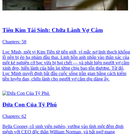
Tiên Kim Tái Sinh: Chữa Lành Vợ Câm
Chapters: 58
Lục Minh, một vị Kim Tiên từ tiên giới, vì mắc nợ linh thạch khổng
lồ nên bị ép hạ phàm đầu thai. Linh hồn anh nhập vào thân xác của
một kẻ nghiện cờ bạc vừa bị hại chết — và phát hiện người vợ câm
xinh đẹp, hiền lành của hắn lại từng chịu bao tổn thương. Từ đó,
Lục Minh quyết định bắt đầu cuộc sống trần gian bằng cách kiếm
tiền luyện đan, chữa lành cho người vợ câm dịu dàng ấy.
Đứa Con Của Tỷ Phú
Chapters: 62
Bella Cooper, cô sinh viên nghèo, vướng vào tình một đêm định
mệnh với CEO độc thân William Norman, và bất ngờ mang