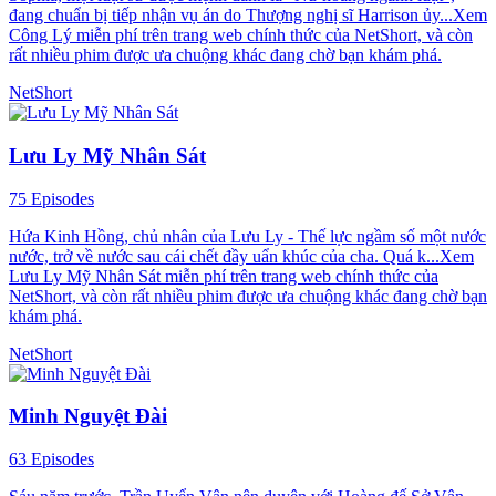
đang chuẩn bị tiếp nhận vụ án do Thượng nghị sĩ Harrison ủy...Xem
Công Lý miễn phí trên trang web chính thức của NetShort, và còn
rất nhiều phim được ưa chuộng khác đang chờ bạn khám phá.
NetShort
Lưu Ly Mỹ Nhân Sát
75 Episodes
Hứa Kinh Hồng, chủ nhân của Lưu Ly - Thế lực ngầm số một nước
nước, trở về nước sau cái chết đầy uẩn khúc của cha. Quá k...Xem
Lưu Ly Mỹ Nhân Sát miễn phí trên trang web chính thức của
NetShort, và còn rất nhiều phim được ưa chuộng khác đang chờ bạn
khám phá.
NetShort
Minh Nguyệt Đài
63 Episodes