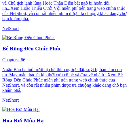
và Chủ tịch lạnh lùng Hoắc Thận Diên bất ngờ bị hoán đổi
lin...Xem Hoắc Thiếu Cưới Vội miễn phí trên trang web chính thức
của NetShort, và còn rất nhiều phim được ưa chuộng khác đang chờ
bạn khám phá.
NetShort
Bé Rồng Đến Chúc Phúc
Chapters: 66
Noãn Bảo ba tuổi rưỡi bị chú thím ngược đãi, suýt bị bán làm con
tin. May mắn, bác út kịp thời cứu cô bé và đưa về nhà h...Xem Bé
Rồng Đến Chúc Phúc miễn phí trên trang web chính thức của
NetShort, và còn rất nhiều phim được ưa chuộng khác đang chờ bạn
khám phá.
NetShort
Hoa Rơi Mùa Hạ