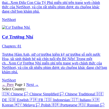
thai...Xem Đứa Con Của Tỷ Phú miễn phí trên trang web chính
thức của NetShort, và còn rất nhiều phim được ưa chuộng khác
đang chờ bạn khám phá.
NetShort
Cơ Trưởng Nhí
Chapters: 81
Trương Hàm Anh, nữ cơ trưởng kiêm kỹ sư trưởng số một nước
Hoa, tái sinh thành bé gái chín tuổi tên Bé Nếp! Trong một
ch...Xem Cơ Trưởng Nhí miễn phí trên trang web chính thức của
NetShort, và còn rất nhiều phim được ưa chuộng khác đang chờ bạn
khám phá.
NetShort
← Prev
Page 1
Next →
Select Country:
🇨🇳
Chinese
🏳️
Chinese Simplified
🏳️
Chinese Traditional
🇩🇪
DE
🇬🇧
English
🇫🇷
FR
🇮🇩
Indonesian
🇮🇹
Italiano
🇰🇷
Korean
🇲🇾
Melayu
🏳️
Polish
🇧🇷
Portuguese
🇷🇺
Russian
🏳️