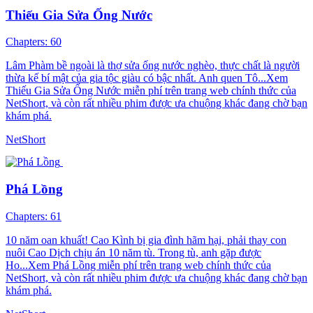
Thiếu Gia Sửa Ống Nước
Chapters: 60
Lâm Phàm bề ngoài là thợ sửa ống nước nghèo, thực chất là người
thừa kế bí mật của gia tộc giàu có bậc nhất. Anh quen Tô...Xem
Thiếu Gia Sửa Ống Nước miễn phí trên trang web chính thức của
NetShort, và còn rất nhiều phim được ưa chuộng khác đang chờ bạn
khám phá.
NetShort
Phá Lồng
Chapters: 61
10 năm oan khuất! Cao Kình bị gia đình hãm hại, phải thay con
nuôi Cao Dịch chịu án 10 năm tù. Trong tù, anh gặp được
Ho...Xem Phá Lồng miễn phí trên trang web chính thức của
NetShort, và còn rất nhiều phim được ưa chuộng khác đang chờ bạn
khám phá.