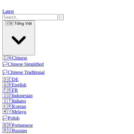
Latest
🇻🇳
Tiếng Việt
🇨🇳
Chinese
🏳️
Chinese Simplified
🏳️
Chinese Traditional
🇩🇪
DE
🇬🇧
English
🇫🇷
FR
🇮🇩
Indonesian
🇮🇹
Italiano
🇰🇷
Korean
🇲🇾
Melayu
🏳️
Polish
🇧🇷
Portuguese
🇷🇺
Russian