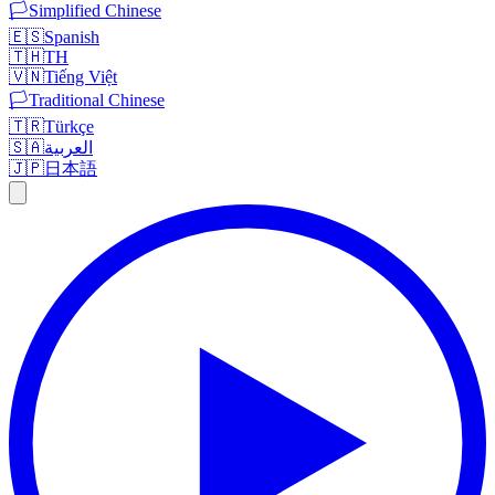
🏳️
Simplified Chinese
🇪🇸
Spanish
🇹🇭
TH
🇻🇳
Tiếng Việt
🏳️
Traditional Chinese
🇹🇷
Türkçe
🇸🇦
العربية
🇯🇵
日本語