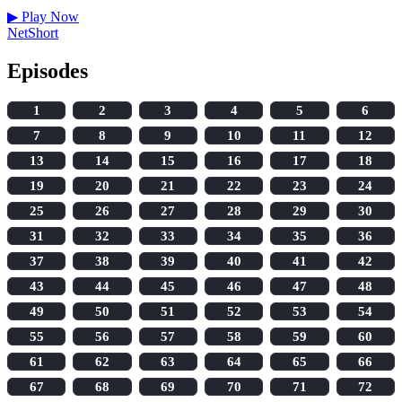
▶
Play Now
NetShort
Episodes
1
2
3
4
5
6
7
8
9
10
11
12
13
14
15
16
17
18
19
20
21
22
23
24
25
26
27
28
29
30
31
32
33
34
35
36
37
38
39
40
41
42
43
44
45
46
47
48
49
50
51
52
53
54
55
56
57
58
59
60
61
62
63
64
65
66
67
68
69
70
71
72