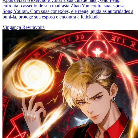
Após deixar o exército e voltar à sua cidade natal, Gao Feng
enfrenta o assédio de sua madrasta Zhao Yan contra sua esposa
Song Youran. Com suas conexões, ele reage, ajuda as autoridades a
puni-la, protege sua esposa e encontra a felicidade.
Vingança
Reviravolta