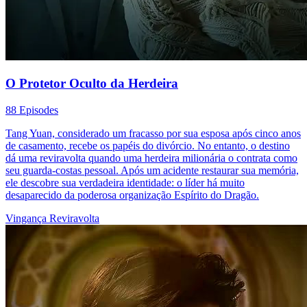
O Protetor Oculto da Herdeira
88 Episodes
Tang Yuan, considerado um fracasso por sua esposa após cinco anos
de casamento, recebe os papéis do divórcio. No entanto, o destino
dá uma reviravolta quando uma herdeira milionária o contrata como
seu guarda-costas pessoal. Após um acidente restaurar sua memória,
ele descobre sua verdadeira identidade: o líder há muito
desaparecido da poderosa organização Espírito do Dragão.
Vingança
Reviravolta