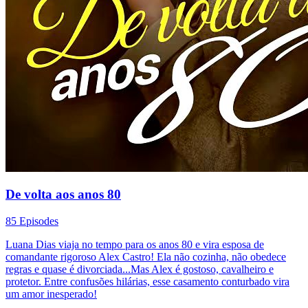
De volta aos anos 80
85 Episodes
Luana Dias viaja no tempo para os anos 80 e vira esposa de
comandante rigoroso Alex Castro! Ela não cozinha, não obedece
regras e quase é divorciada...Mas Alex é gostoso, cavalheiro e
protetor. Entre confusões hilárias, esse casamento conturbado vira
um amor inesperado!