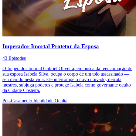
Imperador Imortal Protetor da Esposa
43 Episodes
O Imperador Imortal Gabriel Oliveira, em busca da reencarnação de
sua esposa Isabela Silva, ocupa o corpo de um tolo assassinado —
seu marido nesta vida. Ele interrompe o novo noivado, derrota
mestres, subjuga poderes e protege Isabela como governante oculto
da Cidade Costeira.
Pós-Casamento
Identidade Oculta