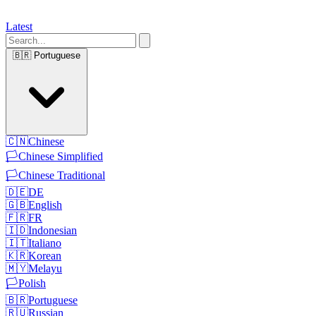
Latest
🇧🇷
Portuguese
🇨🇳
Chinese
🏳️
Chinese Simplified
🏳️
Chinese Traditional
🇩🇪
DE
🇬🇧
English
🇫🇷
FR
🇮🇩
Indonesian
🇮🇹
Italiano
🇰🇷
Korean
🇲🇾
Melayu
🏳️
Polish
🇧🇷
Portuguese
🇷🇺
Russian