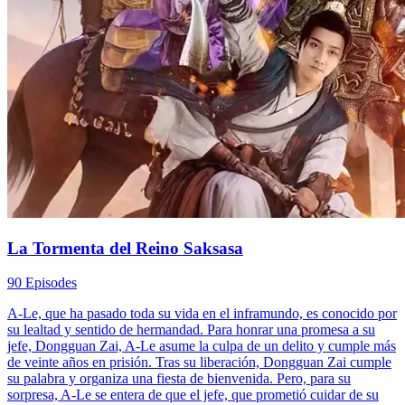
La Tormenta del Reino Saksasa
90 Episodes
A-Le, que ha pasado toda su vida en el inframundo, es conocido por
su lealtad y sentido de hermandad. Para honrar una promesa a su
jefe, Dongguan Zai, A-Le asume la culpa de un delito y cumple más
de veinte años en prisión. Tras su liberación, Dongguan Zai cumple
su palabra y organiza una fiesta de bienvenida. Pero, para su
sorpresa, A-Le se entera de que el jefe, que prometió cuidar de su