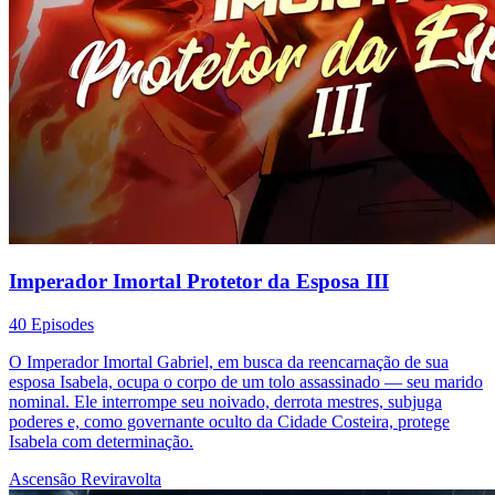
Imperador Imortal Protetor da Esposa III
40 Episodes
O Imperador Imortal Gabriel, em busca da reencarnação de sua
esposa Isabela, ocupa o corpo de um tolo assassinado — seu marido
nominal. Ele interrompe seu noivado, derrota mestres, subjuga
poderes e, como governante oculto da Cidade Costeira, protege
Isabela com determinação.
Ascensão
Reviravolta