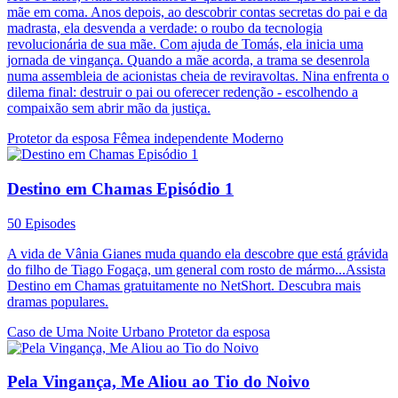
mãe em coma. Anos depois, ao descobrir contas secretas do pai e da
madrasta, ela desvenda a verdade: o roubo da tecnologia
revolucionária de sua mãe. Com ajuda de Tomás, ela inicia uma
jornada de vingança. Quando a mãe acorda, a trama se desenrola
numa assembleia de acionistas cheia de reviravoltas. Nina enfrenta o
dilema final: destruir o pai ou oferecer redenção - escolhendo a
compaixão sem abrir mão da justiça.
Protetor da esposa
Fêmea independente
Moderno
Destino em Chamas Episódio 1
50 Episodes
A vida de Vânia Gianes muda quando ela descobre que está grávida
do filho de Tiago Fogaça, um general com rosto de mármo...Assista
Destino em Chamas gratuitamente no NetShort. Descubra mais
dramas populares.
Caso de Uma Noite
Urbano
Protetor da esposa
Pela Vingança, Me Aliou ao Tio do Noivo