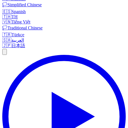
🏳️
Simplified Chinese
🇪🇸
Spanish
🇹🇭
TH
🇻🇳
Tiếng Việt
🏳️
Traditional Chinese
🇹🇷
Türkçe
🇸🇦
العربية
🇯🇵
日本語