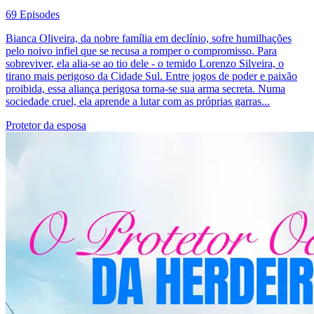
69 Episodes
Bianca Oliveira, da nobre família em declínio, sofre humilhações
pelo noivo infiel que se recusa a romper o compromisso. Para
sobreviver, ela alia-se ao tio dele - o temido Lorenzo Silveira, o
tirano mais perigoso da Cidade Sul. Entre jogos de poder e paixão
proibida, essa aliança perigosa torna-se sua arma secreta. Numa
sociedade cruel, ela aprende a lutar com as próprias garras...
Protetor da esposa