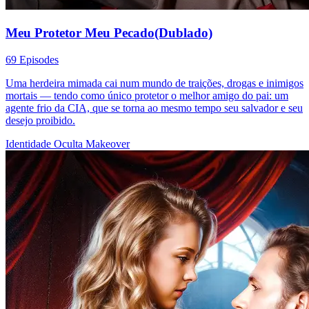
Meu Protetor Meu Pecado(Dublado)
69 Episodes
Uma herdeira mimada cai num mundo de traições, drogas e inimigos
mortais — tendo como único protetor o melhor amigo do pai: um
agente frio da CIA, que se torna ao mesmo tempo seu salvador e seu
desejo proibido.
Identidade Oculta
Makeover