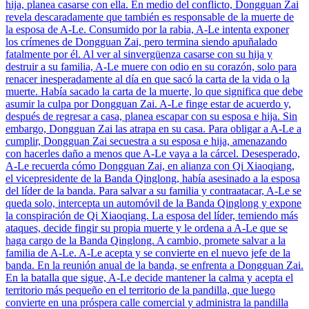
hija, planea casarse con ella. En medio del conflicto, Dongguan Zai
revela descaradamente que también es responsable de la muerte de
la esposa de A-Le. Consumido por la rabia, A-Le intenta exponer
los crímenes de Dongguan Zai, pero termina siendo apuñalado
fatalmente por él. Al ver al sinvergüenza casarse con su hija y
destruir a su familia, A-Le muere con odio en su corazón, solo para
renacer inesperadamente al día en que sacó la carta de la vida o la
muerte. Había sacado la carta de la muerte, lo que significa que debe
asumir la culpa por Dongguan Zai. A-Le finge estar de acuerdo y,
después de regresar a casa, planea escapar con su esposa e hija. Sin
embargo, Dongguan Zai las atrapa en su casa. Para obligar a A-Le a
cumplir, Dongguan Zai secuestra a su esposa e hija, amenazando
con hacerles daño a menos que A-Le vaya a la cárcel. Desesperado,
A-Le recuerda cómo Dongguan Zai, en alianza con Qi Xiaoqiang,
el vicepresidente de la Banda Qinglong, había asesinado a la esposa
del líder de la banda. Para salvar a su familia y contraatacar, A-Le se
queda solo, intercepta un automóvil de la Banda Qinglong y expone
la conspiración de Qi Xiaoqiang. La esposa del líder, temiendo más
ataques, decide fingir su propia muerte y le ordena a A-Le que se
haga cargo de la Banda Qinglong. A cambio, promete salvar a la
familia de A-Le. A-Le acepta y se convierte en el nuevo jefe de la
banda. En la reunión anual de la banda, se enfrenta a Dongguan Zai.
En la batalla que sigue, A-Le decide mantener la calma y acepta el
territorio más pequeño en el territorio de la pandilla, que luego
convierte en una próspera calle comercial y administra la pandilla