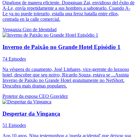
Qinglong de manera eficiente. Dongguan Zai, envidioso del éxito de
A-Le, envía repetidamente a sus hombres a sabotearlo. Cuando A-
Le ya no puede tolerarlo, estalla una feroz batalla entre ellos,
centrada en la calle comercial.
Venganza
Giro de Identidad
Inverno de Paixão no Grande Hotel Episódio 1
74 Episodes
Na véspera do casamento, José Linhares, vice-gerente do luxuoso
hotel, descobre que seu noivo, Ricardo Souza, estava se ...Assista
Inverno de Paixão no Grande Hotel gratuitamente no NetShort.
Descubra mais dramas populares.
Protetor da esposa
CEO
Gravidez
Despertar da Vingança
51 Episodes
Aos 10 anos, Nina testemunhou a 'queda acidental' que deixou sua