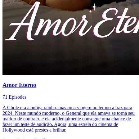
Amor Eterno
71 Episodes
A Chole era a antiga rainha, mas uma viagem no tempo a traz para
2024. Neste mundo moderno, o General que ela amava se torna seu
marido de contrato, e ela acidentalmente consegue uma chance de
fazer um teste de audição. Agora, uma estrela do cinema de
Hollywood está prestes a brilhar.