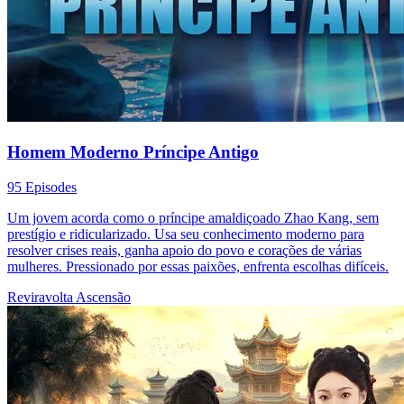
Homem Moderno Príncipe Antigo
95 Episodes
Um jovem acorda como o príncipe amaldiçoado Zhao Kang, sem
prestígio e ridicularizado. Usa seu conhecimento moderno para
resolver crises reais, ganha apoio do povo e corações de várias
mulheres. Pressionado por essas paixões, enfrenta escolhas difíceis.
Reviravolta
Ascensão