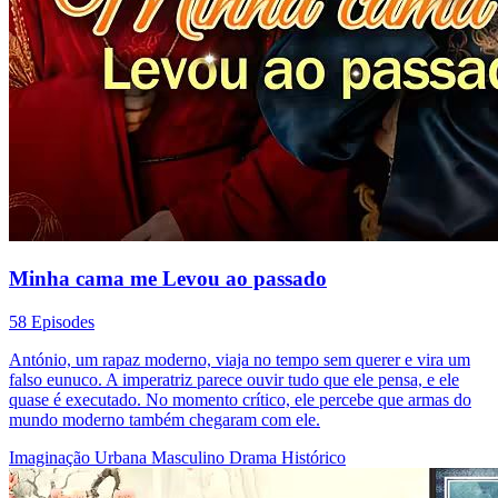
Minha cama me Levou ao passado
58 Episodes
António, um rapaz moderno, viaja no tempo sem querer e vira um
falso eunuco. A imperatriz parece ouvir tudo que ele pensa, e ele
quase é executado. No momento crítico, ele percebe que armas do
mundo moderno também chegaram com ele.
Imaginação Urbana
Masculino
Drama Histórico