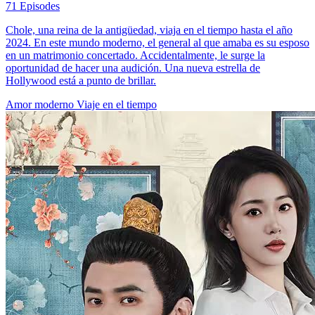
71 Episodes
Chole, una reina de la antigüedad, viaja en el tiempo hasta el año
2024. En este mundo moderno, el general al que amaba es su esposo
en un matrimonio concertado. Accidentalmente, le surge la
oportunidad de hacer una audición. Una nueva estrella de
Hollywood está a punto de brillar.
Amor moderno
Viaje en el tiempo