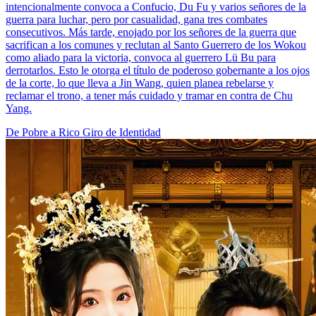
intencionalmente convoca a Confucio, Du Fu y varios señores de la
guerra para luchar, pero por casualidad, gana tres combates
consecutivos. Más tarde, enojado por los señores de la guerra que
sacrifican a los comunes y reclutan al Santo Guerrero de los Wokou
como aliado para la victoria, convoca al guerrero Lü Bu para
derrotarlos. Esto le otorga el título de poderoso gobernante a los ojos
de la corte, lo que lleva a Jin Wang, quien planea rebelarse y
reclamar el trono, a tener más cuidado y tramar en contra de Chu
Yang.
De Pobre a Rico
Giro de Identidad