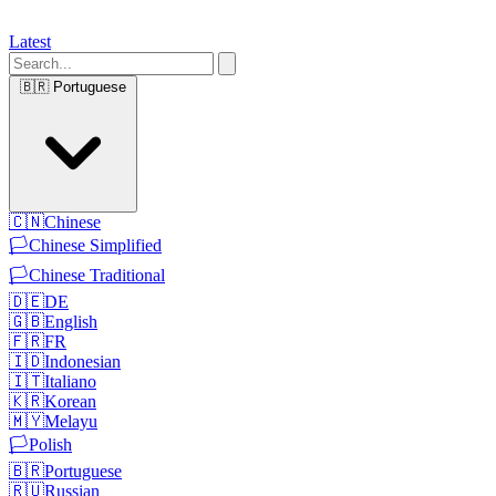
Latest
🇧🇷
Portuguese
🇨🇳
Chinese
🏳️
Chinese Simplified
🏳️
Chinese Traditional
🇩🇪
DE
🇬🇧
English
🇫🇷
FR
🇮🇩
Indonesian
🇮🇹
Italiano
🇰🇷
Korean
🇲🇾
Melayu
🏳️
Polish
🇧🇷
Portuguese
🇷🇺
Russian