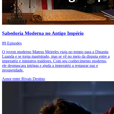
Sabedoria Moderna no Antigo Império
89 Episodes
O jovem moderno Mateus Meireles viaja no tempo para a Dinastia
Luanda e se torna magistrado, mas se vê no meio da disputa entre a
imperatriz e ministros traidores. Com seu conhecimento moderno,
ele desmascara intrigas e ajuda a imperatriz a restaurar paz e
prosperidade.
Amor entre Rivais
Destino