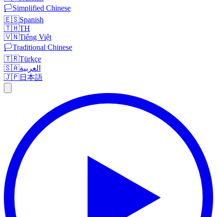
🏳️
Simplified Chinese
🇪🇸
Spanish
🇹🇭
TH
🇻🇳
Tiếng Việt
🏳️
Traditional Chinese
🇹🇷
Türkçe
🇸🇦
العربية
🇯🇵
日本語