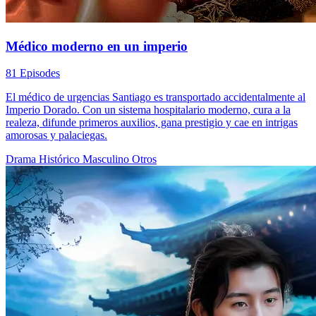
Médico moderno en un imperio
81 Episodes
El médico de urgencias Santiago es transportado accidentalmente al
Imperio Dorado. Con un sistema hospitalario moderno, cura a la
realeza, difunde primeros auxilios, gana prestigio y cae en intrigas
amorosas y palaciegas.
Drama Histórico
Masculino
Otros