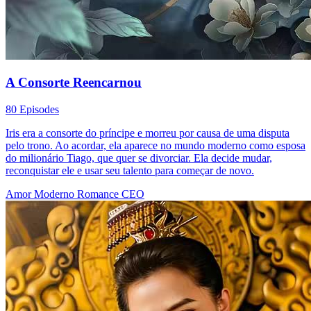
A Consorte Reencarnou
80 Episodes
Iris era a consorte do príncipe e morreu por causa de uma disputa
pelo trono. Ao acordar, ela aparece no mundo moderno como esposa
do milionário Tiago, que quer se divorciar. Ela decide mudar,
reconquistar ele e usar seu talento para começar de novo.
Amor Moderno
Romance
CEO