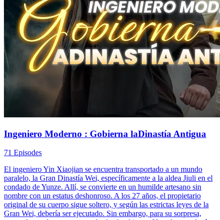
Ingeniero Moderno : Gobierna laDinastía Antigua
71 Episodes
El ingeniero Yin Xiaojian se encuentra transportado a un mundo
paralelo, la Gran Dinastía Wei, específicamente a la aldea Jiuli en el
condado de Yunze. Allí, se convierte en un humilde artesano sin
nombre con un estatus deshonroso. A los 27 años, el propietario
original de su cuerpo sigue soltero, y según las estrictas leyes de la
Gran Wei, debería ser ejecutado. Sin embargo, para su sorpresa,