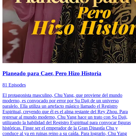
Planeado para Caer, Pero Hizo Historia
81 Episodes
El protagonista masculino, Chu Yang, que proviene del mundo
moderno, es convocado por error por Su Daji de un universo
paralelo. Ella utiliza un artefacto mágico llamado el Registro
Espiritual, creyendo que él es el alma restante del Rey Zhou. Para
regresar al mundo moderno, Chu Yang hace un trato con Su Daji,
utilizando la habilidad del Registro Espiritual para convocar figuras
históricas. Finge ser el emperador de la Gran Dinastía Chu y
conduce al ya en ruinas reino a su caída. Para lograrlo, Chu Yang