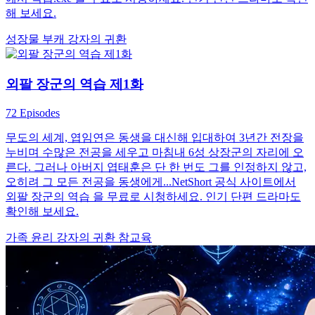
해 보세요.
성장물
부캐
강자의 귀환
외팔 장군의 역습 제1화
72 Episodes
무도의 세계, 엽임연은 동생을 대신해 입대하여 3년간 전장을
누비며 수많은 전공을 세우고 마침내 6성 상장군의 자리에 오
른다. 그러나 아버지 엽태훈은 단 한 번도 그를 인정하지 않고,
오히려 그 모든 전공을 동생에게...NetShort 공식 사이트에서
외팔 장군의 역습 을 무료로 시청하세요. 인기 단편 드라마도
확인해 보세요.
가족 윤리
강자의 귀환
참교육