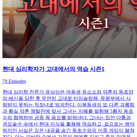
현대 심리학자가 고대에서의 역습 시즌1
79 Episodes
현대 심리학 전문가 유상상은 여동생 유소소와 약혼자 동초양
의 배신을 당한 후 우연히 고대로 타임슬립해, 뮤왕부에서 사
랑받지 못하는 적장녀로 빙의한다. 이복동생의 또 다른 괴롭힘
과 황실 약혼 쟁탈전에 맞서 그녀는 지혜를 발휘해 5황자 동초
수와 협력하며 궁중 독 음모를 밝혀낸다. 그녀는 집안 다툼과
권모술수 속에서 현대 지식을 활용해 역습하고, 겉으로는 병약
하지만 사실은 깊은 내공을 숨긴 동초수와의 이중 게임이 펼쳐
진다. 아는 피바람 속에서 가문의 영예를 지키고 좋은 인연을