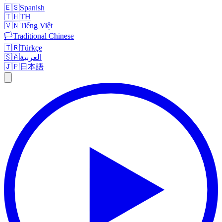
🇪🇸
Spanish
🇹🇭
TH
🇻🇳
Tiếng Việt
🏳️
Traditional Chinese
🇹🇷
Türkçe
🇸🇦
العربية
🇯🇵
日本語