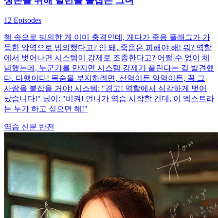
생존을 위해 빌런을 붙잡은 그녀
12 Episodes
책 속으로 빙의한 게 이미 충격인데, 게다가 죽음 플래그가 가
득한 악역으로 빙의했다고? 안 돼, 죽음은 피해야 해! 뭐? 역할
에서 벗어나면 시스템이 강제로 조종한다고? 어쩔 수 없이 체
념했는데, 누군가를 만지면 시스템 강제가 풀린다는 걸 발견했
다. 다행이다! 목숨을 부지하려면, 선역이든 악역이든, 꼭 그
사람을 붙잡을 거야! 시스템: "경고! 역할에서 심각하게 벗어
났습니다!" 닝이: "비켜! 언니가 역습 시작할 건데, 이 엑스트라
는 누가 하고 싶으면 해!"
역습
신분 반전