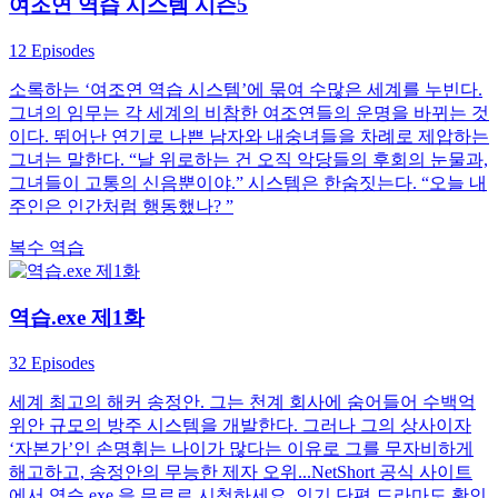
여조연 역습 시스템 시즌5
12 Episodes
소록하는 ‘여조연 역습 시스템’에 묶여 수많은 세계를 누빈다.
그녀의 임무는 각 세계의 비참한 여조연들의 운명을 바뀌는 것
이다. 뛰어난 연기로 나쁜 남자와 내숭녀들을 차례로 제압하는
그녀는 말한다. “날 위로하는 건 오직 악당들의 후회의 눈물과,
그녀들이 고통의 신음뿐이야.” 시스템은 한숨짓는다. “오늘 내
주인은 인간처럼 행동했나? ”
복수
역습
역습.exe 제1화
32 Episodes
세계 최고의 해커 송정안. 그는 천계 회사에 숨어들어 수백억
위안 규모의 방주 시스템을 개발한다. 그러나 그의 상사이자
‘자본가’인 손명휘는 나이가 많다는 이유로 그를 무자비하게
해고하고, 송정안의 무능한 제자 오위...NetShort 공식 사이트
에서 역습.exe 을 무료로 시청하세요. 인기 단편 드라마도 확인