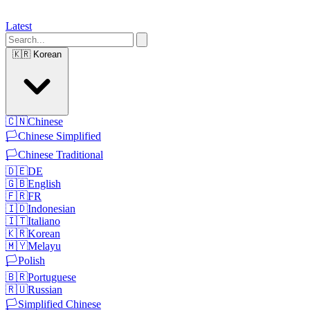
Latest
🇰🇷
Korean
🇨🇳
Chinese
🏳️
Chinese Simplified
🏳️
Chinese Traditional
🇩🇪
DE
🇬🇧
English
🇫🇷
FR
🇮🇩
Indonesian
🇮🇹
Italiano
🇰🇷
Korean
🇲🇾
Melayu
🏳️
Polish
🇧🇷
Portuguese
🇷🇺
Russian
🏳️
Simplified Chinese