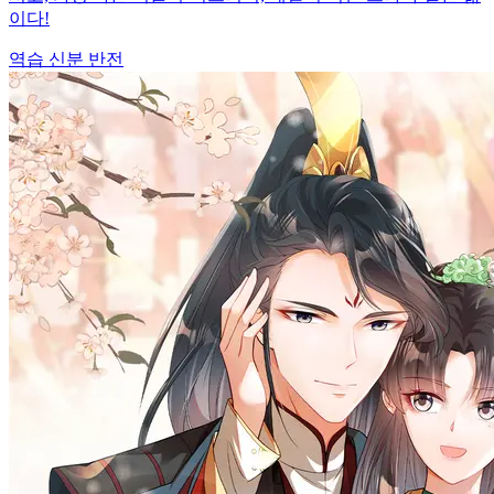
이다!
역습
신분 반전