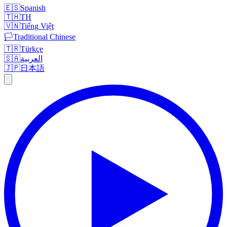
🇪🇸
Spanish
🇹🇭
TH
🇻🇳
Tiếng Việt
🏳️
Traditional Chinese
🇹🇷
Türkçe
🇸🇦
العربية
🇯🇵
日本語