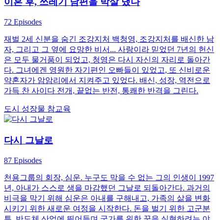
이혼 후, 쓰레기 남편을 박살 냈다
72 Episodes
재벌 2세 신분을 숨긴 조강지처 백청영, 조강지처를 배신한 남
자, 그리고 그 옆에 요망한 비서... 사랑이라 믿었던 7년의 헌신
은 모두 물거품이 되었고, 청영은 다시 자신의 자리로 돌아간
다. 그녀에겐 영원한 자기편인 오빠들이 있었고, 또 신비로운
약혼자가 암암리에서 지켜주고 있었다. 배신, 성장, 역전으로
가득 찬 사이다 전개, 끝없는 반전, 통쾌한 반격을 그린다.
도시
성장물
참교육
다시 그날로
87 Episodes
천용그룹의 회장, 심운. 누구도 막을 수 없는 그의 인생이 1997
년, 아내가 스스로 생을 마감했던 그날로 되돌아간다. 과거의
비극을 막기 위해 심운은 아내를 구해내고, 가족의 삶을 변화
시키기 위한 새로운 여정을 시작한다. 돈을 벌기 위한 고군분
투, 반도체 산업에 뛰어들며 국가를 위한 꿈을 실현하려는 야