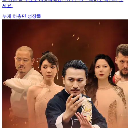
세요.
부캐
하층민
성장물