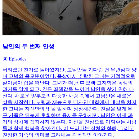
남안의 두 번째 인생
30 Episodes
버려졌던 친가로 돌아왔지만, 고남안을 기다린 건 무관심과 양
녀 고념의 음모뿐이었다. 옥상에서 추락한 그녀는 기적적으로
살아남아 집을 떠난다. 그녀가 떠난 후 오빠 고지형은 동생의
과거를 알게 되고, 깊은 죄책감을 느끼며 남안을 찾기 위해 나
선다. 새로운 양부모의 따뜻한 사랑 속에서 고남안은 새로운
삶을 시작한다. 노력과 재능으로 디자인 대회에서 대상을 차지
한 그녀는 자신만의 빛을 발하며 성장해간다. 진실을 알게 된
구 가족은 뒤늦게 후회하며 용서를 구하지만, 남안은 이제 과
거의 상처에 집착하지 않는다. 자신을 진심으로 아껴주는 사람
들과 함께 행복을 찾아간다. 이 드라마는 상처와 화해, 그리고
진정한 가족의 의미를 그려내는 감동적인 이야기다.