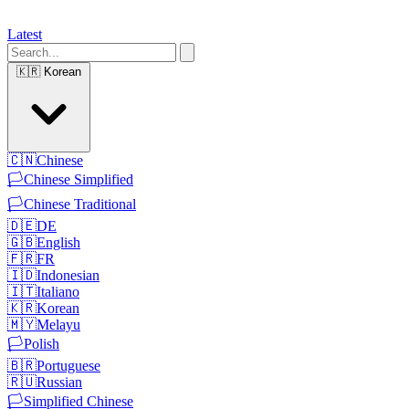
Latest
🇰🇷
Korean
🇨🇳
Chinese
🏳️
Chinese Simplified
🏳️
Chinese Traditional
🇩🇪
DE
🇬🇧
English
🇫🇷
FR
🇮🇩
Indonesian
🇮🇹
Italiano
🇰🇷
Korean
🇲🇾
Melayu
🏳️
Polish
🇧🇷
Portuguese
🇷🇺
Russian
🏳️
Simplified Chinese