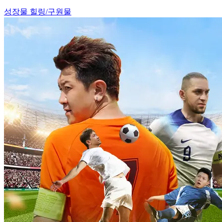
성장물
힐링/구원물