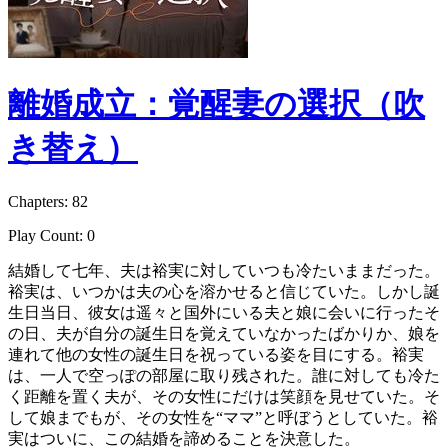
離婚成立：覚醒妻の選択（吹
き替え）
Chapters: 82
Play Count: 0
結婚して七年、夫は裕実に対していつも冷たいままだった。
裕実は、いつかは夫の心を溶かせると信じていた。しかし誕
生日当日、彼女は遥々と国外にいる夫と娘に会いに行ったそ
の日、夫が自分の誕生日を覚えていなかったばかりか、娘を
連れて他の女性の誕生日を祝っている姿を目にする。裕実
は、一人で空っぽの部屋に取り残された。誰に対しても冷た
く距離を置く夫が、その女性にだけは笑顔を見せていた。そ
して娘までもが、その女性を“ママ”と呼ぼうとしていた。裕
実はついに、この結婚を諦めることを決意した。