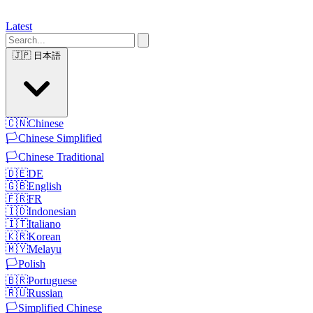
Latest
🇯🇵
日本語
🇨🇳
Chinese
🏳️
Chinese Simplified
🏳️
Chinese Traditional
🇩🇪
DE
🇬🇧
English
🇫🇷
FR
🇮🇩
Indonesian
🇮🇹
Italiano
🇰🇷
Korean
🇲🇾
Melayu
🏳️
Polish
🇧🇷
Portuguese
🇷🇺
Russian
🏳️
Simplified Chinese