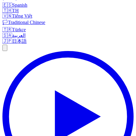
🇪🇸
Spanish
🇹🇭
TH
🇻🇳
Tiếng Việt
🏳️
Traditional Chinese
🇹🇷
Türkçe
🇸🇦
العربية
🇯🇵
日本語