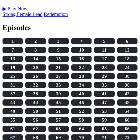
▶
Play Now
Strong Female Lead
Redemption
Episodes
1
2
3
4
5
6
7
8
9
10
11
12
13
14
15
16
17
18
19
20
21
22
23
24
25
26
27
28
29
30
31
32
33
34
35
36
37
38
39
40
41
42
43
44
45
46
47
48
49
50
51
52
53
54
55
56
57
58
59
60
61
62
63
64
65
66
67
68
69
70
71
72