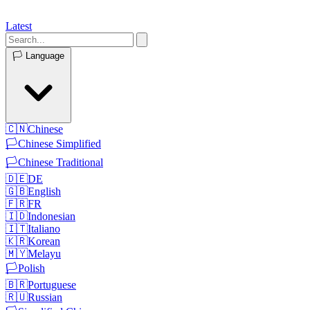
Latest
🏳️
Language
🇨🇳
Chinese
🏳️
Chinese Simplified
🏳️
Chinese Traditional
🇩🇪
DE
🇬🇧
English
🇫🇷
FR
🇮🇩
Indonesian
🇮🇹
Italiano
🇰🇷
Korean
🇲🇾
Melayu
🏳️
Polish
🇧🇷
Portuguese
🇷🇺
Russian