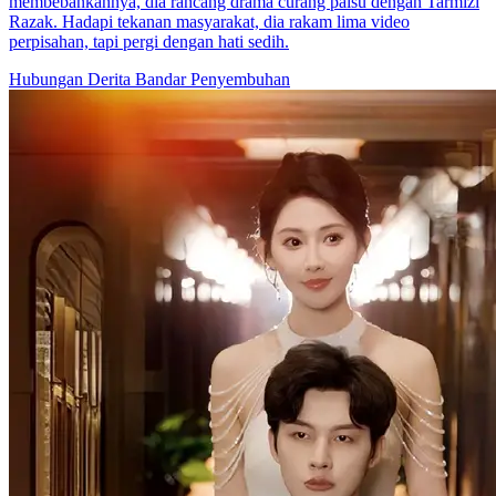
membebankannya, dia rancang drama curang palsu dengan Tarmizi
Razak. Hadapi tekanan masyarakat, dia rakam lima video
perpisahan, tapi pergi dengan hati sedih.
Hubungan Derita
Bandar
Penyembuhan