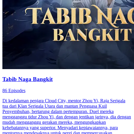
Tabib Naga Bangkit
86 Episodes
Di kedalaman penjara Cloud City, mentor Zhou Yi, Raja Serigala
tua dari Klan Serigala Utara dan mantan Penguasa Kuil
Penyembuhan, bertarung dalam pertempuran. Duel mereka
mengganggu tidur Zhou Yi, dan dengan jentikan jarinya, dia dengan
mudah mengganggu gerakan mereka, mengungkapkan
kehebatannya yang superior. Menyadari kepiawaiannya, para
mentornya mendesaknya untuk pergi dan mempercayakan