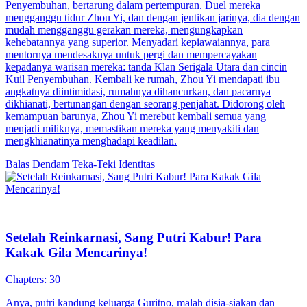
Penyembuhan, bertarung dalam pertempuran. Duel mereka
mengganggu tidur Zhou Yi, dan dengan jentikan jarinya, dia dengan
mudah mengganggu gerakan mereka, mengungkapkan
kehebatannya yang superior. Menyadari kepiawaiannya, para
mentornya mendesaknya untuk pergi dan mempercayakan
kepadanya warisan mereka: tanda Klan Serigala Utara dan cincin
Kuil Penyembuhan. Kembali ke rumah, Zhou Yi mendapati ibu
angkatnya diintimidasi, rumahnya dihancurkan, dan pacarnya
dikhianati, bertunangan dengan seorang penjahat. Didorong oleh
kemampuan barunya, Zhou Yi merebut kembali semua yang
menjadi miliknya, memastikan mereka yang menyakiti dan
mengkhianatinya menghadapi keadilan.
Balas Dendam
Teka-Teki Identitas
Setelah Reinkarnasi, Sang Putri Kabur! Para
Kakak Gila Mencarinya!
Chapters: 30
Anya, putri kandung keluarga Guritno, malah disia-siakan dan