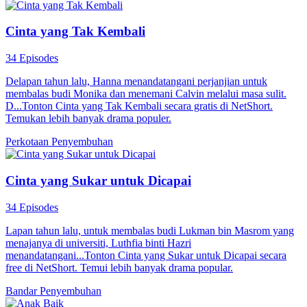
Cinta yang Tak Kembali
34 Episodes
Delapan tahun lalu, Hanna menandatangani perjanjian untuk
membalas budi Monika dan menemani Calvin melalui masa sulit.
D...Tonton Cinta yang Tak Kembali secara gratis di NetShort.
Temukan lebih banyak drama populer.
Perkotaan
Penyembuhan
Cinta yang Sukar untuk Dicapai
34 Episodes
Lapan tahun lalu, untuk membalas budi Lukman bin Masrom yang
menajanya di universiti, Luthfia binti Hazri
menandatangani...Tonton Cinta yang Sukar untuk Dicapai secara
free di NetShort. Temui lebih banyak drama popular.
Bandar
Penyembuhan