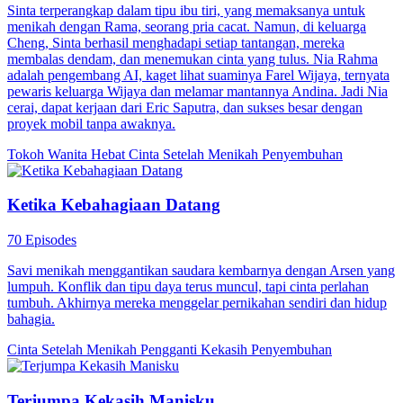
Sinta terperangkap dalam tipu ibu tiri, yang memaksanya untuk
menikah dengan Rama, seorang pria cacat. Namun, di keluarga
Cheng, Sinta berhasil menghadapi setiap tantangan, mereka
membalas dendam, dan menemukan cinta yang tulus. Nia Rahma
adalah pengembang AI, kaget lihat suaminya Farel Wijaya, ternyata
pewaris keluarga Wijaya dan melamar mantannya Andina. Jadi Nia
cerai, dapat kerjaan dari Eric Saputra, dan sukses besar dengan
proyek mobil tanpa awaknya.
Tokoh Wanita Hebat
Cinta Setelah Menikah
Penyembuhan
Ketika Kebahagiaan Datang
70 Episodes
Savi menikah menggantikan saudara kembarnya dengan Arsen yang
lumpuh. Konflik dan tipu daya terus muncul, tapi cinta perlahan
tumbuh. Akhirnya mereka menggelar pernikahan sendiri dan hidup
bahagia.
Cinta Setelah Menikah
Pengganti Kekasih
Penyembuhan
Terjumpa Kekasih Manisku