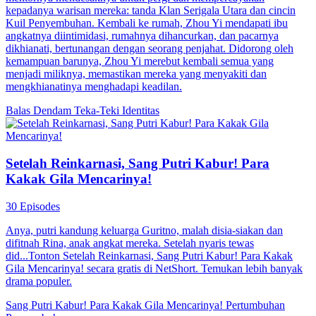
kepadanya warisan mereka: tanda Klan Serigala Utara dan cincin
Kuil Penyembuhan. Kembali ke rumah, Zhou Yi mendapati ibu
angkatnya diintimidasi, rumahnya dihancurkan, dan pacarnya
dikhianati, bertunangan dengan seorang penjahat. Didorong oleh
kemampuan barunya, Zhou Yi merebut kembali semua yang
menjadi miliknya, memastikan mereka yang menyakiti dan
mengkhianatinya menghadapi keadilan.
Balas Dendam
Teka-Teki Identitas
Setelah Reinkarnasi, Sang Putri Kabur! Para
Kakak Gila Mencarinya!
30 Episodes
Anya, putri kandung keluarga Guritno, malah disia-siakan dan
difitnah Rina, anak angkat mereka. Setelah nyaris tewas
did...Tonton Setelah Reinkarnasi, Sang Putri Kabur! Para Kakak
Gila Mencarinya! secara gratis di NetShort. Temukan lebih banyak
drama populer.
Sang Putri Kabur! Para Kakak Gila Mencarinya!
Pertumbuhan