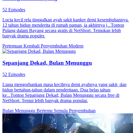
52 Episodes
Lucia kecil rela tinggalkan ayah sakit kanker demi kesembuhannya.
12 tahun hidup menderita di rumah paman, ia akhirnya j...Tonton
Pulang dalam Bayang secara gratis di NetShort. Temukan lebih
banyak drama populer.
Pertemuan Kembali
Penyembuhan
Modern
Sepanjang Dekad, Bulan Menunggu
52 Episodes
Liana mengorbankan masa kecilnya demi ayahnya yang sakit, dan
hidup bertahun-tahun dalam penderitaan. Dua belas tahun
ke...Tonton Sepanjang Dekad, Bulan Menunggu secara free di
NetShort. Temui lebih banyak drama popular.
Bulan Menunggu
Bertemu Semula
Penyembuhan