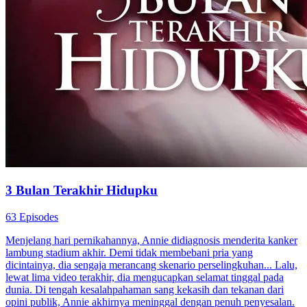
3 Bulan Terakhir Hidupku
63 Episodes
Menjelang hari pernikahannya, Annie didiagnosis menderita kanker
lambung stadium akhir. Demi tidak membebani pria yang
dicintainya, dia sengaja merancang skenario perselingkuhan... Lalu,
lewat lima video terakhir, dia mengucapkan selamat tinggal pada
dunia. Di tengah kesalahpahaman sang kekasih dan tekanan dari
opini publik, Annie akhirnya meninggal dengan penuh penyesalan.