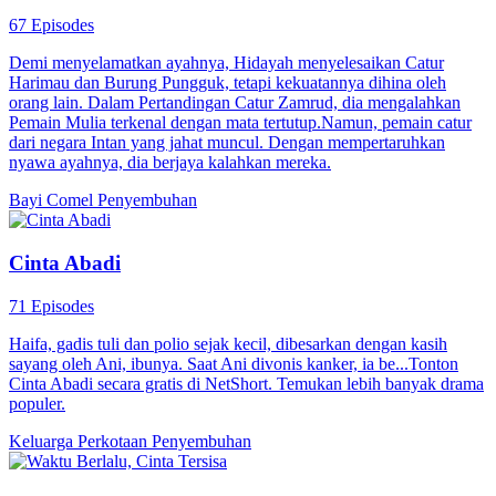
67 Episodes
Demi menyelamatkan ayahnya, Hidayah menyelesaikan Catur
Harimau dan Burung Pungguk, tetapi kekuatannya dihina oleh
orang lain. Dalam Pertandingan Catur Zamrud, dia mengalahkan
Pemain Mulia terkenal dengan mata tertutup.Namun, pemain catur
dari negara Intan yang jahat muncul. Dengan mempertaruhkan
nyawa ayahnya, dia berjaya kalahkan mereka.
Bayi Comel
Penyembuhan
Cinta Abadi
71 Episodes
Haifa, gadis tuli dan polio sejak kecil, dibesarkan dengan kasih
sayang oleh Ani, ibunya. Saat Ani divonis kanker, ia be...Tonton
Cinta Abadi secara gratis di NetShort. Temukan lebih banyak drama
populer.
Keluarga
Perkotaan
Penyembuhan