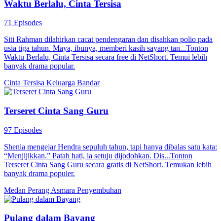
Waktu Berlalu, Cinta Tersisa
71 Episodes
Siti Rahman dilahirkan cacat pendengaran dan disahkan polio pada
usia tiga tahun. Maya, ibunya, memberi kasih sayang tan...Tonton
Waktu Berlalu, Cinta Tersisa secara free di NetShort. Temui lebih
banyak drama popular.
Cinta Tersisa
Keluarga
Bandar
Terseret Cinta Sang Guru
97 Episodes
Shenia mengejar Hendra sepuluh tahun, tapi hanya dibalas satu kata:
“Menjijikkan.” Patah hati, ia setuju dijodohkan. Dis...Tonton
Terseret Cinta Sang Guru secara gratis di NetShort. Temukan lebih
banyak drama populer.
Medan Perang Asmara
Penyembuhan
Pulang dalam Bayang