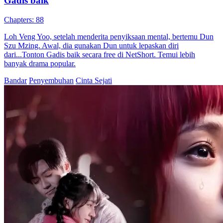
Gadis baik
Chapters: 88
Loh Veng Yoo, setelah menderita penyiksaan mental, bertemu Dun
Szu Mzing. Awal, dia gunakan Dun untuk lepaskan diri
dari...Tonton Gadis baik secara free di NetShort. Temui lebih
banyak drama popular.
Bandar
Penyembuhan
Cinta Sejati