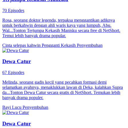
70 Episodes
Rosa, seorang doktor legenda, terpaksa menggantikan adiknya
untuk berkahwin dengan ahli waris kaya yang lumpuh, Abu.
Wal...Tonton Terjumpa Kekasih Manisku secara free di NetShort.
Temui lebih banyak drama popular.
Cinta selepas kahwin
Pengganti Kekasih
Penyembuhan
Dewa Catur
67 Episodes
Melinda, seorang gadis kecil yang pecahkan formasi demi
selamatkan ayahnya, menaklukkan lawan di Deka, kalahkan Supra
da...Tonton Dewa Catur secara gratis di NetShort. Temukan lebih
banyak drama populer.
Bayi Lucu
Penyembuhan
Dewa Catur