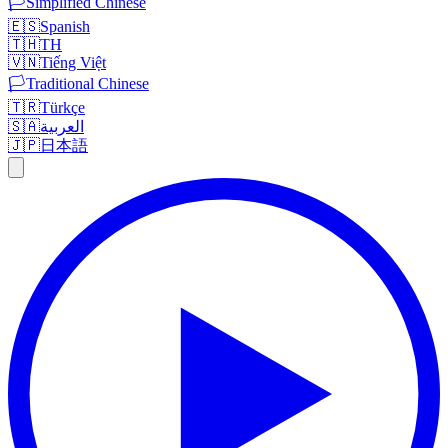
🏳️
Simplified Chinese
🇪🇸
Spanish
🇹🇭
TH
🇻🇳
Tiếng Việt
🏳️
Traditional Chinese
🇹🇷
Türkçe
🇸🇦
العربية
🇯🇵
日本語