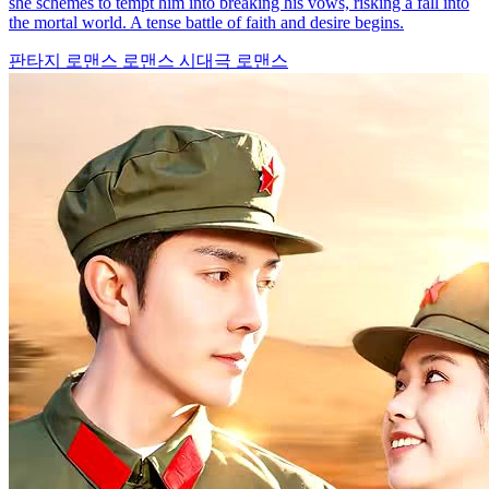
she schemes to tempt him into breaking his vows, risking a fall into
the mortal world. A tense battle of faith and desire begins.
판타지 로맨스
로맨스
시대극 로맨스