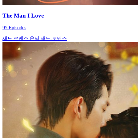
The Man I Love
95 Episodes
새드 로맨스
운명
새드-로맨스