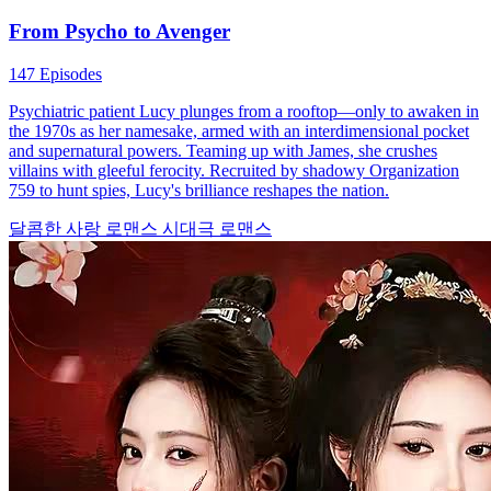
From Psycho to Avenger
147 Episodes
Psychiatric patient Lucy plunges from a rooftop—only to awaken in
the 1970s as her namesake, armed with an interdimensional pocket
and supernatural powers. Teaming up with James, she crushes
villains with gleeful ferocity. Recruited by shadowy Organization
759 to hunt spies, Lucy's brilliance reshapes the nation.
달콤한 사랑
로맨스
시대극 로맨스