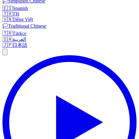
🏳️
Simplified Chinese
🇪🇸
Spanish
🇹🇭
TH
🇻🇳
Tiếng Việt
🏳️
Traditional Chinese
🇹🇷
Türkçe
🇸🇦
العربية
🇯🇵
日本語