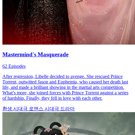
Mastermind's Masquerade
62 Episodes
After regression, Libelle decided to avenge. She rescued Prince
Torrent, outwitted Jason and Euphemia, who caused her death last
life, and made a brilliant showing in the martial arts competition.
What’s more, she joined forces with Prince Torrent against a series
of hardship. Finally, they fell in love with each other.
환생
시대극 로맨스
시대극 드라마