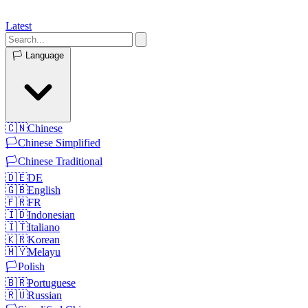
Latest
🏳️
Language
🇨🇳
Chinese
🏳️
Chinese Simplified
🏳️
Chinese Traditional
🇩🇪
DE
🇬🇧
English
🇫🇷
FR
🇮🇩
Indonesian
🇮🇹
Italiano
🇰🇷
Korean
🇲🇾
Melayu
🏳️
Polish
🇧🇷
Portuguese
🇷🇺
Russian