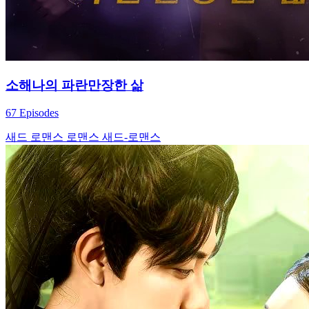
소해나의 파란만장한 삶
67 Episodes
새드 로맨스
로맨스
새드-로맨스