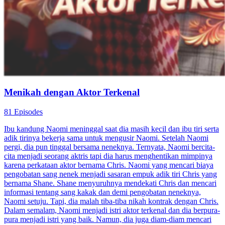
Menikah dengan Aktor Terkenal
81 Episodes
Ibu kandung Naomi meninggal saat dia masih kecil dan ibu tiri serta
adik tirinya bekerja sama untuk mengusir Naomi. Setelah Naomi
pergi, dia pun tinggal bersama neneknya. Ternyata, Naomi bercita-
cita menjadi seorang aktris tapi dia harus menghentikan mimpinya
karena perkataan aktor bernama Chris. Naomi yang mencari biaya
pengobatan sang nenek menjadi sasaran empuk adik tiri Chris yang
bernama Shane. Shane menyuruhnya mendekati Chris dan mencari
informasi tentang sang kakak dan demi pengobatan neneknya,
Naomi setuju. Tapi, dia malah tiba-tiba nikah kontrak dengan Chris.
Dalam semalam, Naomi menjadi istri aktor terkenal dan dia berpura-
pura menjadi istri yang baik. Namun, dia juga diam-diam mencari