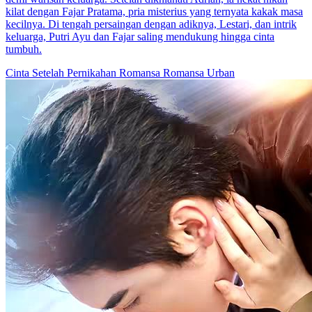
kilat dengan Fajar Pratama, pria misterius yang ternyata kakak masa
kecilnya. Di tengah persaingan dengan adiknya, Lestari, dan intrik
keluarga, Putri Ayu dan Fajar saling mendukung hingga cinta
tumbuh.
Cinta Setelah Pernikahan
Romansa
Romansa Urban