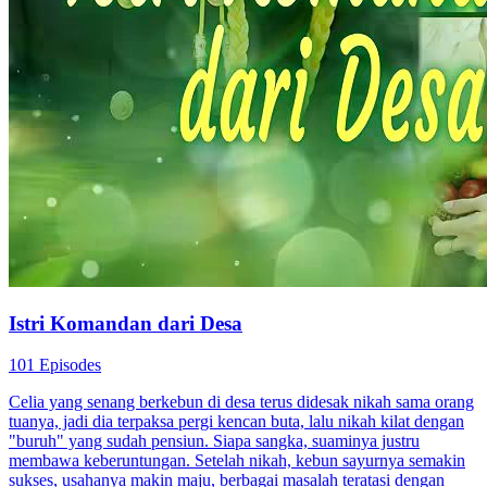
Istri Komandan dari Desa
101 Episodes
Celia yang senang berkebun di desa terus didesak nikah sama orang
tuanya, jadi dia terpaksa pergi kencan buta, lalu nikah kilat dengan
"buruh" yang sudah pensiun. Siapa sangka, suaminya justru
membawa keberuntungan. Setelah nikah, kebun sayurnya semakin
sukses, usahanya makin maju, berbagai masalah teratasi dengan