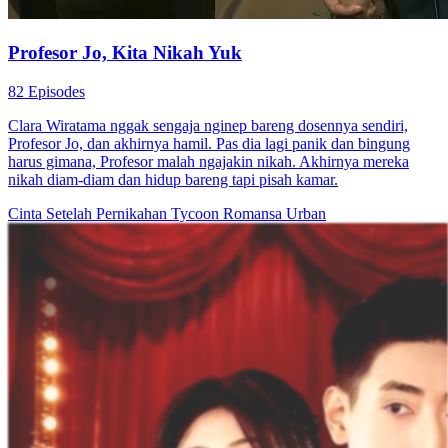
Profesor Jo, Kita Nikah Yuk
82 Episodes
Clara Wiratama nggak sengaja nginep bareng dosennya sendiri,
Profesor Jo, dan akhirnya hamil. Pas dia lagi panik dan bingung
harus gimana, Profesor malah ngajakin nikah. Akhirnya mereka
nikah diam-diam dan hidup bareng tapi pisah kamar.
Cinta Setelah Pernikahan
Tycoon
Romansa Urban