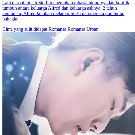
Tapi di saat ini lah Steffi menemukan rahasia hidupnya dan konflik
tumbuh antara keluarga Alfred dan keluarga aslinya. 2 tahun
kemudian, Alfred kembali melamar Steffi dan mereka pun hidup
bahagia.
Cinta yang sulit didapat
Romansa
Romansa Urban