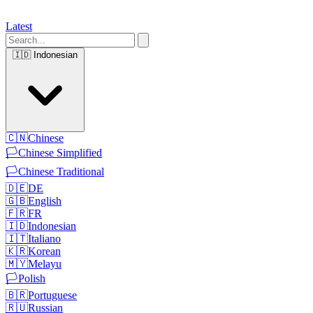
Latest
🇮🇩
Indonesian
🇨🇳
Chinese
🏳️
Chinese Simplified
🏳️
Chinese Traditional
🇩🇪
DE
🇬🇧
English
🇫🇷
FR
🇮🇩
Indonesian
🇮🇹
Italiano
🇰🇷
Korean
🇲🇾
Melayu
🏳️
Polish
🇧🇷
Portuguese
🇷🇺
Russian