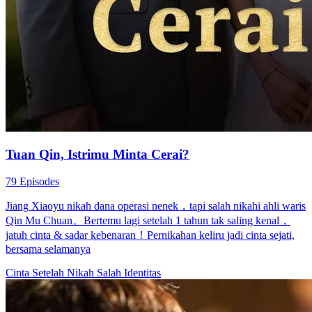
Tuan Qin, Istrimu Minta Cerai?
79 Episodes
Jiang Xiaoyu nikah dana operasi nenek，tapi salah nikahi ahli waris
Qin Mu Chuan。Bertemu lagi setelah 1 tahun tak saling kenal，
jatuh cinta & sadar kebenaran！Pernikahan keliru jadi cinta sejati,
bersama selamanya
Cinta Setelah Nikah
Salah Identitas