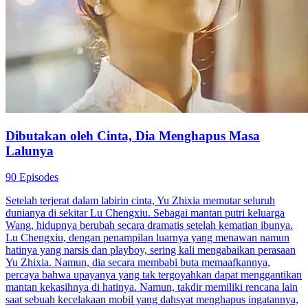
Dibutakan oleh Cinta, Dia Menghapus Masa
Lalunya
90 Episodes
Setelah terjerat dalam labirin cinta, Yu Zhixia memutar seluruh
dunianya di sekitar Lu Chengxiu. Sebagai mantan putri keluarga
Wang, hidupnya berubah secara dramatis setelah kematian ibunya.
Lu Chengxiu, dengan penampilan luarnya yang menawan namun
hatinya yang narsis dan playboy, sering kali mengabaikan perasaan
Yu Zhixia. Namun, dia secara membabi buta memaafkannya,
percaya bahwa upayanya yang tak tergoyahkan dapat menggantikan
mantan kekasihnya di hatinya. Namun, takdir memiliki rencana lain
saat sebuah kecelakaan mobil yang dahsyat menghapus ingatannya,