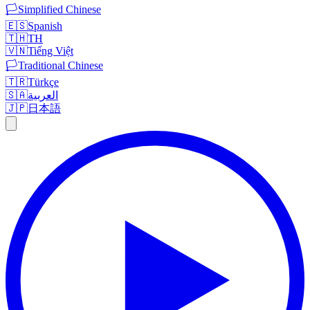
🏳️
Simplified Chinese
🇪🇸
Spanish
🇹🇭
TH
🇻🇳
Tiếng Việt
🏳️
Traditional Chinese
🇹🇷
Türkçe
🇸🇦
العربية
🇯🇵
日本語