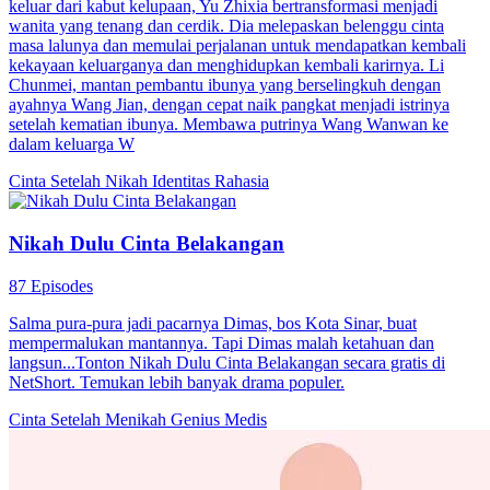
keluar dari kabut kelupaan, Yu Zhixia bertransformasi menjadi
wanita yang tenang dan cerdik. Dia melepaskan belenggu cinta
masa lalunya dan memulai perjalanan untuk mendapatkan kembali
kekayaan keluarganya dan menghidupkan kembali karirnya. Li
Chunmei, mantan pembantu ibunya yang berselingkuh dengan
ayahnya Wang Jian, dengan cepat naik pangkat menjadi istrinya
setelah kematian ibunya. Membawa putrinya Wang Wanwan ke
dalam keluarga W
Cinta Setelah Nikah
Identitas Rahasia
Nikah Dulu Cinta Belakangan
87 Episodes
Salma pura-pura jadi pacarnya Dimas, bos Kota Sinar, buat
mempermalukan mantannya. Tapi Dimas malah ketahuan dan
langsun...Tonton Nikah Dulu Cinta Belakangan secara gratis di
NetShort. Temukan lebih banyak drama populer.
Cinta Setelah Menikah
Genius Medis