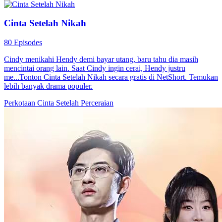
Cinta Setelah Nikah
80 Episodes
Cindy menikahi Hendy demi bayar utang, baru tahu dia masih
mencintai orang lain. Saat Cindy ingin cerai, Hendy justru
me...Tonton Cinta Setelah Nikah secara gratis di NetShort. Temukan
lebih banyak drama populer.
Perkotaan
Cinta Setelah Perceraian