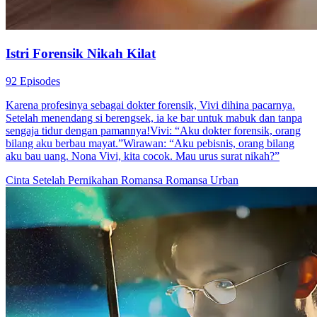
Istri Forensik Nikah Kilat
92 Episodes
Karena profesinya sebagai dokter forensik, Vivi dihina pacarnya.
Setelah menendang si berengsek, ia ke bar untuk mabuk dan tanpa
sengaja tidur dengan pamannya!Vivi: “Aku dokter forensik, orang
bilang aku berbau mayat.”Wirawan: “Aku pebisnis, orang bilang
aku bau uang. Nona Vivi, kita cocok. Mau urus surat nikah?”
Cinta Setelah Pernikahan
Romansa
Romansa Urban