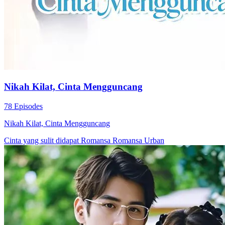
Nikah Kilat, Cinta Mengguncang
78 Episodes
Nikah Kilat, Cinta Mengguncang
Cinta yang sulit didapat
Romansa
Romansa Urban