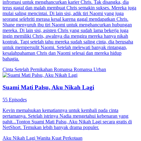
infromasi untuk menghancurkan karier Chris. Tak disangka, dia
terus gagal dan malah membuat Chris semakin sukses. Mereka juga
mulai saling mencintai. Di lain sisi, adik tiri Naomi yang juga
seorang selebriti merasa kesal karena gagal mendapatkan Chris.
Shane menyuruh ibu tiri Naomi untuk menghancurkan hubungan
mereka. Di lain sisi, asisten Chris yang sudah lama bekerja juga
ingin memiliki Chris, awalnya dia mengira mereka hanya nikah
kontrak. Tapi setelah tahu mereka sudah saling cinta, dia berusaha
untuk mempersulit Naomi. Setelah melewati banyak rintangan,
kesalahpahaman Chris dan Naomi selesai dan mereka hidup
bahagia.
Cinta Setelah Pernikahan
Romansa
Romansa Urban
Suami Mati Palsu, Aku Nikah Lagi
55 Episodes
Kevin memalsukan kematiannya untuk kembali pada cinta
pertamanya. Setelah istrinya Nadia mengetahui kebenaran yang
pahit...Tonton Suami Mati Palsu, Aku Nikah Lagi secara gratis di
NetShort. Temukan lebih banyak drama populer.
Aku Nikah Lagi
Wanita Kuat
Perkotaan