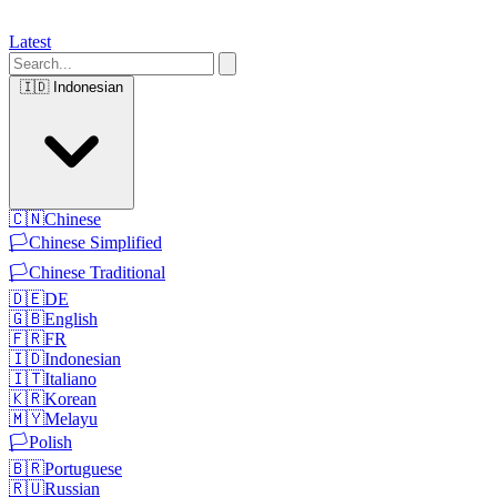
Latest
🇮🇩
Indonesian
🇨🇳
Chinese
🏳️
Chinese Simplified
🏳️
Chinese Traditional
🇩🇪
DE
🇬🇧
English
🇫🇷
FR
🇮🇩
Indonesian
🇮🇹
Italiano
🇰🇷
Korean
🇲🇾
Melayu
🏳️
Polish
🇧🇷
Portuguese
🇷🇺
Russian