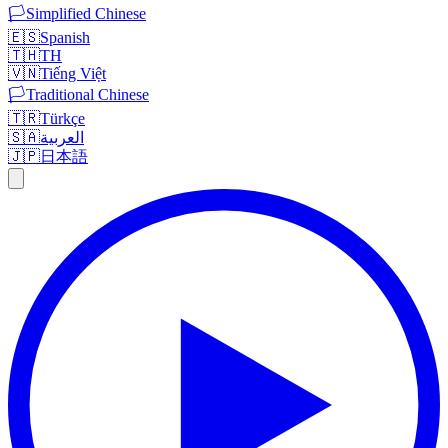
🏳️
Simplified Chinese
🇪🇸
Spanish
🇹🇭
TH
🇻🇳
Tiếng Việt
🏳️
Traditional Chinese
🇹🇷
Türkçe
🇸🇦
العربية
🇯🇵
日本語