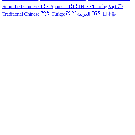
Simplified Chinese
🇪🇸
Spanish
🇹🇭
TH
🇻🇳
Tiếng Việt
🏳️
Traditional Chinese
🇹🇷
Türkçe
🇸🇦
العربية
🇯🇵
日本語