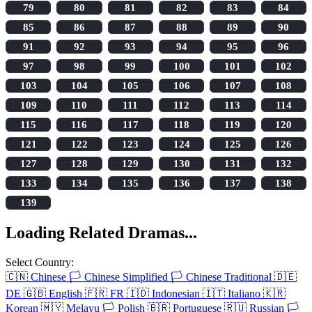
79
80
81
82
83
84
85
86
87
88
89
90
91
92
93
94
95
96
97
98
99
100
101
102
103
104
105
106
107
108
109
110
111
112
113
114
115
116
117
118
119
120
121
122
123
124
125
126
127
128
129
130
131
132
133
134
135
136
137
138
139
Loading Related Dramas...
Select Country:
🇨🇳
Chinese
🏳️
Chinese Simplified
🏳️
Chinese Traditional
🇩🇪
DE
🇬🇧
English
🇫🇷
FR
🇮🇩
Indonesian
🇮🇹
Italiano
🇰🇷
Korean
🇲🇾
Melayu
🏳️
Polish
🇧🇷
Portuguese
🇷🇺
Russian
🏳️