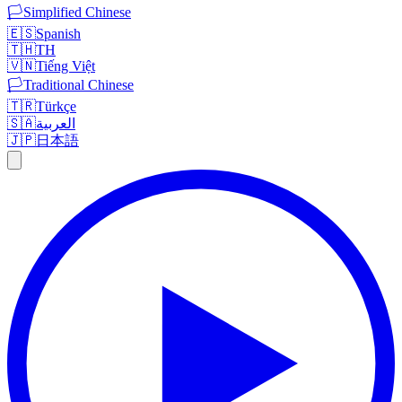
🏳️
Simplified Chinese
🇪🇸
Spanish
🇹🇭
TH
🇻🇳
Tiếng Việt
🏳️
Traditional Chinese
🇹🇷
Türkçe
🇸🇦
العربية
🇯🇵
日本語