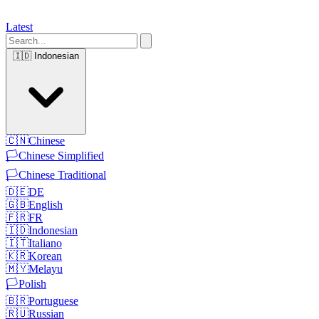
Latest
🇮🇩
Indonesian
🇨🇳
Chinese
🏳️
Chinese Simplified
🏳️
Chinese Traditional
🇩🇪
DE
🇬🇧
English
🇫🇷
FR
🇮🇩
Indonesian
🇮🇹
Italiano
🇰🇷
Korean
🇲🇾
Melayu
🏳️
Polish
🇧🇷
Portuguese
🇷🇺
Russian