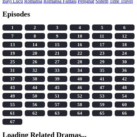
Bayi Lucu
Romansa
Romansa Fantasi
Penjahat
Sistem
Time Travel
Episodes
1
2
3
4
5
6
7
8
9
10
11
12
13
14
15
16
17
18
19
20
21
22
23
24
25
26
27
28
29
30
31
32
33
34
35
36
37
38
39
40
41
42
43
44
45
46
47
48
49
50
51
52
53
54
55
56
57
58
59
60
61
62
63
64
65
66
67
Loading Related Dramas...