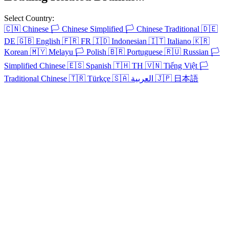
Select Country:
🇨🇳
Chinese
🏳️
Chinese Simplified
🏳️
Chinese Traditional
🇩🇪
DE
🇬🇧
English
🇫🇷
FR
🇮🇩
Indonesian
🇮🇹
Italiano
🇰🇷
Korean
🇲🇾
Melayu
🏳️
Polish
🇧🇷
Portuguese
🇷🇺
Russian
🏳️
Simplified Chinese
🇪🇸
Spanish
🇹🇭
TH
🇻🇳
Tiếng Việt
🏳️
Traditional Chinese
🇹🇷
Türkçe
🇸🇦
العربية
🇯🇵
日本語