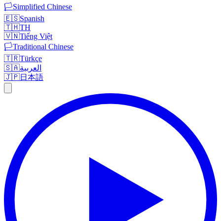
🏳️
Simplified Chinese
🇪🇸
Spanish
🇹🇭
TH
🇻🇳
Tiếng Việt
🏳️
Traditional Chinese
🇹🇷
Türkçe
🇸🇦
العربية
🇯🇵
日本語