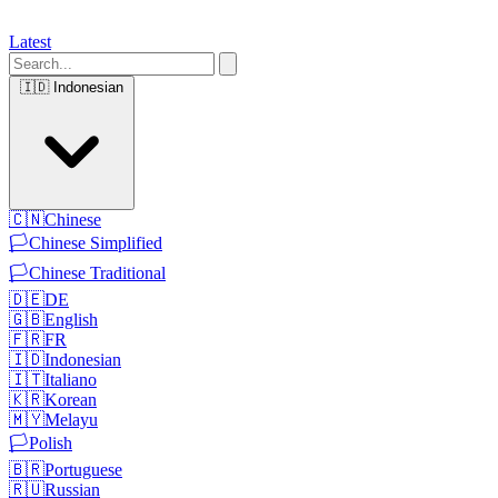
Latest
🇮🇩
Indonesian
🇨🇳
Chinese
🏳️
Chinese Simplified
🏳️
Chinese Traditional
🇩🇪
DE
🇬🇧
English
🇫🇷
FR
🇮🇩
Indonesian
🇮🇹
Italiano
🇰🇷
Korean
🇲🇾
Melayu
🏳️
Polish
🇧🇷
Portuguese
🇷🇺
Russian