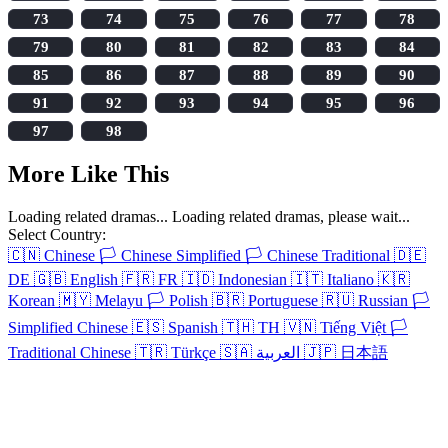
73
74
75
76
77
78
79
80
81
82
83
84
85
86
87
88
89
90
91
92
93
94
95
96
97
98
More Like This
Loading related dramas...
Loading related dramas, please wait...
Select Country:
🇨🇳
Chinese
🏳️
Chinese Simplified
🏳️
Chinese Traditional
🇩🇪
DE
🇬🇧
English
🇫🇷
FR
🇮🇩
Indonesian
🇮🇹
Italiano
🇰🇷
Korean
🇲🇾
Melayu
🏳️
Polish
🇧🇷
Portuguese
🇷🇺
Russian
🏳️
Simplified Chinese
🇪🇸
Spanish
🇹🇭
TH
🇻🇳
Tiếng Việt
🏳️
Traditional Chinese
🇹🇷
Türkçe
🇸🇦
العربية
🇯🇵
日本語