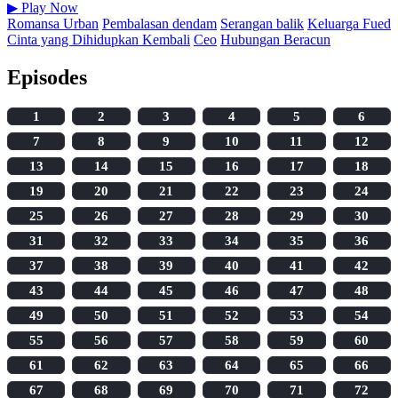
▶
Play Now
Romansa Urban
Pembalasan dendam
Serangan balik
Keluarga Fued
Cinta yang Dihidupkan Kembali
Ceo
Hubungan Beracun
Episodes
1
2
3
4
5
6
7
8
9
10
11
12
13
14
15
16
17
18
19
20
21
22
23
24
25
26
27
28
29
30
31
32
33
34
35
36
37
38
39
40
41
42
43
44
45
46
47
48
49
50
51
52
53
54
55
56
57
58
59
60
61
62
63
64
65
66
67
68
69
70
71
72