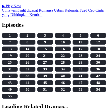
▶
Play Now
Cinta yang sulit didapat
Romansa Urban
Keluarga Fued
Ceo
Cinta
yang Dihidupkan Kembali
Episodes
1
2
3
4
5
6
7
8
9
10
11
12
13
14
15
16
17
18
19
20
21
22
23
24
25
26
27
28
29
30
31
32
33
34
35
36
37
38
39
40
41
42
43
44
45
46
47
48
49
50
51
52
53
54
55
Loading Related Dramas...