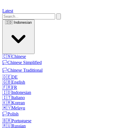
Latest
🇮🇩
Indonesian
🇨🇳
Chinese
🏳️
Chinese Simplified
🏳️
Chinese Traditional
🇩🇪
DE
🇬🇧
English
🇫🇷
FR
🇮🇩
Indonesian
🇮🇹
Italiano
🇰🇷
Korean
🇲🇾
Melayu
🏳️
Polish
🇧🇷
Portuguese
🇷🇺
Russian