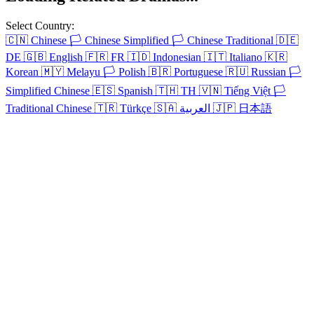
Select Country:
🇨🇳
Chinese
🏳️
Chinese Simplified
🏳️
Chinese Traditional
🇩🇪
DE
🇬🇧
English
🇫🇷
FR
🇮🇩
Indonesian
🇮🇹
Italiano
🇰🇷
Korean
🇲🇾
Melayu
🏳️
Polish
🇧🇷
Portuguese
🇷🇺
Russian
🏳️
Simplified Chinese
🇪🇸
Spanish
🇹🇭
TH
🇻🇳
Tiếng Việt
🏳️
Traditional Chinese
🇹🇷
Türkçe
🇸🇦
العربية
🇯🇵
日本語