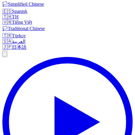
🏳️
Simplified Chinese
🇪🇸
Spanish
🇹🇭
TH
🇻🇳
Tiếng Việt
🏳️
Traditional Chinese
🇹🇷
Türkçe
🇸🇦
العربية
🇯🇵
日本語