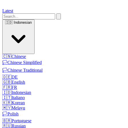
Latest
🇮🇩
Indonesian
🇨🇳
Chinese
🏳️
Chinese Simplified
🏳️
Chinese Traditional
🇩🇪
DE
🇬🇧
English
🇫🇷
FR
🇮🇩
Indonesian
🇮🇹
Italiano
🇰🇷
Korean
🇲🇾
Melayu
🏳️
Polish
🇧🇷
Portuguese
🇷🇺
Russian