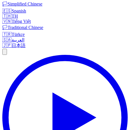
🏳️
Simplified Chinese
🇪🇸
Spanish
🇹🇭
TH
🇻🇳
Tiếng Việt
🏳️
Traditional Chinese
🇹🇷
Türkçe
🇸🇦
العربية
🇯🇵
日本語