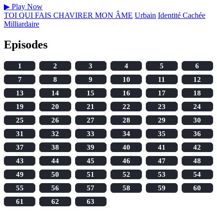
▶
Play Now
TOI QUI FAIS CHAVIRER MON ÂME
Urbain
Identité Cachée
Milliardaire
Episodes
1
2
3
4
5
6
7
8
9
10
11
12
13
14
15
16
17
18
19
20
21
22
23
24
25
26
27
28
29
30
31
32
33
34
35
36
37
38
39
40
41
42
43
44
45
46
47
48
49
50
51
52
53
54
55
56
57
58
59
60
61
62
63