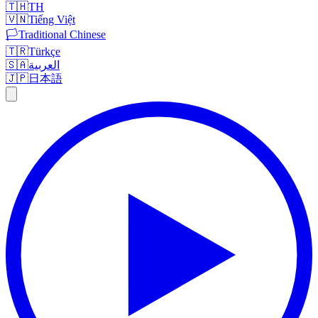
🇹🇭
TH
🇻🇳
Tiếng Việt
🏳️
Traditional Chinese
🇹🇷
Türkçe
🇸🇦
العربية
🇯🇵
日本語