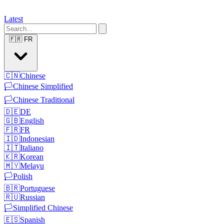
Latest
🇫🇷
FR
🇨🇳
Chinese
🏳️
Chinese Simplified
🏳️
Chinese Traditional
🇩🇪
DE
🇬🇧
English
🇫🇷
FR
🇮🇩
Indonesian
🇮🇹
Italiano
🇰🇷
Korean
🇲🇾
Melayu
🏳️
Polish
🇧🇷
Portuguese
🇷🇺
Russian
🏳️
Simplified Chinese
🇪🇸
Spanish