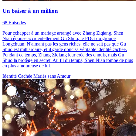
Un baiser à un million
68 Episodes
Pour échapper à un mariage arrangé avec Zhang Ziqiang, Shen
Nian épouse accidentellement Gu Shuo, le PDG du groupe
Longchuan. N'aimant pas les gens riches, elle ne sait pas que Gu
Shuo est milliardaire, et il garde donc sa véritable identité cachée.
Pendant ce temps, Zhang Ziqiang leur crée des ennuis, mais Gu
Shuo la protège en secret. Au fil du temps, Shen Nian tombe de plus
en plus amoureuse de lui.
Identité Cachée
Mariés sans Amour