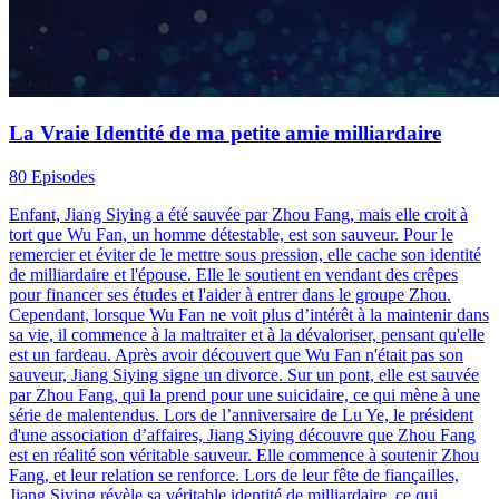
La Vraie Identité de ma petite amie milliardaire
80 Episodes
Enfant, Jiang Siying a été sauvée par Zhou Fang, mais elle croit à
tort que Wu Fan, un homme détestable, est son sauveur. Pour le
remercier et éviter de le mettre sous pression, elle cache son identité
de milliardaire et l'épouse. Elle le soutient en vendant des crêpes
pour financer ses études et l'aider à entrer dans le groupe Zhou.
Cependant, lorsque Wu Fan ne voit plus d’intérêt à la maintenir dans
sa vie, il commence à la maltraiter et à la dévaloriser, pensant qu'elle
est un fardeau. Après avoir découvert que Wu Fan n'était pas son
sauveur, Jiang Siying signe un divorce. Sur un pont, elle est sauvée
par Zhou Fang, qui la prend pour une suicidaire, ce qui mène à une
série de malentendus. Lors de l’anniversaire de Lu Ye, le président
d'une association d’affaires, Jiang Siying découvre que Zhou Fang
est en réalité son véritable sauveur. Elle commence à soutenir Zhou
Fang, et leur relation se renforce. Lors de leur fête de fiançailles,
Jiang Siying révèle sa véritable identité de milliardaire, ce qui