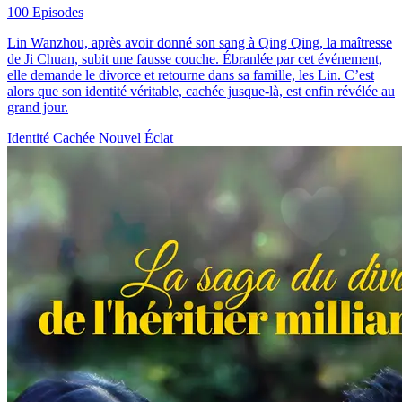
100 Episodes
Lin Wanzhou, après avoir donné son sang à Qing Qing, la maîtresse
de Ji Chuan, subit une fausse couche. Ébranlée par cet événement,
elle demande le divorce et retourne dans sa famille, les Lin. C’est
alors que son identité véritable, cachée jusque-là, est enfin révélée au
grand jour.
Identité Cachée
Nouvel Éclat