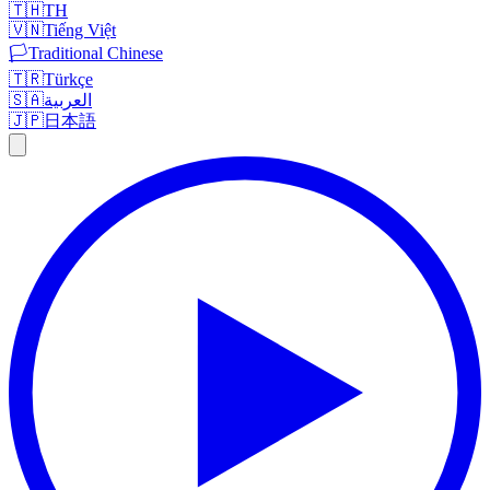
🇹🇭
TH
🇻🇳
Tiếng Việt
🏳️
Traditional Chinese
🇹🇷
Türkçe
🇸🇦
العربية
🇯🇵
日本語