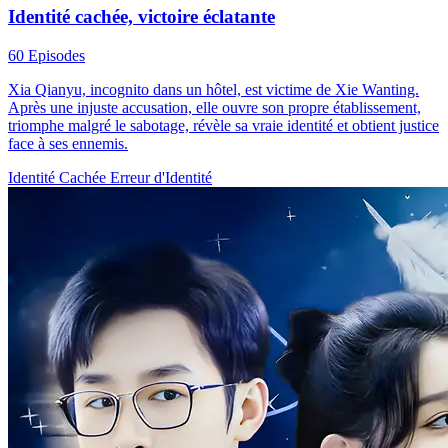
Identité cachée, victoire éclatante
60 Episodes
Xia Qianyu, incognito dans un hôtel, est victime de Xie Wanting.
Après une injuste accusation, elle ouvre son propre établissement,
triomphe malgré le sabotage, révèle sa vraie identité et obtient justice
face à ses ennemis.
Identité Cachée
Erreur d'Identité