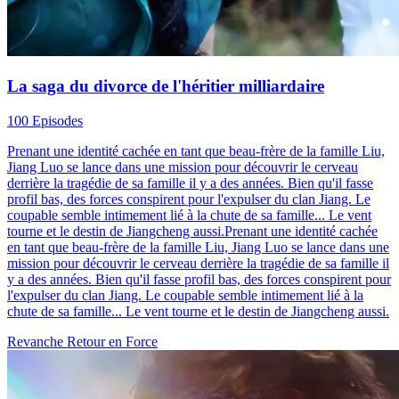
La saga du divorce de l'héritier milliardaire
100 Episodes
Prenant une identité cachée en tant que beau-frère de la famille Liu,
Jiang Luo se lance dans une mission pour découvrir le cerveau
derrière la tragédie de sa famille il y a des années. Bien qu'il fasse
profil bas, des forces conspirent pour l'expulser du clan Jiang. Le
coupable semble intimement lié à la chute de sa famille... Le vent
tourne et le destin de Jiangcheng aussi.Prenant une identité cachée
en tant que beau-frère de la famille Liu, Jiang Luo se lance dans une
mission pour découvrir le cerveau derrière la tragédie de sa famille il
y a des années. Bien qu'il fasse profil bas, des forces conspirent pour
l'expulser du clan Jiang. Le coupable semble intimement lié à la
chute de sa famille... Le vent tourne et le destin de Jiangcheng aussi.
Revanche
Retour en Force