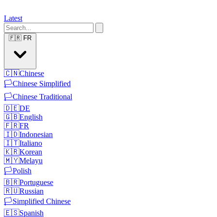
Latest
🇫🇷
FR
🇨🇳
Chinese
🏳️
Chinese Simplified
🏳️
Chinese Traditional
🇩🇪
DE
🇬🇧
English
🇫🇷
FR
🇮🇩
Indonesian
🇮🇹
Italiano
🇰🇷
Korean
🇲🇾
Melayu
🏳️
Polish
🇧🇷
Portuguese
🇷🇺
Russian
🏳️
Simplified Chinese
🇪🇸
Spanish