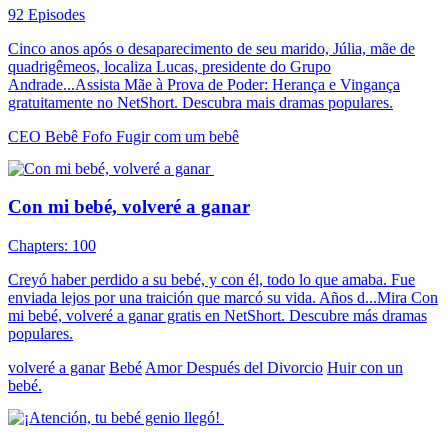
92 Episodes
Cinco anos após o desaparecimento de seu marido, Júlia, mãe de
quadrigêmeos, localiza Lucas, presidente do Grupo
Andrade...Assista Mãe à Prova de Poder: Herança e Vingança
gratuitamente no NetShort. Descubra mais dramas populares.
CEO
Bebê Fofo
Fugir com um bebê
Con mi bebé, volveré a ganar
Chapters: 100
Creyó haber perdido a su bebé, y con él, todo lo que amaba. Fue
enviada lejos por una traición que marcó su vida. Años d...Mira Con
mi bebé, volveré a ganar gratis en NetShort. Descubre más dramas
populares.
volveré a ganar
Bebé
Amor Después del Divorcio
Huir con un
bebé.