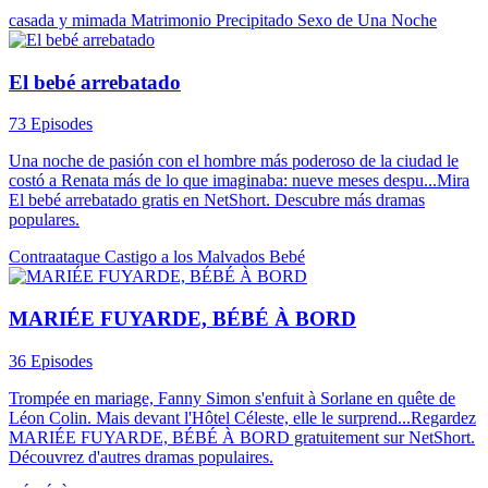
casada y mimada
Matrimonio Precipitado
Sexo de Una Noche
El bebé arrebatado
73 Episodes
Una noche de pasión con el hombre más poderoso de la ciudad le
costó a Renata más de lo que imaginaba: nueve meses despu...Mira
El bebé arrebatado gratis en NetShort. Descubre más dramas
populares.
Contraataque
Castigo a los Malvados
Bebé
MARIÉE FUYARDE, BÉBÉ À BORD
36 Episodes
Trompée en mariage, Fanny Simon s'enfuit à Sorlane en quête de
Léon Colin. Mais devant l'Hôtel Céleste, elle le surprend...Regardez
MARIÉE FUYARDE, BÉBÉ À BORD gratuitement sur NetShort.
Découvrez d'autres dramas populaires.