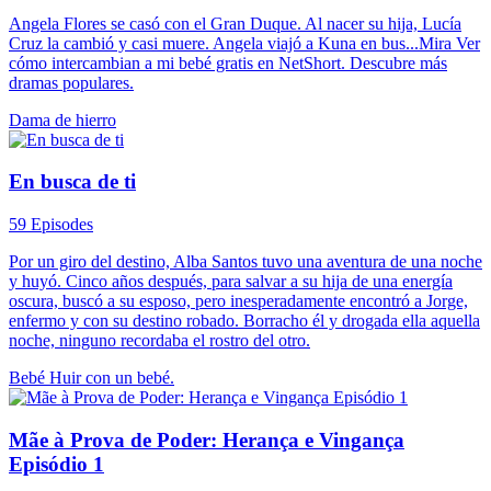
Angela Flores se casó con el Gran Duque. Al nacer su hija, Lucía
Cruz la cambió y casi muere. Angela viajó a Kuna en bus...Mira Ver
cómo intercambian a mi bebé gratis en NetShort. Descubre más
dramas populares.
Dama de hierro
En busca de ti
59 Episodes
Por un giro del destino, Alba Santos tuvo una aventura de una noche
y huyó. Cinco años después, para salvar a su hija de una energía
oscura, buscó a su esposo, pero inesperadamente encontró a Jorge,
enfermo y con su destino robado. Borracho él y drogada ella aquella
noche, ninguno recordaba el rostro del otro.
Bebé
Huir con un bebé.
Mãe à Prova de Poder: Herança e Vingança
Episódio 1