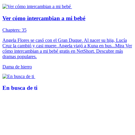
Ver cómo intercambian a mi bebé
Chapters: 35
Angela Flores se casó con el Gran Duque. Al nacer su hija, Lucía
Cruz la cambió y casi muere. Angela viajó a Kuna en bus...Mira Ver
cómo intercambian a mi bebé gratis en NetShort. Descubre más
dramas populares.
Dama de hierro
En busca de ti
Chapters: 59
Por un giro del destino, Alba Santos tuvo una aventura de una noche
y huyó. Cinco años después, para salvar a su hija de una energía
oscura, buscó a su esposo, pero inesperadamente encontró a Jorge,
enfermo y con su destino robado. Borracho él y drogada ella aquella
noche, ninguno recordaba el rostro del otro.