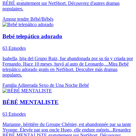
BÉBÉ gratuitement sur NetShort. Découvrez d'autres dramas
populaires.
Amour tendre
Bébé/Bébés
Bebé telepático adorado
63 Episodes
Isabella, hija del Grupo Ruiz, fue abandonada por su tía y criada por
Fernando. Hace 10 meses, huyó al auto de Leonardo,...Mira Bebé
telepático adorado gratis en NetShort. Descubre más dramas
populares.
Familia Adinerada
Sexo de Una Noche
Bebé
BÉBÉ MENTALISTE
63 Episodes
Marianne, héritière du Groupe Chénier, est abandonnée par sa tante
Yvonne. Élevée par son oncle Hugo, elle endure mépris...Regardez
BÉBÉ MENTALISTE gratuitement sur NetShort. Découvrez