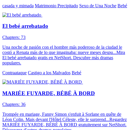
casada y mimada
Matrimonio Precipitado
Sexo de Una Noche
Bebé
El bebé arrebatado
Chapters: 73
Una noche de pasión con el hombre más poderoso de la ciudad le
costó a Renata más de lo que imaginaba: nueve meses despu...Mira
El bebé arrebatado gratis en NetShort. Descubre más dramas
populares.
Contraataque
Castigo a los Malvados
Bebé
MARIÉE FUYARDE, BÉBÉ À BORD
Chapters: 36
Trompée en mariage, Fanny Simon s'enfuit à Sorlane en quête de
Léon Colin. Mais devant l'Hôtel Céleste, elle le surprend...Regardez
MARIÉE FUYARDE, BÉBÉ À BORD gratuitement sur NetShort.
Découvrez d'autres dramas populaires.