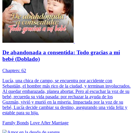
De abandonada a consentida: Todo gracias a mi
bebé (Doblado)
Chapters: 62
Lucía, una chica de campo, se encuentra por accidente con
Sebastián, el hombre más rico de la ciudad, y terminan involucrados.
Al quedar embarazada, planea abortar. Pero al escuchar la voz de su
bebé, recuerda su vida pasada: por rechazar la ayuda de los
Guzmán, vivió y murió en la miseria. Impactada por la voz de su
bebé, Lucía decide cambiar su destino, asegurando una vida feliz y
estable para su hija.
Family Bonds
Love After Marriage