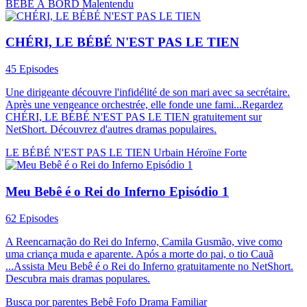
BÉBÉ À BORD
Malentendu
CHÉRI, LE BÉBÉ N'EST PAS LE TIEN
45 Episodes
Une dirigeante découvre l'infidélité de son mari avec sa secrétaire.
Après une vengeance orchestrée, elle fonde une fami...Regardez
CHÉRI, LE BÉBÉ N'EST PAS LE TIEN gratuitement sur
NetShort. Découvrez d'autres dramas populaires.
LE BÉBÉ N'EST PAS LE TIEN
Urbain
Héroïne Forte
Meu Bebê é o Rei do Inferno Episódio 1
62 Episodes
A Reencarnação do Rei do Inferno, Camila Gusmão, vive como
uma criança muda e aparente. Após a morte do pai, o tio Cauã
...Assista Meu Bebê é o Rei do Inferno gratuitamente no NetShort.
Descubra mais dramas populares.
Busca por parentes
Bebê Fofo
Drama Familiar