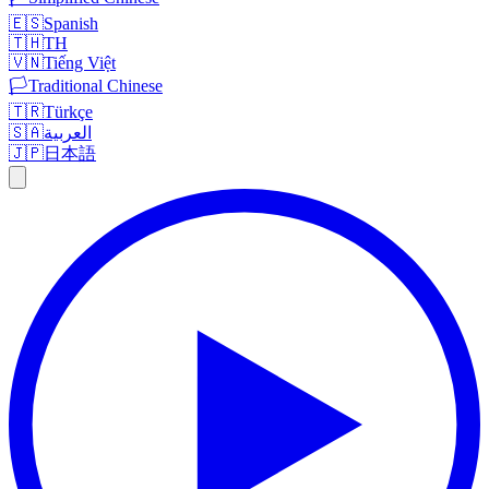
🇪🇸
Spanish
🇹🇭
TH
🇻🇳
Tiếng Việt
🏳️
Traditional Chinese
🇹🇷
Türkçe
🇸🇦
العربية
🇯🇵
日本語