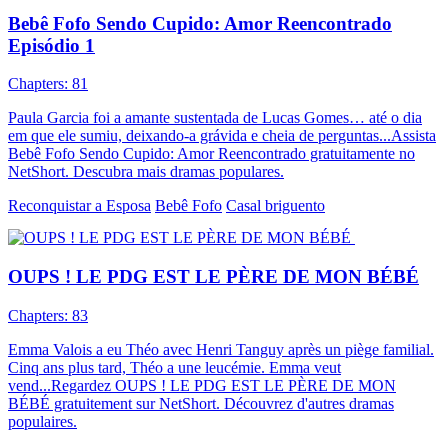
Bebê Fofo Sendo Cupido: Amor Reencontrado
Episódio 1
Chapters: 81
Paula Garcia foi a amante sustentada de Lucas Gomes… até o dia
em que ele sumiu, deixando-a grávida e cheia de perguntas...Assista
Bebê Fofo Sendo Cupido: Amor Reencontrado gratuitamente no
NetShort. Descubra mais dramas populares.
Reconquistar a Esposa
Bebê Fofo
Casal briguento
OUPS ! LE PDG EST LE PÈRE DE MON BÉBÉ
Chapters: 83
Emma Valois a eu Théo avec Henri Tanguy après un piège familial.
Cinq ans plus tard, Théo a une leucémie. Emma veut
vend...Regardez OUPS ! LE PDG EST LE PÈRE DE MON
BÉBÉ gratuitement sur NetShort. Découvrez d'autres dramas
populaires.