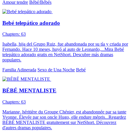
Amour tendre
Bébé/Bébés
Bebé telepático adorado
Chapters: 63
Isabella, hija del Grupo Ruiz, fue abandonada por su tía y criada por
Fernando. Hace 10 meses, huyó al auto de Leonardo,...Mira Bebé
telepático adorado gratis en NetShort. Descubre más dramas
populares.
Familia Adinerada
Sexo de Una Noche
Bebé
BÉBÉ MENTALISTE
Chapters: 63
Marianne, héritière du Groupe Chénier, est abandonnée par sa tante
Yvonne. Élevée par son oncle Hugo, elle endure mépris...Regardez
BÉBÉ MENTALISTE gratuitement sur NetShort. Découvrez
d'autres dramas populaires.