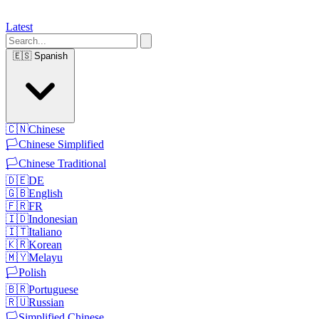
Latest
🇪🇸
Spanish
🇨🇳
Chinese
🏳️
Chinese Simplified
🏳️
Chinese Traditional
🇩🇪
DE
🇬🇧
English
🇫🇷
FR
🇮🇩
Indonesian
🇮🇹
Italiano
🇰🇷
Korean
🇲🇾
Melayu
🏳️
Polish
🇧🇷
Portuguese
🇷🇺
Russian
🏳️
Simplified Chinese