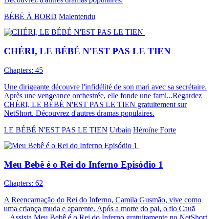
BÉBÉ À BORD
Malentendu
CHÉRI, LE BÉBÉ N'EST PAS LE TIEN
Chapters: 45
Une dirigeante découvre l'infidélité de son mari avec sa secrétaire.
Après une vengeance orchestrée, elle fonde une fami...Regardez
CHÉRI, LE BÉBÉ N'EST PAS LE TIEN gratuitement sur
NetShort. Découvrez d'autres dramas populaires.
LE BÉBÉ N'EST PAS LE TIEN
Urbain
Héroïne Forte
Meu Bebê é o Rei do Inferno Episódio 1
Chapters: 62
A Reencarnação do Rei do Inferno, Camila Gusmão, vive como
uma criança muda e aparente. Após a morte do pai, o tio Cauã
...Assista Meu Bebê é o Rei do Inferno gratuitamente no NetShort.