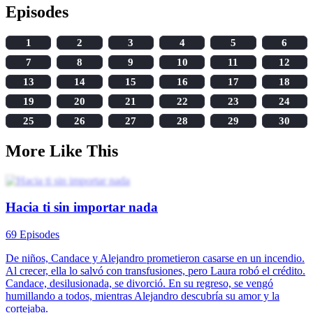
Episodes
1
2
3
4
5
6
7
8
9
10
11
12
13
14
15
16
17
18
19
20
21
22
23
24
25
26
27
28
29
30
More Like This
Hacia ti sin importar nada
69 Episodes
De niños, Candace y Alejandro prometieron casarse en un incendio.
Al crecer, ella lo salvó con transfusiones, pero Laura robó el crédito.
Candace, desilusionada, se divorció. En su regreso, se vengó
humillando a todos, mientras Alejandro descubría su amor y la
cortejaba.