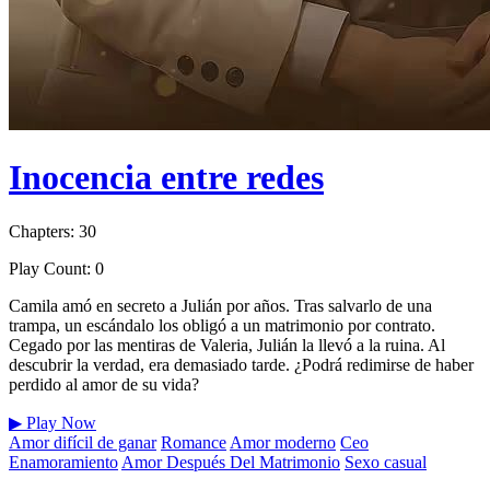
Inocencia entre redes
Chapters: 30
Play Count: 0
Camila amó en secreto a Julián por años. Tras salvarlo de una
trampa, un escándalo los obligó a un matrimonio por contrato.
Cegado por las mentiras de Valeria, Julián la llevó a la ruina. Al
descubrir la verdad, era demasiado tarde. ¿Podrá redimirse de haber
perdido al amor de su vida?
▶
Play Now
Amor difícil de ganar
Romance
Amor moderno
Ceo
Enamoramiento
Amor Después Del Matrimonio
Sexo casual