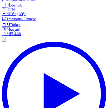
🇪🇸
Spanish
🇹🇭
TH
🇻🇳
Tiếng Việt
🏳️
Traditional Chinese
🇹🇷
Türkçe
🇸🇦
العربية
🇯🇵
日本語