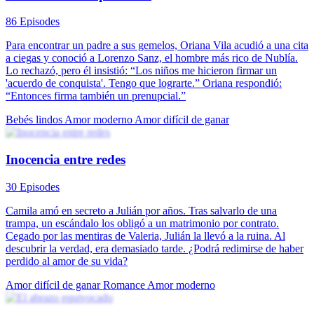
86 Episodes
Para encontrar un padre a sus gemelos, Oriana Vila acudió a una cita
a ciegas y conoció a Lorenzo Sanz, el hombre más rico de Nublía.
Lo rechazó, pero él insistió: “Los niños me hicieron firmar un
'acuerdo de conquista'. Tengo que lograrte.” Oriana respondió:
“Entonces firma también un prenupcial.”
Bebés lindos
Amor moderno
Amor difícil de ganar
Inocencia entre redes
30 Episodes
Camila amó en secreto a Julián por años. Tras salvarlo de una
trampa, un escándalo los obligó a un matrimonio por contrato.
Cegado por las mentiras de Valeria, Julián la llevó a la ruina. Al
descubrir la verdad, era demasiado tarde. ¿Podrá redimirse de haber
perdido al amor de su vida?
Amor difícil de ganar
Romance
Amor moderno