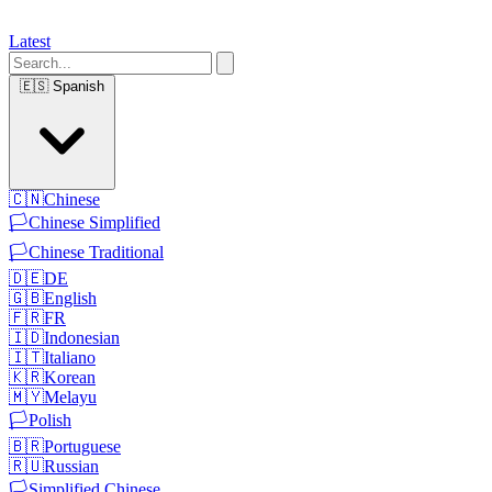
Latest
🇪🇸
Spanish
🇨🇳
Chinese
🏳️
Chinese Simplified
🏳️
Chinese Traditional
🇩🇪
DE
🇬🇧
English
🇫🇷
FR
🇮🇩
Indonesian
🇮🇹
Italiano
🇰🇷
Korean
🇲🇾
Melayu
🏳️
Polish
🇧🇷
Portuguese
🇷🇺
Russian
🏳️
Simplified Chinese