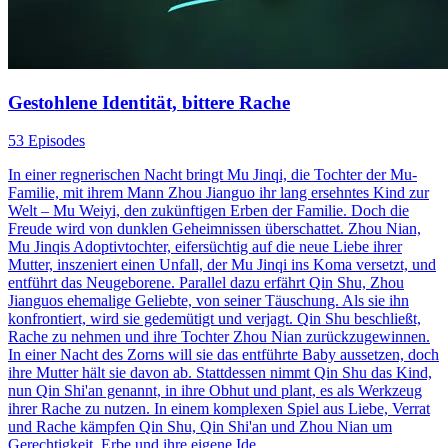
Gestohlene Identität, bittere Rache
53 Episodes
In einer regnerischen Nacht bringt Mu Jinqi, die Tochter der Mu-
Familie, mit ihrem Mann Zhou Jianguo ihr lang ersehntes Kind zur
Welt – Mu Weiyi, den zukünftigen Erben der Familie. Doch die
Freude wird von dunklen Geheimnissen überschattet. Zhou Nian,
Mu Jinqis Adoptivtochter, eifersüchtig auf die neue Liebe ihrer
Mutter, inszeniert einen Unfall, der Mu Jinqi ins Koma versetzt, und
entführt das Neugeborene. Parallel dazu erfährt Qin Shu, Zhou
Jianguos ehemalige Geliebte, von seiner Täuschung. Als sie ihn
konfrontiert, wird sie gedemütigt und verjagt. Qin Shu beschließt,
Rache zu nehmen und ihre Tochter Zhou Nian zurückzugewinnen.
In einer Nacht des Zorns will sie das entführte Baby aussetzen, doch
ihre Mutter hält sie davon ab. Stattdessen nimmt Qin Shu das Kind,
nun Qin Shi'an genannt, in ihre Obhut und plant, es als Werkzeug
ihrer Rache zu nutzen. In einem komplexen Spiel aus Liebe, Verrat
und Rache kämpfen Qin Shu, Qin Shi'an und Zhou Nian um
Gerechtigkeit, Erbe und ihre eigene Ide