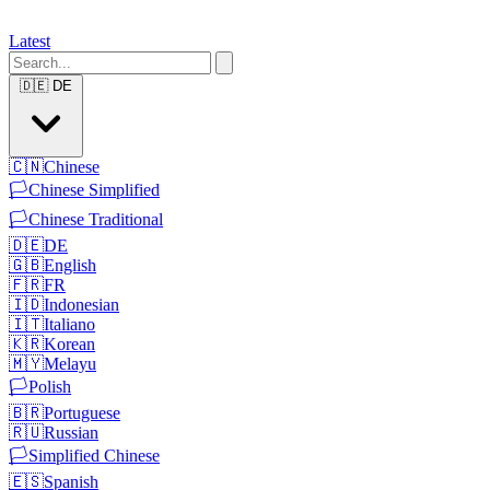
Latest
🇩🇪
DE
🇨🇳
Chinese
🏳️
Chinese Simplified
🏳️
Chinese Traditional
🇩🇪
DE
🇬🇧
English
🇫🇷
FR
🇮🇩
Indonesian
🇮🇹
Italiano
🇰🇷
Korean
🇲🇾
Melayu
🏳️
Polish
🇧🇷
Portuguese
🇷🇺
Russian
🏳️
Simplified Chinese
🇪🇸
Spanish