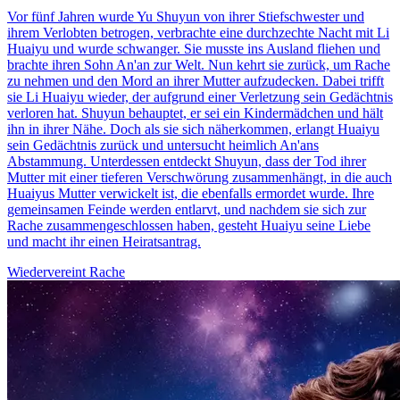
Vor fünf Jahren wurde Yu Shuyun von ihrer Stiefschwester und
ihrem Verlobten betrogen, verbrachte eine durchzechte Nacht mit Li
Huaiyu und wurde schwanger. Sie musste ins Ausland fliehen und
brachte ihren Sohn An'an zur Welt. Nun kehrt sie zurück, um Rache
zu nehmen und den Mord an ihrer Mutter aufzudecken. Dabei trifft
sie Li Huaiyu wieder, der aufgrund einer Verletzung sein Gedächtnis
verloren hat. Shuyun behauptet, er sei ein Kindermädchen und hält
ihn in ihrer Nähe. Doch als sie sich näherkommen, erlangt Huaiyu
sein Gedächtnis zurück und untersucht heimlich An'ans
Abstammung. Unterdessen entdeckt Shuyun, dass der Tod ihrer
Mutter mit einer tieferen Verschwörung zusammenhängt, in die auch
Huaiyus Mutter verwickelt ist, die ebenfalls ermordet wurde. Ihre
gemeinsamen Feinde werden entlarvt, und nachdem sie sich zur
Rache zusammengeschlossen haben, gesteht Huaiyu seine Liebe
und macht ihr einen Heiratsantrag.
Wiedervereint
Rache