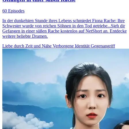
60 Episodes
In der dunkelsten Stunde ihres Lebens schmiedet Fiona Rache: Ihre
Schwester wurde von reichen Söhnen in den Tod getriebe...Sieh dir
Gefangen in einer süßen Rache kostenlos auf NetShort an. Entdecke
weitere beliebte Dramen.
Liebe durch Zeit und Nähe
Verborgene Identität
Gegenangriff