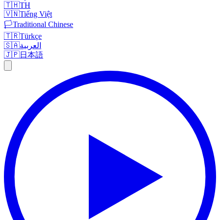
🇹🇭
TH
🇻🇳
Tiếng Việt
🏳️
Traditional Chinese
🇹🇷
Türkçe
🇸🇦
العربية
🇯🇵
日本語