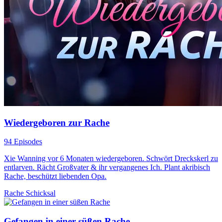
Wiedergeboren zur Rache
94 Episodes
Xie Wanning vor 6 Monaten wiedergeboren. Schwört Dreckskerl zu
entlarven. Rächt Großvater & ihr vergangenes Ich. Plant akribisch
Rache, beschützt liebenden Opa.
Rache
Schicksal
Gefangen in einer süßen Rache