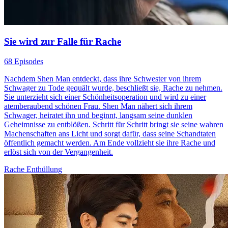
Sie wird zur Falle für Rache
68 Episodes
Nachdem Shen Man entdeckt, dass ihre Schwester von ihrem
Schwager zu Tode gequält wurde, beschließt sie, Rache zu nehmen.
Sie unterzieht sich einer Schönheitsoperation und wird zu einer
atemberaubend schönen Frau. Shen Man nähert sich ihrem
Schwager, heiratet ihn und beginnt, langsam seine dunklen
Geheimnisse zu entblößen. Schritt für Schritt bringt sie seine wahren
Machenschaften ans Licht und sorgt dafür, dass seine Schandtaten
öffentlich gemacht werden. Am Ende vollzieht sie ihre Rache und
erlöst sich von der Vergangenheit.
Rache
Enthüllung