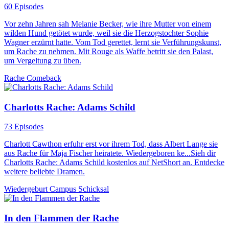
60 Episodes
Vor zehn Jahren sah Melanie Becker, wie ihre Mutter von einem
wilden Hund getötet wurde, weil sie die Herzogstochter Sophie
Wagner erzürnt hatte. Vom Tod gerettet, lernt sie Verführungskunst,
um Rache zu nehmen. Mit Rouge als Waffe betritt sie den Palast,
um Vergeltung zu üben.
Rache
Comeback
Charlotts Rache: Adams Schild
73 Episodes
Charlott Cawthon erfuhr erst vor ihrem Tod, dass Albert Lange sie
aus Rache für Maja Fischer heiratete. Wiedergeboren ke...Sieh dir
Charlotts Rache: Adams Schild kostenlos auf NetShort an. Entdecke
weitere beliebte Dramen.
Wiedergeburt
Campus
Schicksal
In den Flammen der Rache