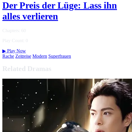
Der Preis der Lüge: Lass ihn
alles verlieren
Chapters: 60
Play Count: 0
▶
Play Now
Rache
Zeitreise
Modern
Superfrauen
Related Dramas