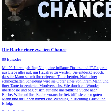
Die Rache einer zweiten Chance
80 Episodes
Mit 29 Jahren gab Jing Ning, eine brillante Finanz- und IT-Expertin,
aus Liebe alles auf, um Hausfrau zu werden. Sie entdeckt jedoch,
dass ihr Mann sie mit ihrer eigenen Tante betrügt. Nach einer
schmerzhaften Scheidung wird sie Opfer eines von ihrem Mann und
ihrer Tante inszenierten Mordversuchs. Wie durch ein Wunder
überlebt sie und begibt sich auf eine unerbittliche Suche nach
Rache. Während ihre Rache voranschreitet, trifft sie einen guten
Mann und ihr Leben nimmt eine Wendung in Richtung Glück und
Erfolg.