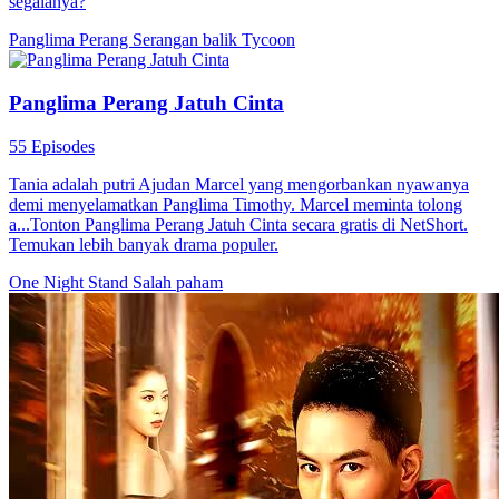
segalanya?
Panglima Perang
Serangan balik
Tycoon
Panglima Perang Jatuh Cinta
55 Episodes
Tania adalah putri Ajudan Marcel yang mengorbankan nyawanya
demi menyelamatkan Panglima Timothy. Marcel meminta tolong
a...Tonton Panglima Perang Jatuh Cinta secara gratis di NetShort.
Temukan lebih banyak drama populer.
One Night Stand
Salah paham