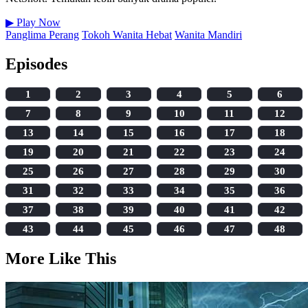
▶
Play Now
Panglima Perang
Tokoh Wanita Hebat
Wanita Mandiri
Episodes
1
2
3
4
5
6
7
8
9
10
11
12
13
14
15
16
17
18
19
20
21
22
23
24
25
26
27
28
29
30
31
32
33
34
35
36
37
38
39
40
41
42
43
44
45
46
47
48
More Like This