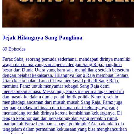
Jejak Hilangnya Sang Panglima
89 Episodes
Faraz Saba, seorang pemuda sederhana, mendapati dirinya memiliki
wajah dan nama yang sama persis dengan Sang Raja, panglima
besar dari Dunia Utara yang baru saja menghilang setelah berseteru
dengan pejabat kekaisaran. Hilangnya Sang Raja membuat Tentara
Utara kacau balau. Luna Chaya, pengawal pribadi Sang Raja,
meminta Faraz untuk menyamar sebagai Sang Raja demi
menstabilkan situasi. Meski ragu, Faraz menerima tugas berat ini
dan masuk ke dalam dunia penuh intrik politik.Namun, selain
menghadapi ancaman dari musuh-musuh Sang Raja, Faraz juga
berjuang melawan hinaan dan tekanan dari keluarganya yang
memandang rendah dirinya karena kemiskinan keluarganya. Di
tengah kebohongan dan persekongkolan yang semakin rumit,
mampukah Faraz bertahan sebagai pemimpin? Atau akankah dia
tenggelam dalam permainan kekuasaan yang bisa menghancurkan