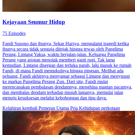
Kejayaan Seumur Hidup
75 Episodes
Fandi Susono dan ibunya, Sekar Harsya, mengalami tragedi ketika
ibunya secara tidak sengaja diinjak hingga tewas oleh Panglima
Perang, Lintang Yaksa, waktu berjalan-jalan. Keluarga Panglima
Perang yang arogan menolak memberi ganti rugi. Tak lama
kemudian, Lintang disergap dan terluka parah, lalu masuk ke rumah
Fandi, di mana Fandi memukulnya hingga pingsan. Melihat ada
peluang, Fandi akhirnya menyamar sebagai Lintang dan menyusup
ke markas Panglima Perang Zun. Dari situ, Fandi mulai
merencanakan pembalasan dendamnya, menghina mantan pacarnya,
dan membalas dendam terhadap musuh lamanya, memulai jalan
menuju kesuksesan melalui kebohongan dan tipu daya.
Kelahiran kembali
Pemeran Utama Pria
Kehidupan perkotaan