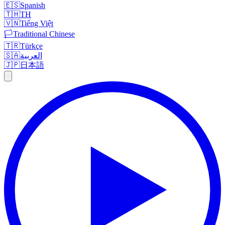
🇪🇸
Spanish
🇹🇭
TH
🇻🇳
Tiếng Việt
🏳️
Traditional Chinese
🇹🇷
Türkçe
🇸🇦
العربية
🇯🇵
日本語