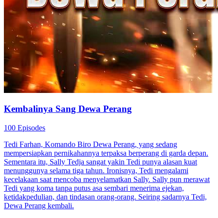
Kembalinya Sang Dewa Perang
100 Episodes
Tedi Farhan, Komando Biro Dewa Perang, yang sedang
mempersiapkan pernikahannya terpaksa berperang di garda depan.
Sementara itu, Sally Tedja sangat yakin Tedi punya alasan kuat
menunggunya selama tiga tahun. Ironisnya, Tedi mengalami
kecelakaan saat mencoba menyelamatkan Sally. Sally pun merawat
Tedi yang koma tanpa putus asa sembari menerima ejekan,
ketidakpedulian, dan tindasan orang-orang. Seiring sadarnya Tedi,
Dewa Perang kembali.