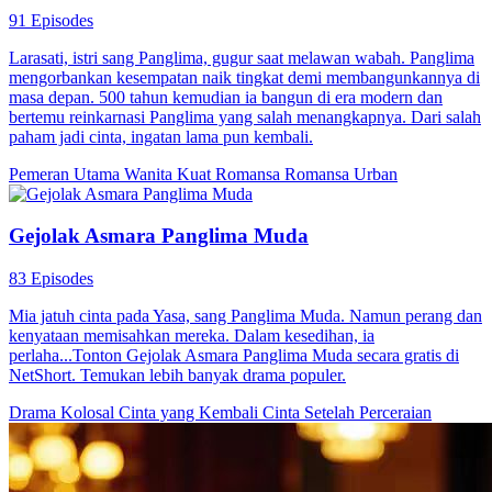
91 Episodes
Larasati, istri sang Panglima, gugur saat melawan wabah. Panglima
mengorbankan kesempatan naik tingkat demi membangunkannya di
masa depan. 500 tahun kemudian ia bangun di era modern dan
bertemu reinkarnasi Panglima yang salah menangkapnya. Dari salah
paham jadi cinta, ingatan lama pun kembali.
Pemeran Utama Wanita Kuat
Romansa
Romansa Urban
Gejolak Asmara Panglima Muda
83 Episodes
Mia jatuh cinta pada Yasa, sang Panglima Muda. Namun perang dan
kenyataan memisahkan mereka. Dalam kesedihan, ia
perlaha...Tonton Gejolak Asmara Panglima Muda secara gratis di
NetShort. Temukan lebih banyak drama populer.
Drama Kolosal
Cinta yang Kembali
Cinta Setelah Perceraian