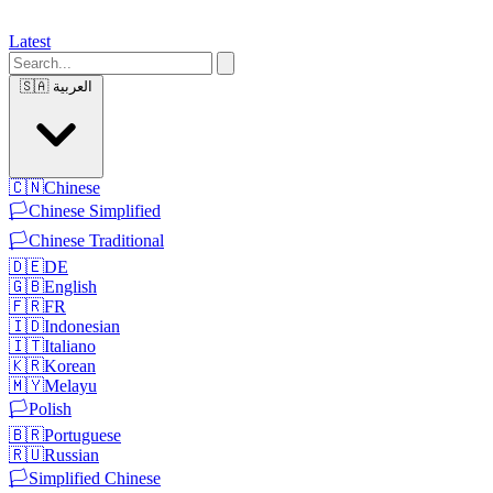
Latest
🇸🇦
العربية
🇨🇳
Chinese
🏳️
Chinese Simplified
🏳️
Chinese Traditional
🇩🇪
DE
🇬🇧
English
🇫🇷
FR
🇮🇩
Indonesian
🇮🇹
Italiano
🇰🇷
Korean
🇲🇾
Melayu
🏳️
Polish
🇧🇷
Portuguese
🇷🇺
Russian
🏳️
Simplified Chinese