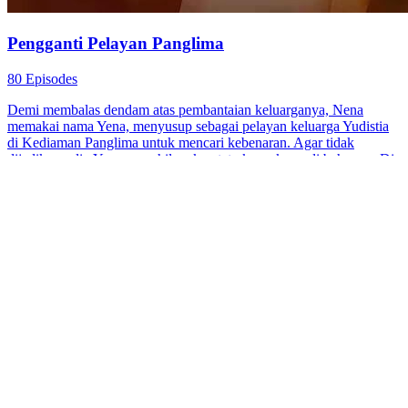
Pengganti Pelayan Panglima
80 Episodes
Demi membalas dendam atas pembantaian keluarganya, Nena
memakai nama Yena, menyusup sebagai pelayan keluarga Yudistia
di Kediaman Panglima untuk mencari kebenaran. Agar tidak
dijadikan selir, Yena menghilangkan tato kupu-kupu di bahunya. Dia
memanfaatkan keserakahan pelayan Maya Yuanti yang sudah
kehilangan kesuciannya untuk menggantikannya. Setelah melalui
berbagai liku, Yena menemukan fakta bahwa pembunuh asli
keluarga Sanjaya adalah Christo, orang yang memprovokasinya
untuk membalas dendam pada Julian. Akhirnya, Yena dan Julian
bekerja sama untuk menghentikan rencana Christo. Julian membuat
Yena pingsan dan pergi sendiri untuk menghentikan perang, di mana
dia akhirnya mengorbankan dirinya. Setelah Yena sadar, dia juga
terjun ke medan perang dan berkorban demi negara.
Cinta yang pahit
Romansa
Drama Periode