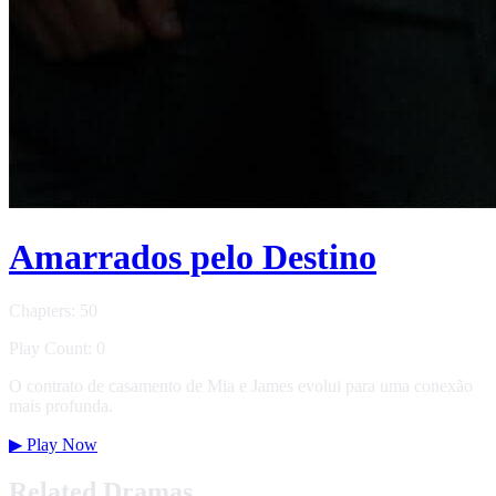
Amarrados pelo Destino
Chapters: 50
Play Count: 0
O contrato de casamento de Mia e James evolui para uma conexão
mais profunda.
▶
Play Now
Related Dramas