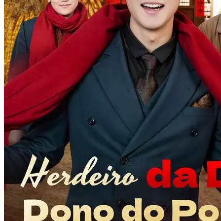
66 Episodes
Há cinco anos, uma noite no Hotel Régio mudou tudo. Íris Amaral,
camareira do hotel, acabou se envolvendo com Vinícius Martins, o
poderoso e enigmático CEO do Grupo Aurélio, que estava sob
efeito de um afrodisíaco. Daquela noite impensável nasceram dois
filhos marcados pelo destino: Levi e Serena, gêmeos de olhos
diferentes. Cinco anos depois, o assistente de Vinícius, intrigado
pela heterocromia das crianças, convida Íris para uma festa da alta
sociedade. No evento, ela e o filho são humilhados por socialites e
expulsos por Sra. Manuela. No meio do tumulto, Levi se machuca.
Ao deixarem a festa, um novo golpe: Levi é sequestrado. Vinícius
intervém, resgata o menino e finalmente confirma a verdadeira
identidade de Íris. Determinado a reconhecer os filhos, Vinícius
enfrenta a resistência da mãe e da noiva, Catarina Castro. Movida
pelo ciúme, Catarina suborna um médico e falsifica um exame de
DNA para incriminar Íris. Mas Vinícius descobre o plano, refaz o
exame e desmascara a farsa. Catarina é expulsa, seus cúmplices são
punidos, e Dona Manuela, tomada pelo arrependimento, finalmente
aceita Íris e os netos. O destino se cumpre: a família se reúne.
Vinícius promete um casamento inesquecível e um futuro de amor
que nem o tempo conseguiu apagar.
Romance