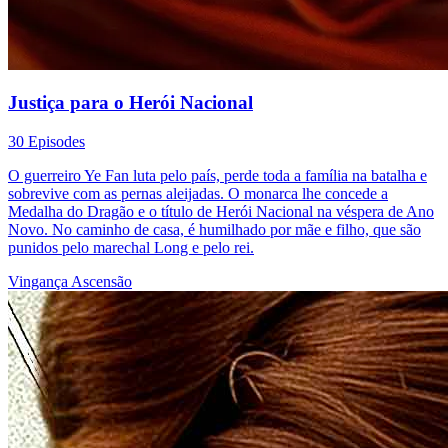
Justiça para o Herói Nacional
30 Episodes
O guerreiro Ye Fan luta pelo país, perde toda a família na batalha e
sobrevive com as pernas aleijadas. O monarca lhe concede a
Medalha do Dragão e o título de Herói Nacional na véspera de Ano
Novo. No caminho de casa, é humilhado por mãe e filho, que são
punidos pelo marechal Long e pelo rei.
Vingança
Ascensão