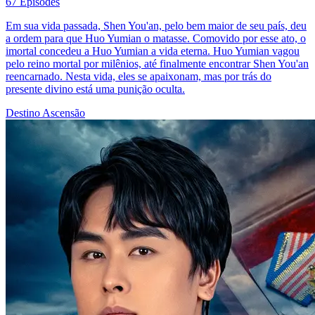
67 Episodes
Em sua vida passada, Shen You'an, pelo bem maior de seu país, deu
a ordem para que Huo Yumian o matasse. Comovido por esse ato, o
imortal concedeu a Huo Yumian a vida eterna. Huo Yumian vagou
pelo reino mortal por milênios, até finalmente encontrar Shen You'an
reencarnado. Nesta vida, eles se apaixonam, mas por trás do
presente divino está uma punição oculta.
Destino
Ascensão