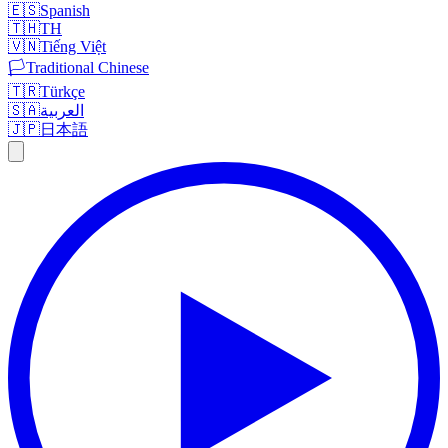
🇪🇸
Spanish
🇹🇭
TH
🇻🇳
Tiếng Việt
🏳️
Traditional Chinese
🇹🇷
Türkçe
🇸🇦
العربية
🇯🇵
日本語