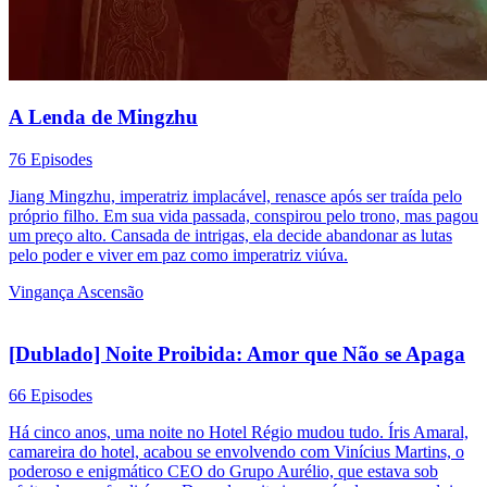
A Lenda de Mingzhu
76 Episodes
Jiang Mingzhu, imperatriz implacável, renasce após ser traída pelo
próprio filho. Em sua vida passada, conspirou pelo trono, mas pagou
um preço alto. Cansada de intrigas, ela decide abandonar as lutas
pelo poder e viver em paz como imperatriz viúva.
Vingança
Ascensão