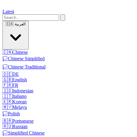
Latest
🇸🇦
العربية
🇨🇳
Chinese
🏳️
Chinese Simplified
🏳️
Chinese Traditional
🇩🇪
DE
🇬🇧
English
🇫🇷
FR
🇮🇩
Indonesian
🇮🇹
Italiano
🇰🇷
Korean
🇲🇾
Melayu
🏳️
Polish
🇧🇷
Portuguese
🇷🇺
Russian
🏳️
Simplified Chinese