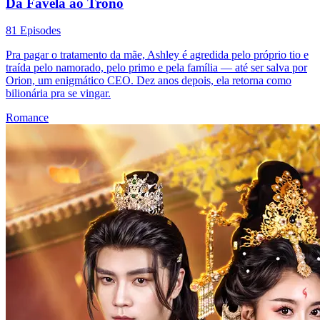
Da Favela ao Trono
81 Episodes
Pra pagar o tratamento da mãe, Ashley é agredida pelo próprio tio e
traída pelo namorado, pelo primo e pela família — até ser salva por
Orion, um enigmático CEO. Dez anos depois, ela retorna como
bilionária pra se vingar.
Romance