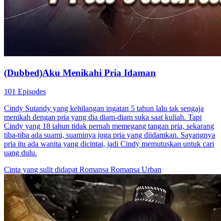
(Dubbed)Aku Menikahi Pria Idaman
101 Episodes
Cindy Sutandy yang kehilangan ingatan 5 tahun lalu tak sengaja
menikah dengan pria yang dia diam-diam suka saat kuliah. Tapi
Cindy yang 18 tahun tidak pernah memegang tangan pria, sekarang
tiba-tiba ada suami, suaminya juga pria yang diidamkan. Sayangnya
pria itu ada wanita yang dicintai, jadi Cindy memutuskan untuk cari
uang dulu.
Cinta yang sulit didapat
Romansa
Romansa Urban