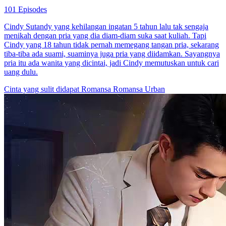
101 Episodes
Cindy Sutandy yang kehilangan ingatan 5 tahun lalu tak sengaja
menikah dengan pria yang dia diam-diam suka saat kuliah. Tapi
Cindy yang 18 tahun tidak pernah memegang tangan pria, sekarang
tiba-tiba ada suami, suaminya juga pria yang diidamkan. Sayangnya
pria itu ada wanita yang dicintai, jadi Cindy memutuskan untuk cari
uang dulu.
Cinta yang sulit didapat
Romansa
Romansa Urban