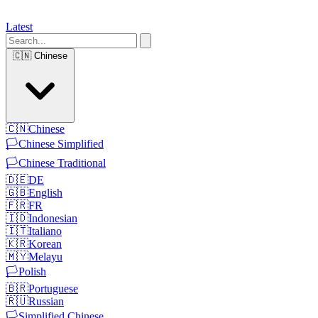
Latest
🇨🇳
Chinese
🇨🇳
Chinese
🏳️
Chinese Simplified
🏳️
Chinese Traditional
🇩🇪
DE
🇬🇧
English
🇫🇷
FR
🇮🇩
Indonesian
🇮🇹
Italiano
🇰🇷
Korean
🇲🇾
Melayu
🏳️
Polish
🇧🇷
Portuguese
🇷🇺
Russian
🏳️
Simplified Chinese