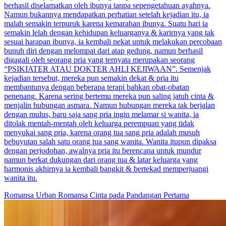
berhasil diselamatkan oleh ibunya tanpa sepengetahuan ayahnya.
Namun bukannya mendapatkan perhatian setelah kejadian itu, ia
malah semakin terpuruk karena kemarahan ibunya. Suatu hari ia
semakin lelah dengan kehidupan keluarganya & karirnya yang tak
sesuai harapan ibunya, ia kembali nekat untuk melakukan percobaan
bunuh diri dengan melompat dari atap gedung, namun berhasil
digagali oleh seorang pria yang ternyata merupakan seorang
“PSIKIATER ATAU DOKTER AHLI KEJIWAAN”. Semenjak
kejadian tersebut, mereka pun semakin dekat & pria itu
membantunya dengan beberapa terapi bahkan obat-obatan
penenang. Karena sering bertemu mereka pun saling jatuh cinta &
menjalin hubungan asmara. Namun hubungan mereka tak berjalan
dengan mulus, baru saja sang pria ingin melamar si wanita, ia
ditolak mentah-mentah oleh keluarga perempuan yang tidak
menyukai sang pria, karena orang tua sang pria adalah musuh
bebuyutan salah satu orang tua sang wanita. Wanita itupun dipaksa
dengan perjodohan, awalnya pria itu berencana untuk mundur
namun berkat dukungan dari orang tua & latar keluarga yang
harmonis akhirnya ia kembali bangkit & bertekad memperjuangi
wanita itu.
Romansa Urban
Romansa
Cinta pada Pandangan Pertama