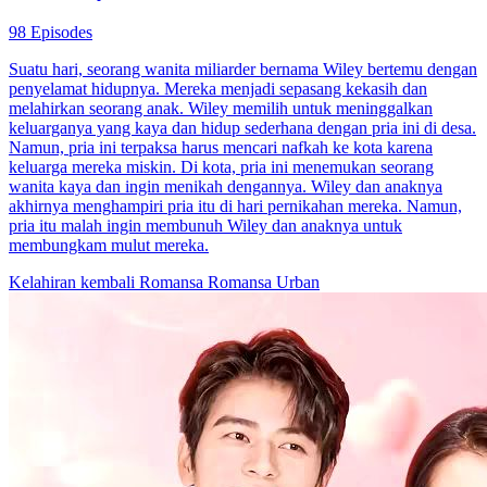
98 Episodes
Suatu hari, seorang wanita miliarder bernama Wiley bertemu dengan
penyelamat hidupnya. Mereka menjadi sepasang kekasih dan
melahirkan seorang anak. Wiley memilih untuk meninggalkan
keluarganya yang kaya dan hidup sederhana dengan pria ini di desa.
Namun, pria ini terpaksa harus mencari nafkah ke kota karena
keluarga mereka miskin. Di kota, pria ini menemukan seorang
wanita kaya dan ingin menikah dengannya. Wiley dan anaknya
akhirnya menghampiri pria itu di hari pernikahan mereka. Namun,
pria itu malah ingin membunuh Wiley dan anaknya untuk
membungkam mulut mereka.
Kelahiran kembali
Romansa
Romansa Urban