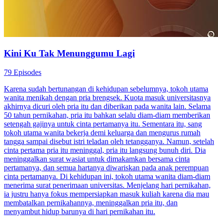
Kini Ku Tak Menunggumu Lagi
79 Episodes
Karena sudah bertunangan di kehidupan sebelumnya, tokoh utama
wanita menikah dengan pria brengsek. Kuota masuk universitasnya
akhirnya dicuri oleh pria itu dan diberikan pada wanita lain. Selama
50 tahun pernikahan, pria itu bahkan selalu diam-diam memberikan
setengah gajinya untuk cinta pertamanya itu. Sementara itu, sang
tokoh utama wanita bekerja demi keluarga dan mengurus rumah
tangga sampai disebut istri teladan oleh tetangganya. Namun, setelah
cinta pertama pria itu meninggal, pria itu langsung bunuh diri. Dia
meninggalkan surat wasiat untuk dimakamkan bersama cinta
pertamanya, dan semua hartanya diwariskan pada anak perempuan
cinta pertamanya. Di kehidupan ini, tokoh utama wanita diam-diam
menerima surat penerimaan universitas. Menjelang hari pernikahan,
ia justru hanya fokus mempersiapkan masuk kuliah karena dia mau
membatalkan pernikahannya, meninggalkan pria itu, dan
menyambut hidup barunya di hari pernikahan itu.