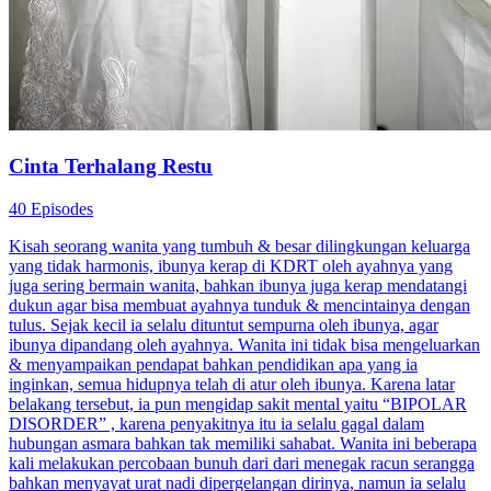
Cinta Terhalang Restu
40 Episodes
Kisah seorang wanita yang tumbuh & besar dilingkungan keluarga
yang tidak harmonis, ibunya kerap di KDRT oleh ayahnya yang
juga sering bermain wanita, bahkan ibunya juga kerap mendatangi
dukun agar bisa membuat ayahnya tunduk & mencintainya dengan
tulus. Sejak kecil ia selalu dituntut sempurna oleh ibunya, agar
ibunya dipandang oleh ayahnya. Wanita ini tidak bisa mengeluarkan
& menyampaikan pendapat bahkan pendidikan apa yang ia
inginkan, semua hidupnya telah di atur oleh ibunya. Karena latar
belakang tersebut, ia pun mengidap sakit mental yaitu “BIPOLAR
DISORDER” , karena penyakitnya itu ia selalu gagal dalam
hubungan asmara bahkan tak memiliki sahabat. Wanita ini beberapa
kali melakukan percobaan bunuh dari dari menegak racun serangga
bahkan menyayat urat nadi dipergelangan dirinya, namun ia selalu