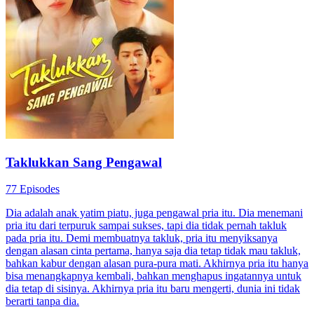
Taklukkan Sang Pengawal
77 Episodes
Dia adalah anak yatim piatu, juga pengawal pria itu. Dia menemani
pria itu dari terpuruk sampai sukses, tapi dia tidak pernah takluk
pada pria itu. Demi membuatnya takluk, pria itu menyiksanya
dengan alasan cinta pertama, hanya saja dia tetap tidak mau takluk,
bahkan kabur dengan alasan pura-pura mati. Akhirnya pria itu hanya
bisa menangkapnya kembali, bahkan menghapus ingatannya untuk
dia tetap di sisinya. Akhirnya pria itu baru mengerti, dunia ini tidak
berarti tanpa dia.