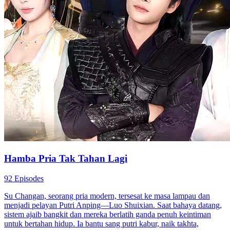
Hamba Pria Tak Tahan Lagi
92 Episodes
Su Changan, seorang pria modern, tersesat ke masa lampau dan
menjadi pelayan Putri Anping—Luo Shuixian. Saat bahaya datang,
sistem ajaib bangkit dan mereka berlatih ganda penuh keintiman
untuk bertahan hidup. Ia bantu sang putri kabur, naik takhta,