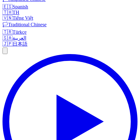
🇪🇸
Spanish
🇹🇭
TH
🇻🇳
Tiếng Việt
🏳️
Traditional Chinese
🇹🇷
Türkçe
🇸🇦
العربية
🇯🇵
日本語