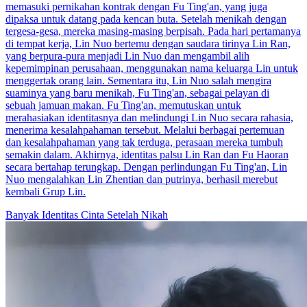
memasuki pernikahan kontrak dengan Fu Ting'an, yang juga
dipaksa untuk datang pada kencan buta. Setelah menikah dengan
tergesa-gesa, mereka masing-masing berpisah. Pada hari pertamanya
di tempat kerja, Lin Nuo bertemu dengan saudara tirinya Lin Ran,
yang berpura-pura menjadi Lin Nuo dan mengambil alih
kepemimpinan perusahaan, menggunakan nama keluarga Lin untuk
menggertak orang lain. Sementara itu, Lin Nuo salah mengira
suaminya yang baru menikah, Fu Ting'an, sebagai pelayan di
sebuah jamuan makan. Fu Ting'an, memutuskan untuk
merahasiakan identitasnya dan melindungi Lin Nuo secara rahasia,
menerima kesalahpahaman tersebut. Melalui berbagai pertemuan
dan kesalahpahaman yang tak terduga, perasaan mereka tumbuh
semakin dalam. Akhirnya, identitas palsu Lin Ran dan Fu Haoran
secara bertahap terungkap. Dengan perlindungan Fu Ting'an, Lin
Nuo mengalahkan Lin Zhentian dan putrinya, berhasil merebut
kembali Grup Lin.
Banyak Identitas
Cinta Setelah Nikah