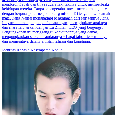
mendorong ayah dan tiga saudara laki-lakinya untuk memperbaiki
kehidupan mereka. Tanpa sepengetahuannya, mereka mengujinya
dengan berpura-pura menjadi orang miskin. Di tengah tawa dan air
mata, Jiang Nainai menghadapi penghinaan dari saingannya Jiang
Linyue dan mengungkap kebenaran yang mengejutkan: anaknya
dari masa lalu terkait dengan Lu Zhihan, CEO yang bergengsi.
Pengungkapan ini mengganggu kehidupannya yang damai,
mengungkapkan saudara-saudaranya sebagai taipan tersembunyi
dan menjeratnya dalam jaringan rahasia dan keinginan.
Identitas Rahasia
Kesempatan Kedua