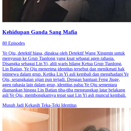
Kehidupan Ganda Sang Mafia
80 Episodes
Ye Qiu, detektif biasa, dipaksa oleh Detektif Wang Xingmin untuk
menyusup ke Grup Tianlong yang kuat sebagai agen rahasia.
Disangka sebagai Lin Yi, ahli waris hilang Ketua Grup Tianlong,
Lin Batian, Ye Qiu menerima identitas tersebut dan menikmati hak
istimewa dalam grup. Ketika Lin Yi asli kembali dan menghadapi Ye
Qiu, serangkaian ujian pun terjadi. Dengan bantuan Feng Jiuge,
agen rahasia lain dalam grup, identitas palsu Ye Qiu sementara
diamankan hingga Lin Batian tiba-tiba mengungkap latar belakang
asli Ye Qiu, membongkarnya tepat saat Lin Yi asli muncul kembali.
Musuh Jadi Kekasih
Teka-Teki Identitas