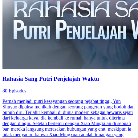
Rahasia Sang Putri Penjelajah Waktu
80 Episodes
Pernah menjadi putri kesayangan seorang pejabat tinggi, Yun
Shuyao dipaksa menikah dengan seorang pangeran yang bodoh dan
bunuh diri. Terlahir kembali di dunia modern sebagai pewaris sejati
dari keluarga kaya, dia kembali ke rumah hanya untuk diterima
dengan dingin. Setelah bertemu dengan Xiao Mingxuan di sebuah
bar, mereka langsung merasakan hubungan yang erat, meskipun ia
tidak menyadari bahwa Xiao Mingxuan adalah tunangan yang