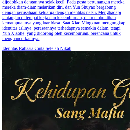
dijodohkan dengannya sejak kecil. Pada pesta pertunangan mereka,
mereka diam-diam melarikan diri, dan Yun Shuyao bergabung
dengan perusahaan keluarga dengan identitas palsu. Menghadapi
tantangan di tempat kerja dan kecemburuan, dia membuktikan
kemampuannya yang luar biasa. Saat Xiao Mingxuan mengungkap
identitas aslinya, perasaannya terhadapnya semakin dalam, tetapi
Yun Xiaohe, yang didorong oleh kecemburuan, berencana untuk
menghancurkannya.
Identitas Rahasia
Cinta Setelah Nikah