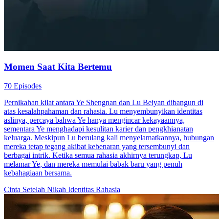
Momen Saat Kita Bertemu
70 Episodes
Pernikahan kilat antara Ye Shengnan dan Lu Beiyan dibangun di
atas kesalahpahaman dan rahasia. Lu menyembunyikan identitas
aslinya, percaya bahwa Ye hanya mengincar kekayaannya,
sementara Ye menghadapi kesulitan karier dan pengkhianatan
keluarga. Meskipun Lu berulang kali menyelamatkannya, hubungan
mereka tetap tegang akibat kebenaran yang tersembunyi dan
berbagai intrik. Ketika semua rahasia akhirnya terungkap, Lu
melamar Ye, dan mereka memulai babak baru yang penuh
kebahagiaan bersama.
Cinta Setelah Nikah
Identitas Rahasia