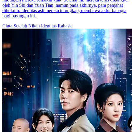
oleh Yin Shi dan Yuan Tian, namun pada akhirnya, para penjahat
dihukum. Identitas asli mereka terungkap, membawa akhir bahagia
bagi pasangan ini.
Cinta Setelah Nikah
Identitas Rahasia