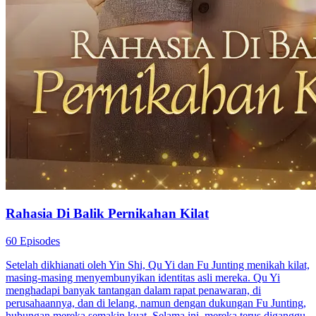
Rahasia Di Balik Pernikahan Kilat
60 Episodes
Setelah dikhianati oleh Yin Shi, Qu Yi dan Fu Junting menikah kilat,
masing-masing menyembunyikan identitas asli mereka. Qu Yi
menghadapi banyak tantangan dalam rapat penawaran, di
perusahaannya, dan di lelang, namun dengan dukungan Fu Junting,
hubungan mereka semakin kuat. Selama ini, mereka terus diganggu