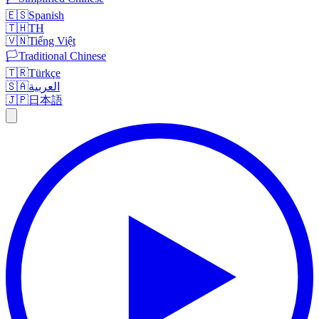
🇪🇸
Spanish
🇹🇭
TH
🇻🇳
Tiếng Việt
🏳️
Traditional Chinese
🇹🇷
Türkçe
🇸🇦
العربية
🇯🇵
日本語