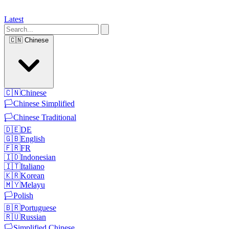
Latest
🇨🇳
Chinese
🇨🇳
Chinese
🏳️
Chinese Simplified
🏳️
Chinese Traditional
🇩🇪
DE
🇬🇧
English
🇫🇷
FR
🇮🇩
Indonesian
🇮🇹
Italiano
🇰🇷
Korean
🇲🇾
Melayu
🏳️
Polish
🇧🇷
Portuguese
🇷🇺
Russian
🏳️
Simplified Chinese