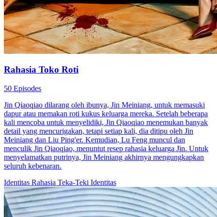
Rahasia Toko Roti
50 Episodes
Jin Qiaoqiao dilarang oleh ibunya, Jin Meiniang, untuk memasuki
dapur atau memakan roti kukus keluarga mereka. Setelah beberapa
kali mencoba untuk menyelidiki, Jin Qiaoqiao menemukan banyak
detail yang mencurigakan, tetapi setiap kali, dia ditipu oleh Jin
Meiniang dan Liu Ping'er. Kemudian, Lu Feng muncul dan
menculik Jin Qiaoqiao, menuntut resep rahasia keluarga Jin. Untuk
menyelamatkan putrinya, Jin Meiniang akhirnya mengungkapkan
seluruh kebenaran.
Identitas Rahasia
Teka-Teki Identitas