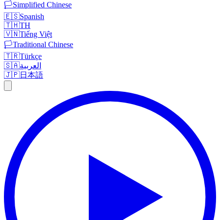
🏳️
Simplified Chinese
🇪🇸
Spanish
🇹🇭
TH
🇻🇳
Tiếng Việt
🏳️
Traditional Chinese
🇹🇷
Türkçe
🇸🇦
العربية
🇯🇵
日本語