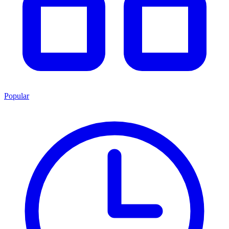
Popular