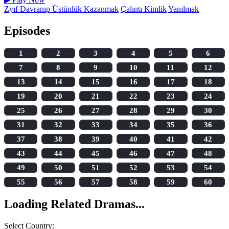
Zyıf Davranıp Üstünlük Kazanmak
Çalıntı Kimlik
Yanılmak
Episodes
1
2
3
4
5
6
7
8
9
10
11
12
13
14
15
16
17
18
19
20
21
22
23
24
25
26
27
28
29
30
31
32
33
34
35
36
37
38
39
40
41
42
43
44
45
46
47
48
49
50
51
52
53
54
55
56
57
58
59
60
More Like This
Loading related dramas...
Loading related dramas, please wait...