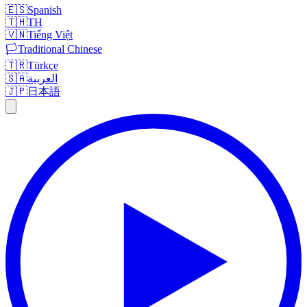
🇪🇸
Spanish
🇹🇭
TH
🇻🇳
Tiếng Việt
🏳️
Traditional Chinese
🇹🇷
Türkçe
🇸🇦
العربية
🇯🇵
日本語