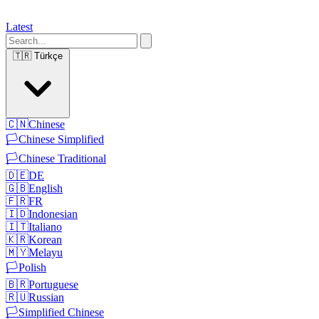
Latest
🇹🇷
Türkçe
🇨🇳
Chinese
🏳️
Chinese Simplified
🏳️
Chinese Traditional
🇩🇪
DE
🇬🇧
English
🇫🇷
FR
🇮🇩
Indonesian
🇮🇹
Italiano
🇰🇷
Korean
🇲🇾
Melayu
🏳️
Polish
🇧🇷
Portuguese
🇷🇺
Russian
🏳️
Simplified Chinese