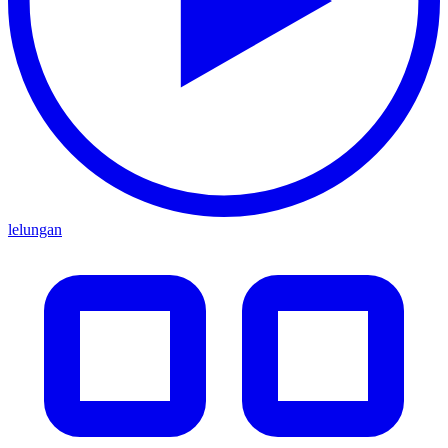
lelungan