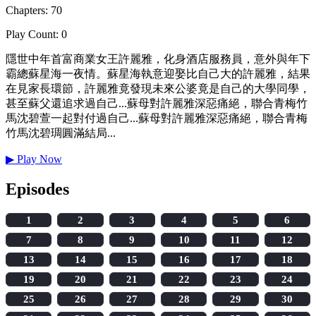
Chapters: 70
Play Count: 0
隱世中年首富商業女王許麗雅，化身酒店服務員，意外與年下
霸總蘇星海一夜情。蘇星海執意迎娶比自己大的許麗雅，結果
在見家長環節，許麗雅竟發現未來公婆竟是自己的大學同學，
甚至蘇父還追求過自己...蘇母對許麗雅深惡痛絕，聯合青梅竹
馬沈碧萱一起對付過自己...蘇母對許麗雅深惡痛絕，聯合青梅
竹馬沈碧琱圓滿結局...
▶
Play Now
Episodes
1
2
3
4
5
6
7
8
9
10
11
12
13
14
15
16
17
18
19
20
21
22
23
24
25
26
27
28
29
30