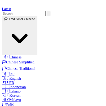
Latest
🏳️
Traditional Chinese
🇨🇳
Chinese
🏳️
Chinese Simplified
🏳️
Chinese Traditional
🇩🇪
DE
🇬🇧
English
🇫🇷
FR
🇮🇩
Indonesian
🇮🇹
Italiano
🇰🇷
Korean
🇲🇾
Melayu
🏳️
Polish