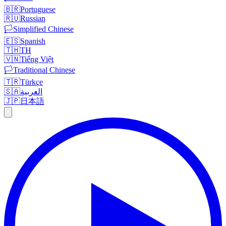
🇧🇷
Portuguese
🇷🇺
Russian
🏳️
Simplified Chinese
🇪🇸
Spanish
🇹🇭
TH
🇻🇳
Tiếng Việt
🏳️
Traditional Chinese
🇹🇷
Türkçe
🇸🇦
العربية
🇯🇵
日本語