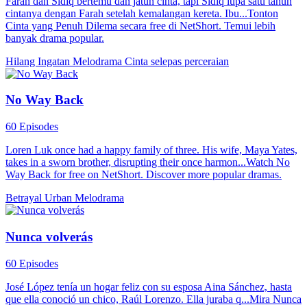
Farah dan Sidiq bertemu dan jatuh cinta, tapi Sidiq lupa satu tahun
cintanya dengan Farah setelah kemalangan kereta. Ibu...Tonton
Cinta yang Penuh Dilema secara free di NetShort. Temui lebih
banyak drama popular.
Hilang Ingatan
Melodrama
Cinta selepas perceraian
No Way Back
60 Episodes
Loren Luk once had a happy family of three. His wife, Maya Yates,
takes in a sworn brother, disrupting their once harmon...Watch No
Way Back for free on NetShort. Discover more popular dramas.
Betrayal
Urban
Melodrama
Nunca volverás
60 Episodes
José López tenía un hogar feliz con su esposa Aina Sánchez, hasta
que ella conoció un chico, Raúl Lorenzo. Ella juraba q...Mira Nunca