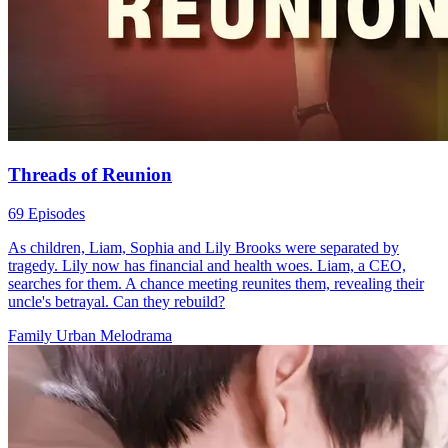
Threads of Reunion
69 Episodes
As children, Liam, Sophia and Lily Brooks were separated by
tragedy. Lily now has financial and health woes. Liam, a CEO,
searches for them. A chance meeting reunites them, revealing their
uncle's betrayal. Can they rebuild?
Family
Urban
Melodrama