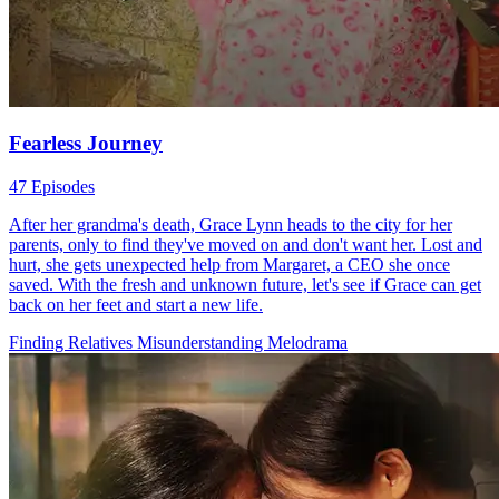
Fearless Journey
47 Episodes
After her grandma's death, Grace Lynn heads to the city for her
parents, only to find they've moved on and don't want her. Lost and
hurt, she gets unexpected help from Margaret, a CEO she once
saved. With the fresh and unknown future, let's see if Grace can get
back on her feet and start a new life.
Finding Relatives
Misunderstanding
Melodrama