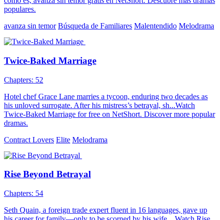
como es, avanza sin temor gratis en NetShort. Descubre más dramas
populares.
avanza sin temor
Búsqueda de Familiares
Malentendido
Melodrama
Twice-Baked Marriage
Chapters: 52
Hotel chef Grace Lane marries a tycoon, enduring two decades as
his unloved surrogate. After his mistress’s betrayal, sh...Watch
Twice-Baked Marriage for free on NetShort. Discover more popular
dramas.
Contract Lovers
Elite
Melodrama
Rise Beyond Betrayal
Chapters: 54
Seth Quain, a foreign trade expert fluent in 16 languages, gave up
his career for family—only to be scorned by his wife ...Watch Rise