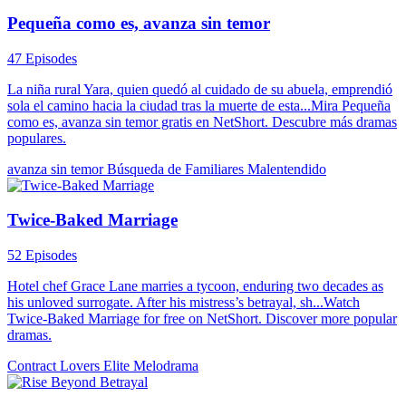
Pequeña como es, avanza sin temor
47 Episodes
La niña rural Yara, quien quedó al cuidado de su abuela, emprendió
sola el camino hacia la ciudad tras la muerte de esta...Mira Pequeña
como es, avanza sin temor gratis en NetShort. Descubre más dramas
populares.
avanza sin temor
Búsqueda de Familiares
Malentendido
Twice-Baked Marriage
52 Episodes
Hotel chef Grace Lane marries a tycoon, enduring two decades as
his unloved surrogate. After his mistress’s betrayal, sh...Watch
Twice-Baked Marriage for free on NetShort. Discover more popular
dramas.
Contract Lovers
Elite
Melodrama