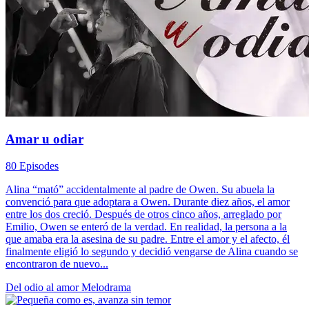
Amar u odiar
80 Episodes
Alina “mató” accidentalmente al padre de Owen. Su abuela la
convenció para que adoptara a Owen. Durante diez años, el amor
entre los dos creció. Después de otros cinco años, arreglado por
Emilio, Owen se enteró de la verdad. En realidad, la persona a la
que amaba era la asesina de su padre. Entre el amor y el afecto, él
finalmente eligió lo segundo y decidió vengarse de Alina cuando se
encontraron de nuevo...
Del odio al amor
Melodrama