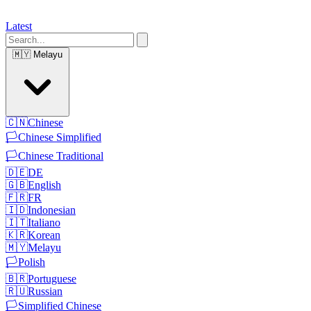
Latest
🇲🇾
Melayu
🇨🇳
Chinese
🏳️
Chinese Simplified
🏳️
Chinese Traditional
🇩🇪
DE
🇬🇧
English
🇫🇷
FR
🇮🇩
Indonesian
🇮🇹
Italiano
🇰🇷
Korean
🇲🇾
Melayu
🏳️
Polish
🇧🇷
Portuguese
🇷🇺
Russian
🏳️
Simplified Chinese