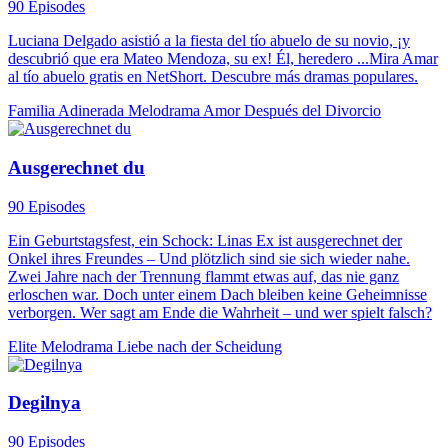
90 Episodes
Luciana Delgado asistió a la fiesta del tío abuelo de su novio, ¡y
descubrió que era Mateo Mendoza, su ex! Él, heredero ...Mira Amar
al tío abuelo gratis en NetShort. Descubre más dramas populares.
Familia Adinerada
Melodrama
Amor Después del Divorcio
Ausgerechnet du
90 Episodes
Ein Geburtstagsfest, ein Schock: Linas Ex ist ausgerechnet der
Onkel ihres Freundes – Und plötzlich sind sie sich wieder nahe.
Zwei Jahre nach der Trennung flammt etwas auf, das nie ganz
erloschen war. Doch unter einem Dach bleiben keine Geheimnisse
verborgen. Wer sagt am Ende die Wahrheit – und wer spielt falsch?
Elite
Melodrama
Liebe nach der Scheidung
Degilnya
90 Episodes