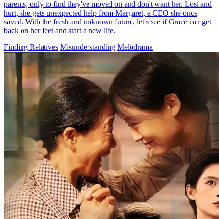
parents, only to find they've moved on and don't want her. Lost and
hurt, she gets unexpected help from Margaret, a CEO she once
saved. With the fresh and unknown future, let's see if Grace can get
back on her feet and start a new life.
Finding Relatives
Misunderstanding
Melodrama