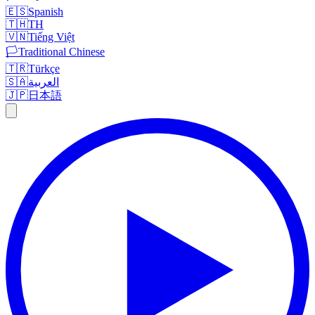
🇪🇸
Spanish
🇹🇭
TH
🇻🇳
Tiếng Việt
🏳️
Traditional Chinese
🇹🇷
Türkçe
🇸🇦
العربية
🇯🇵
日本語