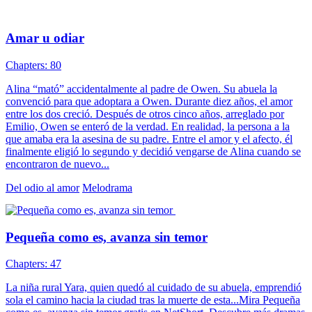
Amar u odiar
Chapters: 80
Alina “mató” accidentalmente al padre de Owen. Su abuela la
convenció para que adoptara a Owen. Durante diez años, el amor
entre los dos creció. Después de otros cinco años, arreglado por
Emilio, Owen se enteró de la verdad. En realidad, la persona a la
que amaba era la asesina de su padre. Entre el amor y el afecto, él
finalmente eligió lo segundo y decidió vengarse de Alina cuando se
encontraron de nuevo...
Del odio al amor
Melodrama
Pequeña como es, avanza sin temor
Chapters: 47
La niña rural Yara, quien quedó al cuidado de su abuela, emprendió
sola el camino hacia la ciudad tras la muerte de esta...Mira Pequeña