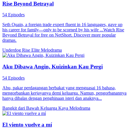
Rise Beyond Betrayal
54 Episodes
Seth Quain, a foreign trade expert fluent in 16 languages, gave up
his career for family—only to be scorned by his wife ...Watch Rise
Beyond Betrayal for free on NetShort. Discover more popular
dramas.
Underdog Rise
Elite
Melodrama
Aku Dibawa Angin, Kuizinkan Kau Pergi
54 Episodes
Abu, pakar perdagangan berbakat yang menguasai 16 bahasa,
mengorbankan kerjayanya demi keluarga. Namun, pengorbanannya
hanya dibalas dengan penghinaan isteri dan anaknya...
Bangkit dari Bawah
Keluarga Kaya
Melodrama
El viento vuelve a mí