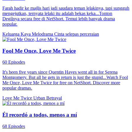
Farah hadir ke majlis hari jadi saudara teman lelakinya, tapi sungguh
mengejutkan, ternyata lelaki itu adalah bekas keka...Tonton
Degilnya secara free di NetShort. Temui lebih banyak drama
popular.
Keluarga Kaya
Melodrama
Cinta selepas perceraian
Fool Me Once, Love Me Twice
60 Episodes
It's been five years since Quentin Hayes went all in for Serena
Montgomery. But all he gets in return is just the stupid...Watch Fool
Me Once, Love Me Twice for free on NetShort. Discover more
popular dramas.
Love Me Twice
Urban
Betrayal
Él recordó a todos, menos a mí
68 Episodes