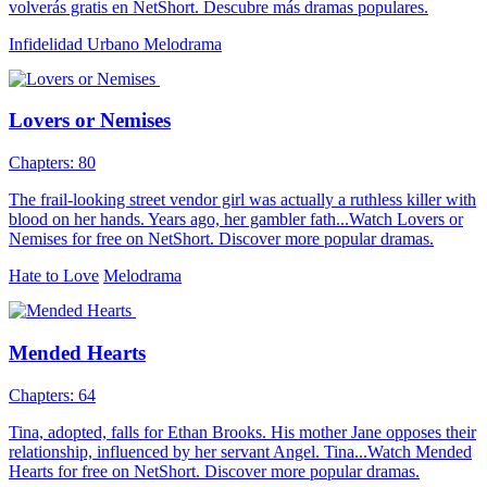
volverás gratis en NetShort. Descubre más dramas populares.
Infidelidad
Urbano
Melodrama
Lovers or Nemises
Chapters: 80
The frail-looking street vendor girl was actually a ruthless killer with
blood on her hands. Years ago, her gambler fath...Watch Lovers or
Nemises for free on NetShort. Discover more popular dramas.
Hate to Love
Melodrama
Mended Hearts
Chapters: 64
Tina, adopted, falls for Ethan Brooks. His mother Jane opposes their
relationship, influenced by her servant Angel. Tina...Watch Mended
Hearts for free on NetShort. Discover more popular dramas.