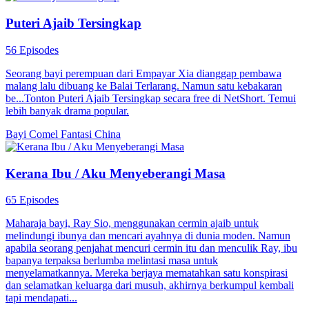
Puteri Ajaib Tersingkap
56 Episodes
Seorang bayi perempuan dari Empayar Xia dianggap pembawa
malang lalu dibuang ke Balai Terlarang. Namun satu kebakaran
be...Tonton Puteri Ajaib Tersingkap secara free di NetShort. Temui
lebih banyak drama popular.
Bayi Comel
Fantasi China
Kerana Ibu / Aku Menyeberangi Masa
65 Episodes
Maharaja bayi, Ray Sio, menggunakan cermin ajaib untuk
melindungi ibunya dan mencari ayahnya di dunia moden. Namun
apabila seorang penjahat mencuri cermin itu dan menculik Ray, ibu
bapanya terpaksa berlumba melintasi masa untuk
menyelamatkannya. Mereka berjaya mematahkan satu konspirasi
dan selamatkan keluarga dari musuh, akhirnya berkumpul kembali
tapi mendapati...