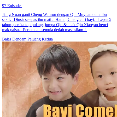
97 Episodes
Jiang Nuan ganti Cheng Wanrou dengan Qin Muyuan demi ibu
sakit。Diusir selepas ibu mati。Hamil, Cheng curi bayi。Lepas 5
tahun, pereka top pulang, jumpa Qin & anak Qin Xiaoyan benci
mak palsu。Pertemuan semula dedah masa silam！
Balas Dendam
Peluang Kedua