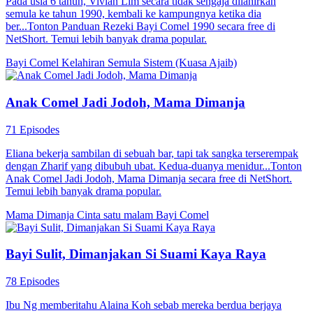
Pada usia 6 tahun, Vivian Lim secara tidak sengaja dilahirkan
semula ke tahun 1990, kembali ke kampungnya ketika dia
ber...Tonton Panduan Rezeki Bayi Comel 1990 secara free di
NetShort. Temui lebih banyak drama popular.
Bayi Comel
Kelahiran Semula
Sistem (Kuasa Ajaib)
Anak Comel Jadi Jodoh, Mama Dimanja
71 Episodes
Eliana bekerja sambilan di sebuah bar, tapi tak sangka terserempak
dengan Zharif yang dibubuh ubat. Kedua-duanya menidur...Tonton
Anak Comel Jadi Jodoh, Mama Dimanja secara free di NetShort.
Temui lebih banyak drama popular.
Mama Dimanja
Cinta satu malam
Bayi Comel
Bayi Sulit, Dimanjakan Si Suami Kaya Raya
78 Episodes
Ibu Ng memberitahu Alaina Koh sebab mereka berdua berjaya