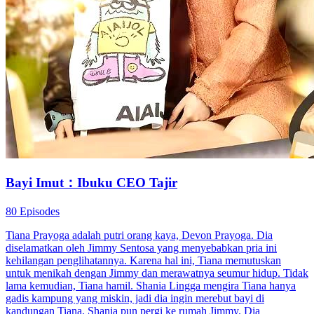
Bayi Imut：Ibuku CEO Tajir
80 Episodes
Tiana Prayoga adalah putri orang kaya, Devon Prayoga. Dia
diselamatkan oleh Jimmy Sentosa yang menyebabkan pria ini
kehilangan penglihatannya. Karena hal ini, Tiana memutuskan
untuk menikah dengan Jimmy dan merawatnya seumur hidup. Tidak
lama kemudian, Tiana hamil. Shania Lingga mengira Tiana hanya
gadis kampung yang miskin, jadi dia ingin merebut bayi di
kandungan Tiana. Shania pun pergi ke rumah Jimmy. Dia