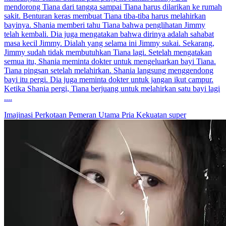
mendorong Tiana dari tangga sampai Tiana harus dilarikan ke rumah
sakit. Benturan keras membuat Tiana tiba-tiba harus melahirkan
bayinya. Shania memberi tahu Tiana bahwa penglihatan Jimmy
telah kembali. Dia juga mengatakan bahwa dirinya adalah sahabat
masa kecil Jimmy. Dialah yang selama ini Jimmy sukai. Sekarang,
Jimmy sudah tidak membutuhkan Tiana lagi. Setelah mengatakan
semua itu, Shania meminta dokter untuk mengeluarkan bayi Tiana.
Tiana pingsan setelah melahirkan. Shania langsung menggendong
bayi itu pergi. Dia juga meminta dokter untuk jangan ikut campur.
Ketika Shania pergi, Tiana berjuang untuk melahirkan satu bayi lagi
....
Imajinasi Perkotaan
Pemeran Utama Pria
Kekuatan super