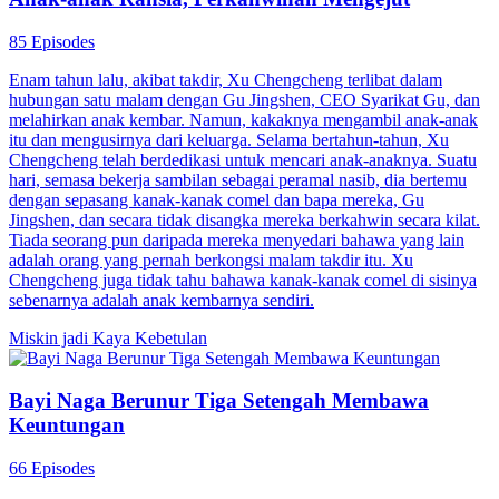
85 Episodes
Enam tahun lalu, akibat takdir, Xu Chengcheng terlibat dalam
hubungan satu malam dengan Gu Jingshen, CEO Syarikat Gu, dan
melahirkan anak kembar. Namun, kakaknya mengambil anak-anak
itu dan mengusirnya dari keluarga. Selama bertahun-tahun, Xu
Chengcheng telah berdedikasi untuk mencari anak-anaknya. Suatu
hari, semasa bekerja sambilan sebagai peramal nasib, dia bertemu
dengan sepasang kanak-kanak comel dan bapa mereka, Gu
Jingshen, dan secara tidak disangka mereka berkahwin secara kilat.
Tiada seorang pun daripada mereka menyedari bahawa yang lain
adalah orang yang pernah berkongsi malam takdir itu. Xu
Chengcheng juga tidak tahu bahawa kanak-kanak comel di sisinya
sebenarnya adalah anak kembarnya sendiri.
Miskin jadi Kaya
Kebetulan
Bayi Naga Berunur Tiga Setengah Membawa
Keuntungan
66 Episodes