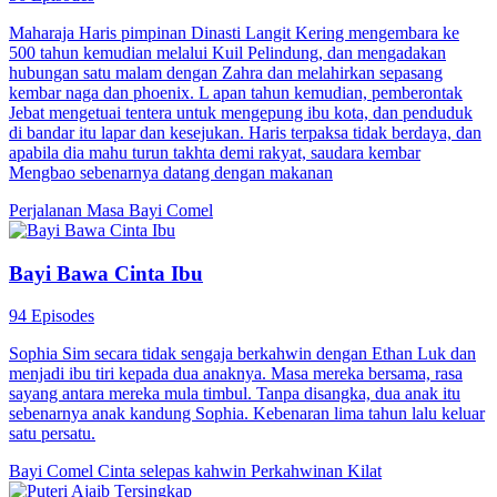
Maharaja Haris pimpinan Dinasti Langit Kering mengembara ke
500 tahun kemudian melalui Kuil Pelindung, dan mengadakan
hubungan satu malam dengan Zahra dan melahirkan sepasang
kembar naga dan phoenix. L apan tahun kemudian, pemberontak
Jebat mengetuai tentera untuk mengepung ibu kota, dan penduduk
di bandar itu lapar dan kesejukan. Haris terpaksa tidak berdaya, dan
apabila dia mahu turun takhta demi rakyat, saudara kembar
Mengbao sebenarnya datang dengan makanan
Perjalanan Masa
Bayi Comel
Bayi Bawa Cinta Ibu
94 Episodes
Sophia Sim secara tidak sengaja berkahwin dengan Ethan Luk dan
menjadi ibu tiri kepada dua anaknya. Masa mereka bersama, rasa
sayang antara mereka mula timbul. Tanpa disangka, dua anak itu
sebenarnya anak kandung Sophia. Kebenaran lima tahun lalu keluar
satu persatu.
Bayi Comel
Cinta selepas kahwin
Perkahwinan Kilat