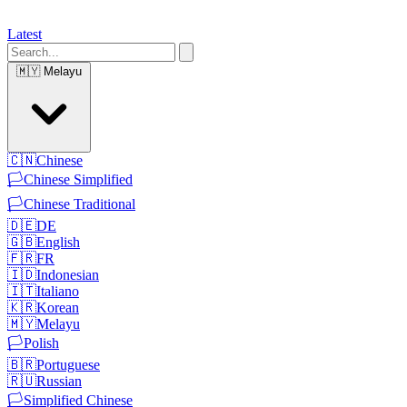
Latest
🇲🇾
Melayu
🇨🇳
Chinese
🏳️
Chinese Simplified
🏳️
Chinese Traditional
🇩🇪
DE
🇬🇧
English
🇫🇷
FR
🇮🇩
Indonesian
🇮🇹
Italiano
🇰🇷
Korean
🇲🇾
Melayu
🏳️
Polish
🇧🇷
Portuguese
🇷🇺
Russian
🏳️
Simplified Chinese