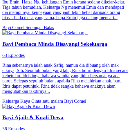
Ibu Emin, Haiza Ng, kehilangan Emin kerana sedang dikejar-kejar.
Tiga tahun kemudian, Keluarga Ng menemui Emin dan mendapati
dia mempunyai keupayaan yang jauh lebih hebat daripada orang
biasa. Pada masa yang sama, bapa Emin juga datang mencari...
Bayi Comel
Serangan Balas
Bayi Pembaca Minda Disayangi Sekeluarga
63 Episodes
Rina sebenarnya ialah anak Safiq, namun dia dibuang oleh mak
ciknya, Siti. Sepuluh bulan yang lalu, Rina tiduri dengan Idris secara
kebetulan. Idris ingat bahawa wanita yang tidur bersamanya ada
parut. Selepas sepuluh bulan, apabila Rina melahirkan anak, baru
Idris dapat petunjuk. Rina tidak sangka bahawa anaknya akan
mengubahkan takdirnya...
Keluarga Kaya
Cinta satu malam
Bayi Comel
Bayi Ajaib & Kuali Dewa
56 Episodes