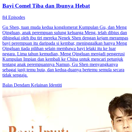
Bayi Comel Tiba dan Ibunya Hebat
84 Episodes
Gu Shen, tuan muda kedua konglomerat Kumpulan Gu, dan Meng
Qingluan, anak perempuan sulung keluarga Meng, telah dibius dan
dibingkai oleh ibu tiri mereka Nenek Shen dengan kejam merampas
bayi perempuan itu daripada si kembar, meninggalkan hanya Meng
Qingluan tiada pilihan selain membawa bayi lelaki itu ke luar
negara. Lima tahun kemudian, Meng Qingluan menjadi pengerusi
Kumpulan Impian dan kembali ke China untuk mencari petunjuk
tentang anak perempuannya Namun, Gu Shen menyangkanya
sebagai janji temu buta, dan kedua-duanya bertemu semula secara
tidak sengaja.
Balas Dendam
Kelainan Identiti