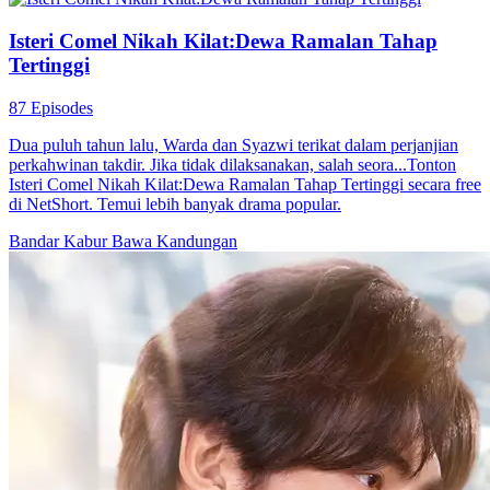
Isteri Comel Nikah Kilat:Dewa Ramalan Tahap
Tertinggi
87 Episodes
Dua puluh tahun lalu, Warda dan Syazwi terikat dalam perjanjian
perkahwinan takdir. Jika tidak dilaksanakan, salah seora...Tonton
Isteri Comel Nikah Kilat:Dewa Ramalan Tahap Tertinggi secara free
di NetShort. Temui lebih banyak drama popular.
Bandar
Kabur Bawa Kandungan