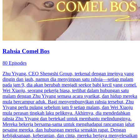
Rahsia Comel Bos
80 Episodes
Zhu Yiyang, CEO Shengshi Group, terkenal dengan imejnya yang
dingin dan jauh, namun dia menyimpan satu rahsia—setiap malam
pada jam 9, dia akan berubah menjadi seekor babi kecil yang comel.
Wei Xiaoju, seorang pekerja biasa, terlibat dalam hubungan satu
malam dengan Zhu Yiyang semasa acara syarikat, dan hidup mereka
mula bercampur aduk. Bagi menyembunyikan rahsia tersebut, Zhu
Yiyang perlu pulang sebelum jam 9 setiap malam, dan Wei Xiaoju
mula perasan tingkah laku peliknya. Akhirnya, dia mendedahkan
rahsia Zhu Yiyang dan bertekad untuk membantu melindunginya.
Mereka bekerja bersama-sama untuk menghadapai rancangan jahat
pesaing mereka, dan hubungan mereka semakin rapat. Dengan
kebijaksanaan, keberanian, dan cinta, mereka berjaya menyelesaikan