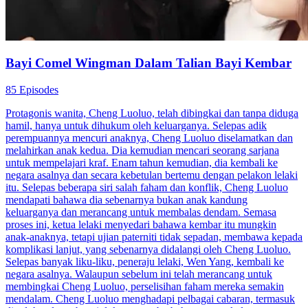
Bayi Comel Wingman Dalam Talian Bayi Kembar
85 Episodes
Protagonis wanita, Cheng Luoluo, telah dibingkai dan tanpa diduga
hamil, hanya untuk dihukum oleh keluarganya. Selepas adik
perempuannya mencuri anaknya, Cheng Luoluo diselamatkan dan
melahirkan anak kedua. Dia kemudian mencari seorang sarjana
untuk mempelajari kraf. Enam tahun kemudian, dia kembali ke
negara asalnya dan secara kebetulan bertemu dengan pelakon lelaki
itu. Selepas beberapa siri salah faham dan konflik, Cheng Luoluo
mendapati bahawa dia sebenarnya bukan anak kandung
keluarganya dan merancang untuk membalas dendam. Semasa
proses ini, ketua lelaki menyedari bahawa kembar itu mungkin
anak-anaknya, tetapi ujian paterniti tidak sepadan, membawa kepada
komplikasi lanjut, yang sebenarnya didalangi oleh Cheng Luoluo.
Selepas banyak liku-liku, peneraju lelaki, Wen Yang, kembali ke
negara asalnya. Walaupun sebelum ini telah merancang untuk
membingkai Cheng Luoluo, perselisihan faham mereka semakin
mendalam. Cheng Luoluo menghadapi pelbagai cabaran, termasuk