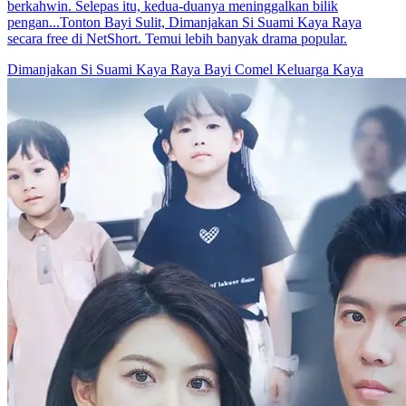
berkahwin. Selepas itu, kedua-duanya meninggalkan bilik
pengan...Tonton Bayi Sulit, Dimanjakan Si Suami Kaya Raya
secara free di NetShort. Temui lebih banyak drama popular.
Dimanjakan Si Suami Kaya Raya
Bayi Comel
Keluarga Kaya