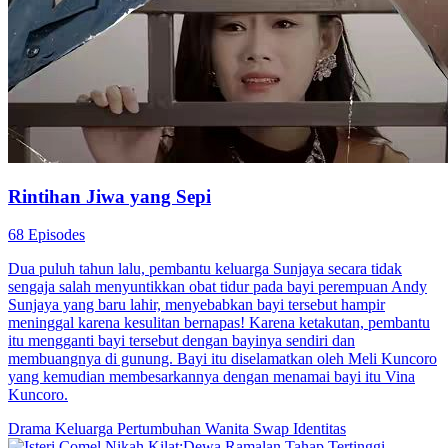
Rintihan Jiwa yang Sepi
68 Episodes
Dua puluh tahun lalu, pembantu keluarga Sunjaya secara tidak
sengaja salah menyuntikkan obat tidur pada bayi perempuan Andy
Sunjaya yang baru lahir, menyebabkan bayi tersebut hampir
meninggal karena kesulitan bernapas! Karena ketakutan, pembantu
itu mengganti bayi tersebut dengan bayinya sendiri dan
membuangnya di gunung. Bayi itu diselamatkan oleh Meli Kuncoro
yang kemudian membesarkannya dengan menamai bayi itu Vina
Kuncoro.
Drama Keluarga
Pertumbuhan Wanita
Swap Identitas