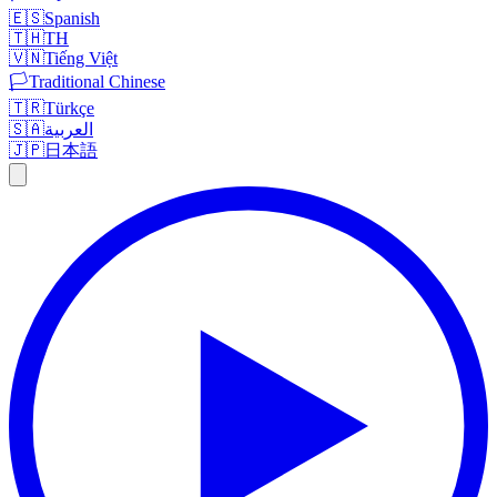
🇪🇸
Spanish
🇹🇭
TH
🇻🇳
Tiếng Việt
🏳️
Traditional Chinese
🇹🇷
Türkçe
🇸🇦
العربية
🇯🇵
日本語